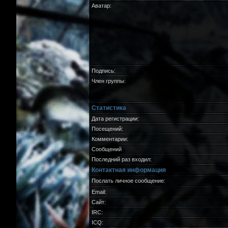
Аватар:
Подпись:
Член группы:
Статистика
Дата регистрации:
Посещений:
Комментарии:
Сообщений
Последний раз входил:
Контактная информация
Послать личное сообщение:
Email:
Сайт:
IRC:
ICQ: