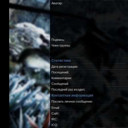
Аватар:
Подпись:
Член группы:
Статистика
Дата регистрации:
Посещений:
Комментарии:
Сообщений
Последний раз входил:
Контактная информация
Послать личное сообщение:
Email:
Сайт:
IRC:
ICQ: