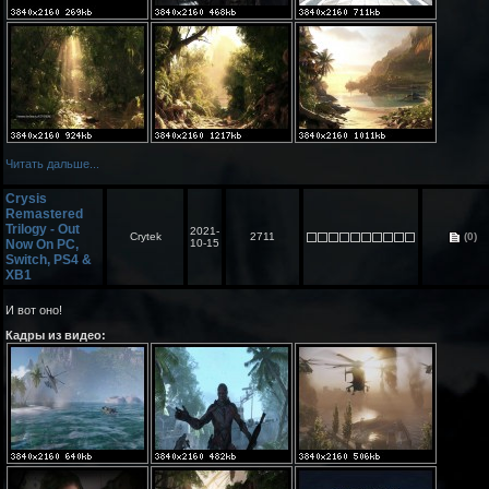
Читать дальше...
Crysis
Remastered
Trilogy - Out
2021-
Crytek
2711
(0)
Now On PC,
10-15
Switch, PS4 &
XB1
И вот оно!
Кадры из видео: