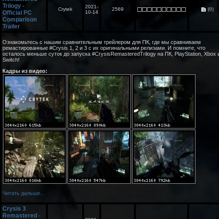
Trilogy -
2021-
Crytek
2569
(0)
Official PC
10-14
Comparison
Trailer
Ознакомьтесь с нашим сравнительным трейлером для ПК, где мы сравниваем
ремастированные #Crysis 1, 2 и 3 с их оригинальными релизами. И помните, что
осталось меньше суток до запуска #CrysisRemasteredTrilogy на ПК, PlayStation, Xbox 
Switch!
Кадры из видео:
Читать дальше...
Crysis 3
Remastered -