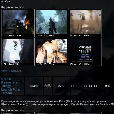
ноября.
Кадры из видео:
Читать дальше...
Crysis
Remastered
2021-
Trilogy -
Crytek
2779
(0)
10-15
Launch Party
Stream
Присоединяйтесь к менеджеру сообщества Рику (Rick) и руководителю проекта
Штеффену (Steffen), чтобы увидеть игровой процесс Crysis Remastered на Switch и ПК
Кадры из видео: