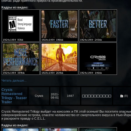
сейчас ради приятного прироста производительности.
Кадры из видео:
Читать дальше...
Crysis
Remastered
2021-
Crytek
1687
(0)
Trilogy - Teaser
06-01
Trailer
Crysis Remastered Trilogy выйдет на консолях и ПК этой осенью! Вы посетите опасны
северокорейские острова, спасёте человечество от смертельного вируса в Нью-Йор
и раскроете правду о C.E.L.L.
Кадры из видео: