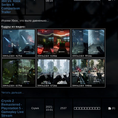
360 vs. Xbox
08-16
Series X
Comparison
Trailer
Игроки Xbox, это выло давненько...
Кадры из видео:
Читать дальше...
Crysis 2
Remastered -
2021-
Playstation 5 -
Crytek
2537
(0)
10-01
Gameplay Live
Stream