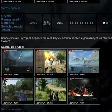
Читать дальше...
Crysis
Remastered -
2020-
Nintendo
Crytek
2163
(0)
07-23
Switch Launch
Trailer
Классический шутер от первого лица от Crytek возвращается и дебютирует на Ninten
Switch!
Кадры из видео:
Читать дальше...