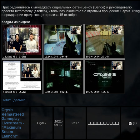
Присоединяйтесь к менеджеру социальных сетей Бенсу (Bence) и руководителю
проекта Штеффену (Steffen), чтобы познакомиться с игровым процессом Crysis Trilog
в преддверии предстоящего релиза 15 октября.
Кадры из видео:
Читать дальше...
Crysis
Remastered
Gameplay
2021-
Livestream -
Crytek
2517
(0)
09-17
"Maximum
Steam
Launch!"