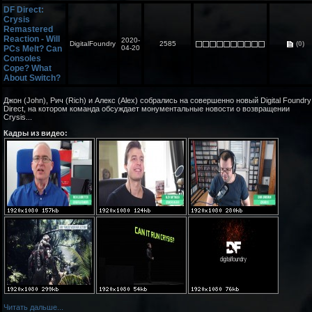
DF Direct:
Crysis
Remastered
Reaction - Will
2020-
DigitalFoundry
2585
(0)
PCs Melt? Can
04-20
Consoles
Cope? What
About Switch?
Джон (John), Рич (Rich) и Алекс (Alex) собрались на совершенно новый Digital Foundry
Direct, на котором команда обсуждает монументальные новости о возвращении
Crysis...
Кадры из видео:
Читать дальше...