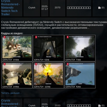
Crysis
Remastered -
2020-
Nintendo
Crytek
2070
(0)
07-17
Switch Tech
Trailer
Crysis Remastered дебютирует на Nintendo Switch с высококачественными текстурами
глобальным освещением (SVOGI), гнущейся растительности, оптимизированными
настройками динамического освещения, динамическим разрешением...
Кадры из видео:
Читать дальше...
Crysis
Remastered -
2020-
Crytek
2033
(0)
09-16