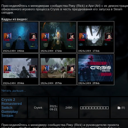
Присоединяйтесь к менеджерам сообщества Рику (Rick) и Ари (Ari) с их демонстраци
обновленного игрового процесса Crysis в честь празднования его запуска в Steam
сегодня.
Кадры из видео:
Читать дальше...
Crysis 2
Remastered
2021-
Switch
Crytek
2490
(0)
09-21
Gameplay
Stream
Присоединяйтесь к менеджеру сообщества Рику (Rick) и руководителю проекта