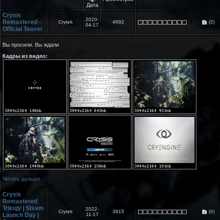
Дата
Crysis
2020-
Remastered -
Crytek
4692
(2)
04-17
Official Teaser
Вы просили. Вы ждали
Кадры из видео:
Читать дальше...
Crysis
Remastered
Trilogy | Steam
2022-
Crytek
3915
(0)
Launch Day |
11-17