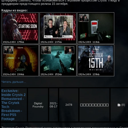
Штеффену (Steffen), чтобы познакомиться с игровым процессом Crysis Trilogy в
преддверии предстоящего релиза 15 октября.
Кадры из видео:
Читать дальше...
Exclusive:
Inside Crysis 2
Remastered -
The Crytek
Digital
2021-
2478
(0)
Tech
Foundry
08-17
Breakdown -
First PS5
Footage