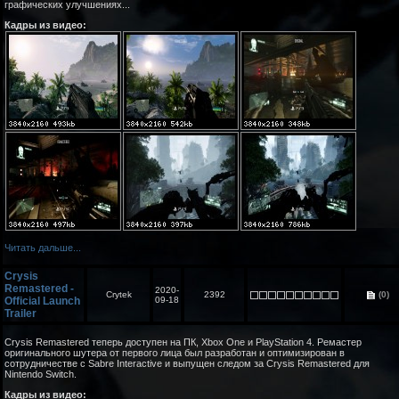
графических улучшениях...
Кадры из видео:
Читать дальше...
Crysis
Remastered -
2020-
Crytek
2392
(0)
Official Launch
09-18
Trailer
Crysis Remastered теперь доступен на ПК, Xbox One и PlayStation 4. Ремастер
оригинального шутера от первого лица был разработан и оптимизирован в
сотрудничестве с Sabre Interactive и выпущен следом за Crysis Remastered для
Nintendo Switch.
Кадры из видео: