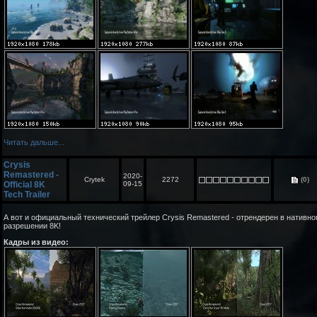
Читать дальше...
Crysis
Remastered -
2020-
Crytek
2272
(0)
Official 8K
09-15
Tech Trailer
А вот и официальный технический трейлер Crysis Remastered - отрендерен в нативн
разрешении 8K!
Кадры из видео: