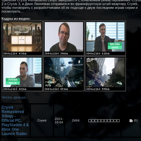
Трилогия Crysis Remastered скоро завершится с появлением ремастированных Crysi
2 и Crysis 3, и Джон Линнеман отправился во франкфуртскую штаб-квартиру Crytek,
чтобы поговорить с разработчиками об их подходе к двум последним играм серии и
посмотреть...
Кадры из видео:
Читать дальше...
Crysis
Remastered
Trilogy -
2021-
Official PC,
Crytek
2464
(0)
10-04
PlayStation 4 &
Xbox One
Launch Trailer