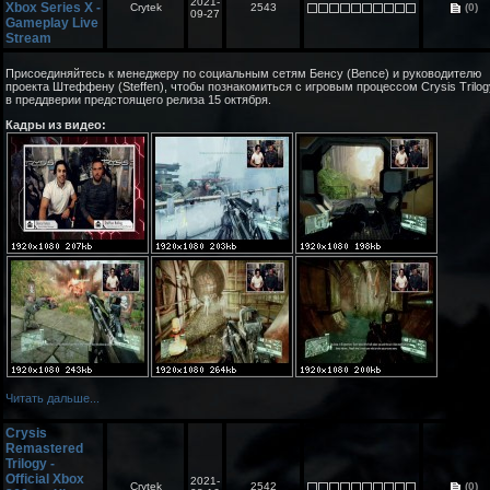
2021-
Xbox Series X -
Crytek
2543
(0)
09-27
Gameplay Live
Stream
Присоединяйтесь к менеджеру по социальным сетям Бенсу (Bence) и руководителю
проекта Штеффену (Steffen), чтобы познакомиться с игровым процессом Crysis Trilog
в преддверии предстоящего релиза 15 октября.
Кадры из видео:
Читать дальше...
Crysis
Remastered
Trilogy -
Official Xbox
2021-
Crytek
2542
(0)