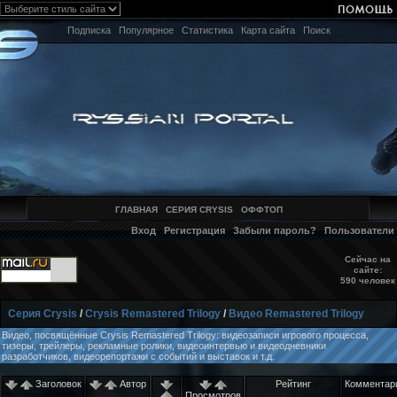
Подписка
Популярное
Статистика
Карта сайта
Поиск
ГЛАВНАЯ
СЕРИЯ CRYSIS
ОФФТОП
Вход
Регистрация
Забыли пароль?
Пользователи
Сейчас на
сайте:
590 человек
Серия Crysis
/
Crysis Remastered Trilogy
/
Видео Remastered Trilogy
Видео, посвящённые Crysis Remastered Trilogy: видеозаписи игрового процесса,
тизеры, трейлеры, рекламные ролики, видеоинтервью и видеодневники
разработчиков, видеорепортажи с событий и выставок и т.д.
Заголовок
Автор
Рейтинг
Комментар
Просмотров