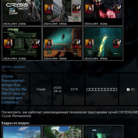
Читать дальше...
Crysis
Remastered -
brings Ray
2020-
Tracing for the
Crytek
2276
(0)
09-11
FIRST time to
current-gen
consoles!
Посмотрите, как работает революционная технология трассировки лучей CRYENGINE
Crysis Remastered.
Кадры из видео: