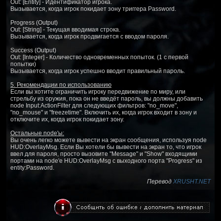
Out: [Entity] - Идентификатор игрока.
Вызывается, когда игрок покидает зону триггера Password.
Progress (Output)
Out: [String] - Текущая вводимая строка.
Вызывается, когда игрок продвигается с вводом пароля.
Success (Output)
Out: [Integer] - Количество одновременных попыток. (1 с первой
попытки)
Вызывается, когда игрок успешно вводит правильный пароль.
5. Рекомендации по использованию
Если вы хотите ограничить игроку передвижение по миру, или
стрельбу из оружия, пока он не введёт пароль, вы должны добавить
node Input:ActionFilter для следующих фильтров: "no_move",
"no_mouse" и "freezetime". Включить их, когда игрок входит в зону и
отключите их, когда игрок покидает зону.
Остальные node'ы:
Вы очень легко можете вывести на экран сообщения, используя node
HUD:OverlayMsg. Если Вы хотели бы вывести на экран то, что игрок
ввел для пароля, просто вызовите "Message" и "Show" входящими
портами на node'е HUD:OverlayMsg с выходного порта "Progress" из
entity:Password.
Перевод
XRUSHT.NET