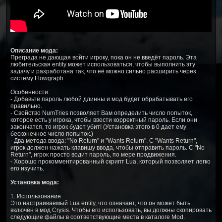
Описание мода:
Преграда не дающая войти игроку, пока он не введёт пароль. Эта
любительская entity может использоваться, чтобы выполнить эту
задачу и разработана так, что её можно сильно расширить через
систему Flowgraph.
Особенности:
- Добавьте пароль любой длинны и мод будет обрабатывать его
правильно.
- Свойство NumTries позволяет Вам определить число попыток,
которое есть у игрока, чтобы ввести корректный пароль. Если они
закончатся, то игрок будет убит! (Установка этого в 0 дает ему
бесконечное число попыток.)
- Два метода ввода: "No Return" и "Wants Return". С "Wants Return",
игрок должен нажать клавишу ввода, чтобы отправить пароль. С "No
Return", игрок просто водит пароль, по мере продвижения.
- Хорошо прокомментированный скрипт Lua, который позволяет легко
его изучить.
Установка мода:
1. Использование
Это настраиваемый Lua entity, что означает, что он может быть
включён в мод Crysis. Чтобы его использовать, вы должны скопировать
следующие файлы в соответствующие места в каталоге Mod.