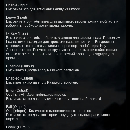
Enable (Input)
Вызовите это для включения entity Password.
Leave (Input)
Вызовите это, чтобы вынудить активного игрока покинуть область и
избежать необходимости ввода пароля.
OnKey (Input)
Вызовите это, чтобы добавить клавиши для строки ввода. Поскольку
Lua не имеет средств для проверки нажатия клавиш, Вы должны
отправлять все нажатия клавиш через порт node'а Input:Key.
Альтернативно, Вы можете вручную отправлять свои собственные
строки через этот порт. См. прилагаемый образец Flowgraph для
примера.
Disabled (Output)
Вызывается, когда entity Password отключен.
Enabled (Output)
Вызывается, когда entity Password включен.
Enter (Output)
Out: [Entity] - Идентификатор игрока.
Вызывается, когда entity входит в зону триггера Password.
Fail (Output)
Out: [Integer] - Количество одновременных попыток.
Вызывается, когда игрок терпит неудачу с вводом правильного
пароля.
Leave (Output)