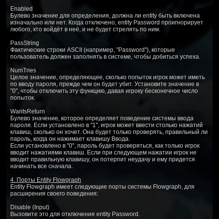
Enabled
Булево значение для определения, должна ли entity быть включена
изначально или нет. Когда отключено, entity Password проигнорирует
любого, кто войдёт в неё, и не будет стрелять по ним.
PassString
Фактические строки ASCII (например, "Password"), которые
пользователь должен заполнять в системе, чтобы добиться успеха.
NumTries
Целое значение, определяющее, сколько попыток игрок может иметь
по вводу пароля, прежде чем он будет убит. Установите значение в
"0", чтобы отключить эту функцию, давая игроку бесконечное число
попыток.
WantsReturn
Булево значение, которое определяет поведение системы ввода
пароля. Если установлено в "1", игрок может ввести столько нажатий
клавиш, сколько он хочет. Она будет только проверять, правильный ли
пароль, когда он нажимает клавишу Ввода.
Если установлено в "0", пароль будет проверяться, как только игрок
вводит нажатиями клавиш. Если при следующем нажатии игрок не
вводит правильную клавишу, он потерпит неудачу и ему придется
начинать все сначала.
4. Порты Entity Flowgraph
Entity Flowgraph имеет следующие порты системы Flowgraph, для
расширения своего поведения:
Disable (Input)
Вызовите это для отключения entity Password.