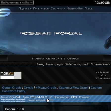
Подписка
Популярное
Статистика
Карта сайта
Поиск
ГЛАВНАЯ
СЕРИЯ CRYSIS
ОФФТОП
Вход
Регистрация
Забыли пароль?
Пользователи
Сейчас на
сайте:
67 человек
Серия Crysis
/
Crysis
/
+ Моды Crysis
/
Скрипты Flow Graph
/
Custom
Password Entity
Автор:
Cry-Vlok
Дата:
2011-04-16 01:57
Просмотров:
4309
Рейтинг:
Комментарии:
(0)
Версия: 1.0.0