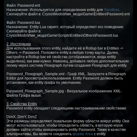
Файл: Password.ent
Назначение: Используется для определения entity для
Sandbox
.
Скопируйте файл в: Crysis\Mods\Имя_мода\Game\Entities\Password.ent
Файл: Password.lua
Назначение: Entity Lua скрипт, который определяет его поведение.
Скопируйте файл в:
Crysis\Mods\Имя_мода\Game\Scripts\Entities\Others\Password.lua
2. Инструкции
Для использования этого entity, найдите её в Rollup bar в Entities ->
Others -> Password. Положите entity в любую точку карты. Далее,
настройте в Rollup bar её свойства (отображаются, когда entity
выделена), как вам нужно. Наконец, добавьте любую дополнительную
логику через систему Flowgraph путем создания Flowgraph для entity.
Password_Flowgraph_Sample.xml - Граф XML. Загрузите в Flowgraph
Editor для просмотра/использования. Entity Password должен быть
установлен, как entity графа по умолчанию.
Password_Flowgraph_Sample.jpg - Визуальное изображение XML-
файла Графа выше.
3. Свойства Entity
Password entity обладает следующими настраиваемыми свойствами:
DimX, DimY, DimZ
Эти размеры определяют локальную форму области вокруг entity. Они
могут использоваться, чтобы определить область, в которую игрок
должен зайти,чтобы инициировать entity Password. Также в качестве
альтернативы, Вы можете соединить
форму Area
с entity.