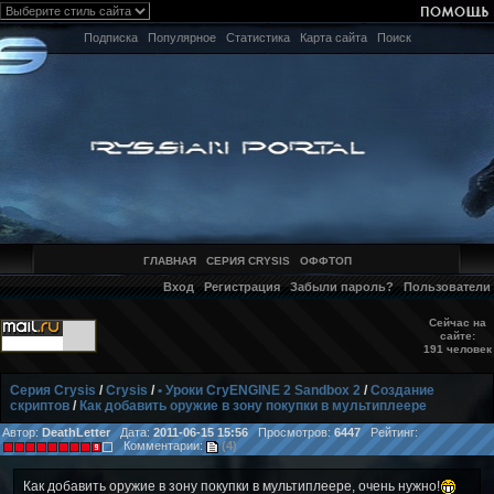
Подписка
Популярное
Статистика
Карта сайта
Поиск
ГЛАВНАЯ
СЕРИЯ CRYSIS
ОФФТОП
Вход
Регистрация
Забыли пароль?
Пользователи
Сейчас на
сайте:
191 человек
Серия Crysis
/
Crysis
/
• Уроки CryENGINE 2 Sandbox 2
/
Создание
скриптов
/
Как добавить оружие в зону покупки в мультиплеере
Автор:
DeathLetter
Дата:
2011-06-15 15:56
Просмотров:
6447
Рейтинг:
Комментарии:
(4)
Как добавить оружие в зону покупки в мультиплеере, очень нужно!