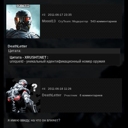
#3
2011-06-17 23:35
Moool13
CryTeam: Модератор
543 комментариев
DeathLetter
Цитата:
Цитата - XRUSHT.NET :
uniqueId - уникальный идентификационный номер оружия
#4
2011-06-18 11:26
DeathLetter
Участник
6 комментариев
я имею ввиду, на что он влияет?