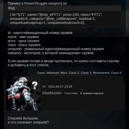
Пример в PowerStruggle.weaponList:
Код:
{ id="fy71", name="@mp_eFY71", price=150, class="FY71",
uniqueId=6, category="@mp_catWeapons", loadout=1,
uniqueloadoutgroup=1, uniqueloadoutcount=2},
id - идентификационный номер оружия
name - имя оружия
price - цена оружия
class - класс оружия
uniqueId - уникальный идентификационный номер оружия
category - категория, к которой принадлежит оружие
Если оружие готово и везде прописано, то нужно составить строчку
и добавить в этот список.
Crysis, Warhead, Wars, Crysis 2, Crysis 3, Remastered, Crysis 4
#2
2011-06-17 23:26
DeathLetter
Участник
6 комментариев
Спасибо большое,
а что означает uniqueId?