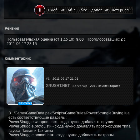
↓
Рейтинг:
Пользовательская оценка (от 1 до 10):
9.00
Проголосовавших:
2
с
2011-06-17 23:15
↓
Комментарии:
#1
2011-06-17 21:01
XRUSHT.NET
ServerOp
2012 комментариев
В ../Game/GameData.pak/Scripts/GameRules/PowerStrungleBuying.lua
есть соответствующие разделы:
PowerStruggle.weaponList= - сюда нужно добавлять оружие
PowerStruggle.protoList= - сюда нужно добавлять прото-оружие типа
Гаусса, Такган и Тактанка
PowerStruggle.ammoList= - сюда нужно добавлять патроны