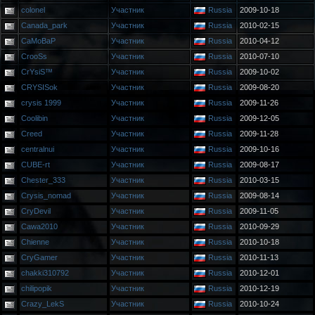
colonel
Участник
Russia
2009-10-18
Canada_park
Участник
Russia
2010-02-15
CaMoBaP
Участник
Russia
2010-04-12
CrooSs
Участник
Russia
2010-07-10
CrYsiS™
Участник
Russia
2009-10-02
CRYSISok
Участник
Russia
2009-08-20
crysis 1999
Участник
Russia
2009-11-26
Coolibin
Участник
Russia
2009-12-05
Creed
Участник
Russia
2009-11-28
centralnui
Участник
Russia
2009-10-16
CUBE-rt
Участник
Russia
2009-08-17
Chester_333
Участник
Russia
2010-03-15
Crysis_nomad
Участник
Russia
2009-08-14
CryDevil
Участник
Russia
2009-11-05
Cawa2010
Участник
Russia
2010-09-29
Chienne
Участник
Russia
2010-10-18
CryGamer
Участник
Russia
2010-11-13
chakki310792
Участник
Russia
2010-12-01
chilipopik
Участник
Russia
2010-12-19
Crazy_LekS
Участник
Russia
2010-10-24