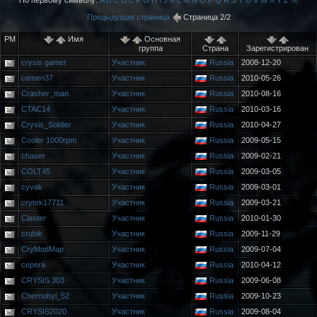
По первому символу:
A
B
C
D
E
F
G
H
I
J
K
L
M
N
O
P
Q
R
S
T
U
V
W
X
Y
Z
%
Предыдущая страница
Страница 2/2
PM
Имя
Основная
группа
Страна
Зарегистрирован
crysis gamer
Участник
Russia
2008-12-20
cemen37
Участник
Russia
2010-05-26
Crasher_man
Участник
Russia
2010-08-16
CTAC14
Участник
Russia
2010-03-16
Crysis_Soldier
Участник
Russia
2010-04-27
Cooler 1000rpm
Участник
Russia
2009-05-15
chaser
Участник
Russia
2009-02-21
COLT45
Участник
Russia
2009-03-05
cyvak
Участник
Russia
2009-03-01
crytek17711
Участник
Russia
2009-03-21
Claster
Участник
Russia
2010-01-30
crubik
Участник
Russia
2009-11-29
CryModMap
Участник
Russia
2009-07-04
cepera
Участник
Russia
2010-04-12
CRYSIS 303
Участник
Russia
2009-06-08
Chernobyl_52
Участник
Russia
2009-10-23
CRYSIS2020
Участник
Russia
2009-08-04