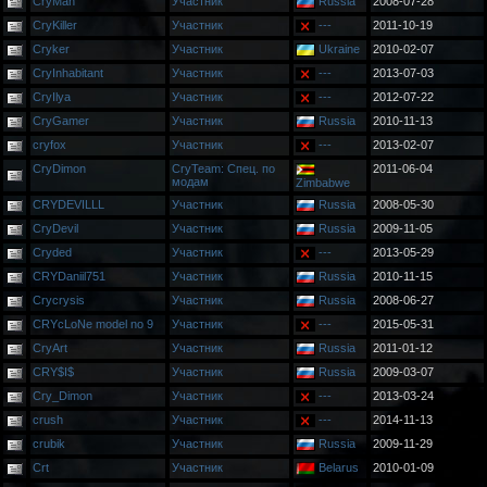
CryMan
Участник
Russia
2008-07-28
CryKiller
Участник
---
2011-10-19
Cryker
Участник
Ukraine
2010-02-07
CryInhabitant
Участник
---
2013-07-03
CryIlya
Участник
---
2012-07-22
CryGamer
Участник
Russia
2010-11-13
cryfox
Участник
---
2013-02-07
CryDimon
CryTeam: Спец. по
2011-06-04
модам
Zimbabwe
CRYDEVILLL
Участник
Russia
2008-05-30
CryDevil
Участник
Russia
2009-11-05
Cryded
Участник
---
2013-05-29
CRYDaniil751
Участник
Russia
2010-11-15
Crycrysis
Участник
Russia
2008-06-27
CRYcLoNe model no 9
Участник
---
2015-05-31
CryArt
Участник
Russia
2011-01-12
CRY$I$
Участник
Russia
2009-03-07
Cry_Dimon
Участник
---
2013-03-24
crush
Участник
---
2014-11-13
crubik
Участник
Russia
2009-11-29
Crt
Участник
Belarus
2010-01-09