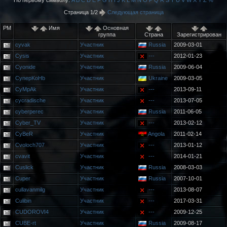
По первому символу:
A
B
C
D
E
F
G
H
I
J
K
L
M
N
O
P
Q
R
S
T
U
V
W
X
Y
Z
%
Страница 1/2
Следующая страница
PM
Имя
Основная
группа
Страна
Зарегистрирован
cyvak
Участник
Russia
2009-03-01
Cysis
Участник
---
2012-01-23
Cyonide
Участник
Russia
2009-06-04
CynepKoHb
Участник
Ukraine
2009-03-05
CyMpAk
Участник
---
2013-09-11
cycradische
Участник
---
2013-07-05
cyberperec
Участник
Russia
2011-06-05
Cyber_TV
Участник
---
2013-02-12
CyBeR
Участник
Angola
2011-02-14
Cvoloch707
Участник
---
2013-01-12
cvavit
Участник
---
2014-01-21
Cuslick
Участник
Russia
2008-03-03
Cuper
Участник
Russia
2007-10-01
cullavanmilg
Участник
---
2013-08-07
Culibin
Участник
---
2017-03-31
CUDOROVI4
Участник
---
2009-12-25
CUBE-rt
Участник
Russia
2009-08-17