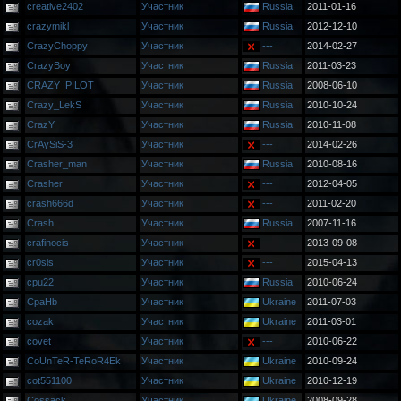
creative2402
Участник
Russia
2011-01-16
crazymikl
Участник
Russia
2012-12-10
CrazyChoppy
Участник
---
2014-02-27
CrazyBoy
Участник
Russia
2011-03-23
CRAZY_PILOT
Участник
Russia
2008-06-10
Crazy_LekS
Участник
Russia
2010-10-24
CrazY
Участник
Russia
2010-11-08
CrAySiS-3
Участник
---
2014-02-26
Crasher_man
Участник
Russia
2010-08-16
Crasher
Участник
---
2012-04-05
crash666d
Участник
---
2011-02-20
Crash
Участник
Russia
2007-11-16
crafinocis
Участник
---
2013-09-08
cr0sis
Участник
---
2015-04-13
cpu22
Участник
Russia
2010-06-24
CpaHb
Участник
Ukraine
2011-07-03
cozak
Участник
Ukraine
2011-03-01
covet
Участник
---
2010-06-22
CoUnTeR-TeRoR4Ek
Участник
Ukraine
2010-09-24
cot551100
Участник
Ukraine
2010-12-19
Cossack
Участник
Ukraine
2008-09-28