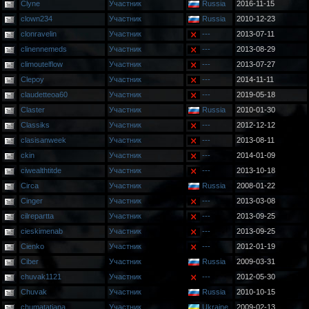
Clyne
Участник
Russia
2016-11-15
clown234
Участник
Russia
2010-12-23
clonravelin
Участник
---
2013-07-11
clinennemeds
Участник
---
2013-08-29
climoutelflow
Участник
---
2013-07-27
Clepoy
Участник
---
2014-11-11
claudetteoa60
Участник
---
2019-05-18
Claster
Участник
Russia
2010-01-30
Classiks
Участник
---
2012-12-12
clasisanweek
Участник
---
2013-08-11
ckin
Участник
---
2014-01-09
ciwealthtitde
Участник
---
2013-10-18
Circa
Участник
Russia
2008-01-22
Cinger
Участник
---
2013-03-08
cilrepartta
Участник
---
2013-09-25
cieskimenab
Участник
---
2013-09-25
Cienko
Участник
---
2012-01-19
Ciber
Участник
Russia
2009-03-31
chuvak1121
Участник
---
2012-05-30
Chuvak
Участник
Russia
2010-10-15
chumatatjana
Участник
Ukraine
2009-02-13