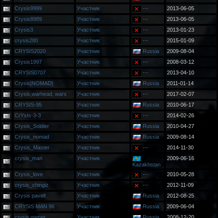
Crysis9999
Участник
---
2013-06-05
Crysis8989
Участник
---
2013-06-05
Crysis3
Участник
---
2013-01-23
crysis280
Участник
---
2015-01-09
CRYSIS2020
Участник
Russia
2009-08-04
Crysis1997
Участник
---
2008-03-12
CRYSIS0707
Участник
---
2013-04-10
Crysis[NOMAD]
Участник
Russia
2011-01-14
Crysis,warhead, wars
Участник
---
2017-02-07
CRYSIS-95
Участник
Russia
2010-06-17
CrYsIs-3-3
Участник
---
2014-02-26
Crysis_Soldier
Участник
Russia
2010-04-27
Crysis_nomad
Участник
Russia
2009-08-14
Crysis_Master
Участник
---
2014-11-30
crysis_man
Участник
2009-06-16
Kazakhstan
Crysis_love
Участник
---
2010-05-28
crysis_chingiz
Участник
---
2012-11-09
Crysis pavel!
Участник
Russia
2012-08-25
CRYSIS MAN 96
Участник
Russia
2009-06-04
crysis gamer
Участник
Russia
2008-12-20