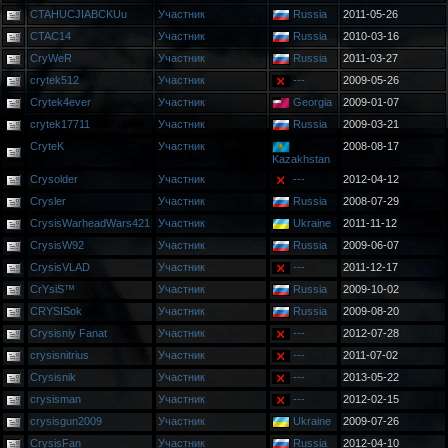
CTAHUCJIABCKUu
Участник
Russia
2011-05-26
CTAC14
Участник
Russia
2010-03-16
CryWeR
Участник
Russia
2011-03-27
crytek512
Участник
---
2009-05-26
Crytek4ever
Участник
Georgia
2009-01-07
crytek17711
Участник
Russia
2009-03-21
CryteK
Участник
2008-08-17
Kazakhstan
Crysolder
Участник
---
2012-04-12
Crysler
Участник
Russia
2008-07-29
CrysisWarheadWars421
Участник
Ukraine
2011-11-12
CrysisW92
Участник
Russia
2009-06-07
CrysisVLAD
Участник
---
2011-12-17
CrYsiS™
Участник
Russia
2009-10-02
CRYSISok
Участник
Russia
2009-08-20
Crysisniy Fanat
Участник
---
2012-07-28
crysisnitrius
Участник
---
2011-07-02
Crysisnik
Участник
---
2013-05-22
crysisman
Участник
---
2012-02-15
crysisgun2009
Участник
Ukraine
2009-07-26
CrysisFan
Участник
Russia
2012-04-10