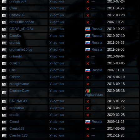
crsysis567
Участник
---
2010-07-24
Crou
Участник
---
2011-04-27
Cross792
Участник
---
2012-03-29
cross the ocean
Участник
---
2007-10-21
CROS_xRIOSx
Участник
Russia
2010-10-22
CrooSs
Участник
Russia
2010-07-10
cronos
Участник
Russia
2011-03-25
cromartie10rus
Участник
Russia
2011-02-06
critorulin
Участник
---
2013-09-04
crisis 2
Участник
---
2015-03-05
Cris
Участник
Russia
2007-11-01
Cripton
Участник
---
2018-04-10
cresgilmanur
Участник
---
2013-09-15
CrerinerCaw
Участник
2010-05-13
Afghanistan
CRENAGO
Участник
---
2015-01-22
creestiivo
Участник
---
2013-04-12
creella
Участник
---
2020-02-25
Creed
Участник
Russia
2009-11-28
Credo133
Участник
---
2014-05-06
Crecher123
Участник
---
2012-11-26