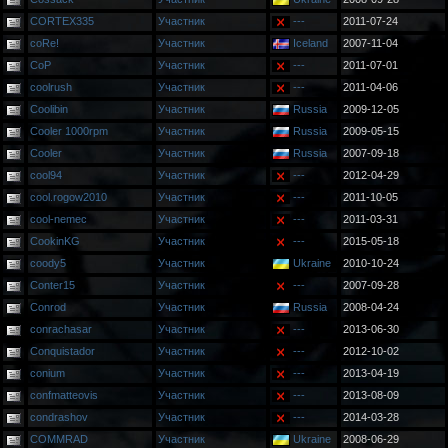
CORTEX335
Участник
---
2011-07-24
coRe!
Участник
Iceland
2007-11-04
CoP
Участник
---
2011-07-01
coolrush
Участник
---
2011-04-06
Coolibin
Участник
Russia
2009-12-05
Cooler 1000rpm
Участник
Russia
2009-05-15
Cooler
Участник
Russia
2007-09-18
cool94
Участник
---
2012-04-29
cool.rogow2010
Участник
---
2011-10-05
cool-nemec
Участник
---
2011-03-31
CookinKG
Участник
---
2015-05-18
coody5
Участник
Ukraine
2010-10-24
Conter15
Участник
---
2007-09-28
Conrod
Участник
Russia
2008-04-24
conrachasar
Участник
---
2013-06-30
Conquistador
Участник
---
2012-10-02
conium
Участник
---
2013-04-19
confmatteovis
Участник
---
2013-08-09
condrashov
Участник
---
2014-03-28
COMMRAD
Участник
Ukraine
2008-06-29