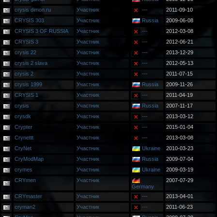
crysis dimon.ru
Участник
---
2011-09-10
CRYSIS 303
Участник
Russia
2009-06-08
CRYSIS 3 OF RUSSIA
Участник
---
2012-03-08
CRYSIS 3
Участник
---
2012-06-21
crysis 22
Участник
---
2013-12-29
crysis 2 slava
Участник
---
2012-05-13
crysis 2
Участник
---
2011-07-15
crysis 1999
Участник
Russia
2009-11-26
CRYSIS 1
Участник
---
2011-04-19
crysis
Участник
Russia
2007-11-17
crysdk
Участник
---
2013-03-12
Crypter
Участник
---
2015-01-04
Crynettt
Участник
---
2013-03-08
CryNet
Участник
Ukraine
2010-03-23
CryModMap
Участник
Russia
2009-07-04
crymes
Участник
Ukraine
2009-03-19
CRYmen
Участник
2007-07-29
Germany
CRYmaster
Участник
---
2013-04-01
cryman2
Участник
---
2011-06-23