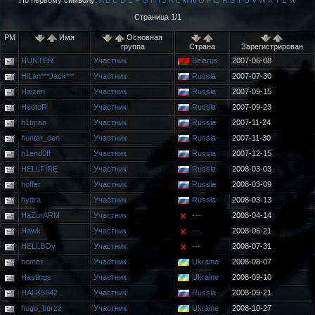
По первому символу:
A
B
C
D
E
F
G
H
I
J
K
L
M
N
O
P
Q
R
S
T
U
V
W
X
Y
Z
%
Страница 1/1
PM
Имя
Основная
группа
Страна
Зарегистрирован
HUNTER
Участник
Belarus
2007-06-08
HiLan***Jack***
Участник
Russia
2007-07-30
Haizen
Участник
Russia
2007-09-15
HectoR
Участник
Russia
2007-09-23
h1tman
Участник
Russia
2007-11-24
hunter_den
Участник
Russia
2007-11-30
h1end0ff
Участник
Russia
2007-12-15
HELLFIRE
Участник
Russia
2008-03-03
hoffer
Участник
Russia
2008-03-09
hydra
Участник
Russia
2008-03-13
HaZurARM
Участник
---
2008-04-14
Hawk
Участник
---
2008-06-21
HELLBOy
Участник
---
2008-07-31
homer
Участник
Ukraine
2008-08-07
Hastings
Участник
Ukraine
2008-09-10
HALK5642
Участник
Russia
2008-09-21
hugo_borzz
Участник
Ukraine
2008-10-27