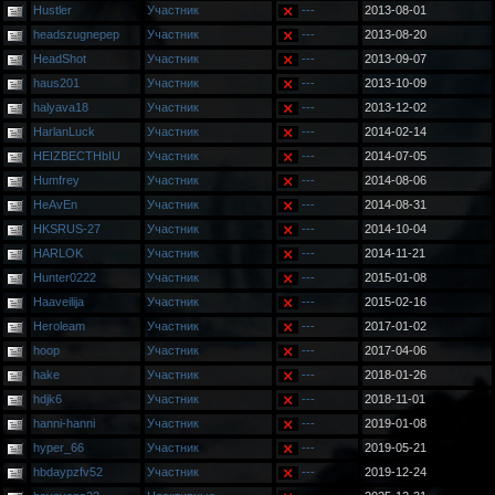
Hustler
Участник
---
2013-08-01
headszugnepep
Участник
---
2013-08-20
HeadShot
Участник
---
2013-09-07
haus201
Участник
---
2013-10-09
halyava18
Участник
---
2013-12-02
HarlanLuck
Участник
---
2014-02-14
HEIZBECTHbIU
Участник
---
2014-07-05
Humfrey
Участник
---
2014-08-06
HeAvEn
Участник
---
2014-08-31
HKSRUS-27
Участник
---
2014-10-04
HARLOK
Участник
---
2014-11-21
Hunter0222
Участник
---
2015-01-08
Haaveilija
Участник
---
2015-02-16
Heroleam
Участник
---
2017-01-02
hoop
Участник
---
2017-04-06
hake
Участник
---
2018-01-26
hdjk6
Участник
---
2018-11-01
hanni-hanni
Участник
---
2019-01-08
hyper_66
Участник
---
2019-05-21
hbdaypzfv52
Участник
---
2019-12-24