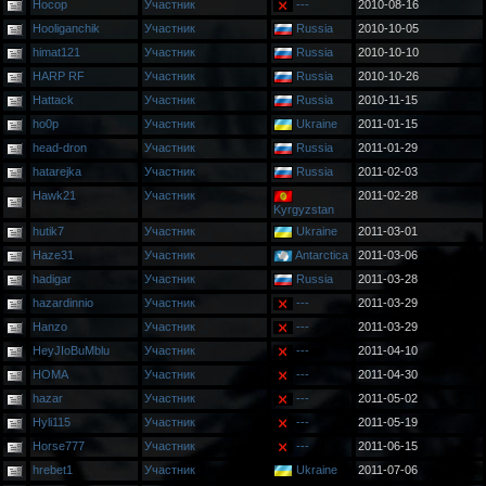
Hocop
Участник
---
2010-08-16
Hooliganchik
Участник
Russia
2010-10-05
himat121
Участник
Russia
2010-10-10
HARP RF
Участник
Russia
2010-10-26
Hattack
Участник
Russia
2010-11-15
ho0p
Участник
Ukraine
2011-01-15
head-dron
Участник
Russia
2011-01-29
hatarejka
Участник
Russia
2011-02-03
Hawk21
Участник
2011-02-28
Kyrgyzstan
hutik7
Участник
Ukraine
2011-03-01
Haze31
Участник
Antarctica
2011-03-06
hadigar
Участник
Russia
2011-03-28
hazardinnio
Участник
---
2011-03-29
Hanzo
Участник
---
2011-03-29
HeyJIoBuMblu
Участник
---
2011-04-10
HOMA
Участник
---
2011-04-30
hazar
Участник
---
2011-05-02
Hyli115
Участник
---
2011-05-19
Horse777
Участник
---
2011-06-15
hrebet1
Участник
Ukraine
2011-07-06