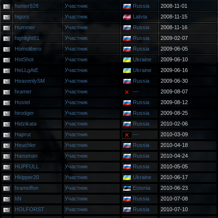
hunter928
Участник
Russia
2008-11-01
higors
Участник
Latvia
2008-11-15
Hummer
Участник
Russia
2008-11-16
highlight81
Участник
Russia
2009-02-07
Homolibero
Участник
Russia
2009-06-05
HotShot
Участник
Ukraine
2009-06-10
HeLLgAtE
Участник
Ukraine
2009-06-16
HeavenlySM
Участник
Russia
2009-06-30
hramer
Участник
---
2009-08-07
Hostel
Участник
Russia
2009-08-12
hirodger
Участник
Russia
2009-08-25
Hidzikata
Участник
Russia
2010-02-06
Haprut
Участник
---
2010-03-09
Heuchler
Участник
Russia
2010-04-18
Hanuman
Участник
Russia
2010-04-24
HUPFULL
Участник
Russia
2010-05-05
Hkipper20
Участник
Ukraine
2010-06-17
hramoffon
Участник
Estonia
2010-06-23
hN
Участник
Russia
2010-07-08
HOLFORST
Участник
Russia
2010-07-10