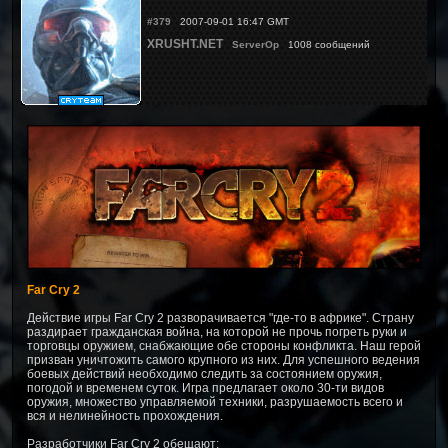
#379
2007-09-01 16:47 GMT
XRUSHT.NET
ServerOp
1008 сообщений
Far Cry 2
Действие игры Far Cry 2 разворачивается "где-то в африке". Страну
раздирает гражданская война, на которой не прочь погреть руки и
торговцы оружием, снабжающие обе стороны конфликта. Наш герой
призван уничтожить самого крупного из них. Для успешного ведения
боевых действий необходимо следить за состоянием оружия,
погодой и временем суток. Игра предлагает около 30-ти видов
оружия, множество управляемой техники, разрушаемость всего и
вся и нелинейность прохождения.
Разработчики Far Cry 2 обещают: