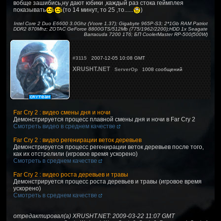
вобще зашибись,ну дают юбики ,каждый раз стока геймплея
показывать
(то 14 минут, то 25 ,то......
)
Intel Core 2 Duo E6600 3.0Ghz (Vcore 1.37); Gigabyte 965P-S3; 2*1Gb RAM Patriot
DDR2 870Mhz; ZOTAC GeForce 8800GTS/512Mb (775/1962/2200);HDD 1x Seagate
Barracuda 7200 1Тб; БП CoolerMaster RP-500(500W)
#3115
2007-12-05 10:08 GMT
XRUSHT.NET
ServerOp
1008 сообщений
Far Cry 2 : видео смены дня и ночи
Демонстрируется процесс плавной смены дня и ночи в Far Cry 2
Смотреть видео в среднем качестве
Far Cry 2 : видео регенирации веток деревьев
Демонстрируется процесс регенирации веток деревьев после того,
как их отстрелили (игровое время ускорено)
Смотреть в среднем качестве
Far Cry 2 : видео роста деревьев и травы
Демонстрируется процесс роста деревьев и травы (игровое время
ускорено)
Смотреть в среднем качестве
отредактировал(а) XRUSHT.NET: 2009-03-22 11:07 GMT