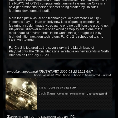
the PLAYSTATION®3 computer entertainment system. Far Cry 2 is a
next-generation first-person shooter being created by Ubisoft’s
Montreal development studio.
More than just a visual and technological achievement, Far Cry 2
immerses players in an entirely new kind of gaming experience,
featuring a custom-made video game engine built from the ground up.
Players will discover a true open world gameplay set in one of the
most beautiful environments in the world, Africa, brought to life by
high-definition next-gen technology. Far Cry 2 is scheduled to ship
fiscal 2008–2009.
Far Cry 2 is featured as the cover story in the March issue of
PlayStation®:The Official Magazine, available on newsstands in North
America on February 12, 2008.
отредактировал(а) XRUSHT.NET: 2009-03-22 11:11 GMT
Crysis, Warhead, Wars, Crysis 2, Crysis 3, Remastered, Crysis 4
#3333
2008-01-07 08:38 GMT
Jack Dann
CryTeam: Модератор
249 сообщений
Жалко, что он идет не как экслклюзив для PC.