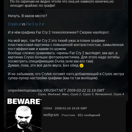
По по скринам не видно чтоли что она,не намного конечно,но
опходит крайзис по графе!
Ничуть. В каком месте?
Crysis
vs
Far Cry 2
И в чём графика Far Cry 2 технологичнее? Скорее наоборот.
На мой вкус, так Far Cry 2 это тихий ужас в плане графики -
пластмассовая картинка с повышеной контрастностью, замыленная
постэффектами и каким-то шумом.
Вообще сложно сравнивать: скрины Far Cry 2 выглядят, как арт, а
картинка Crysis больше фотореалистична. Для этого надо хотябы
посмотреть спецификацию Dunia (или как его там).
Думаю, пока, это всё дело вкуса. Без обид
И не забываем, что Crytek готовят патч добавляющий в Crysis экстра
супер-пупер настройки графики (как-то так вообщем).
отредактировал(а) XRUSHT.NET: 2009-03-22 11:19 GMT
Crysis, Warhead, Wars, Crysis 2, Crysis 3, Remastered, Crysis 4
#3584
2008-01-24 19:26 GMT
wolfgram
Участник
921 сообщений