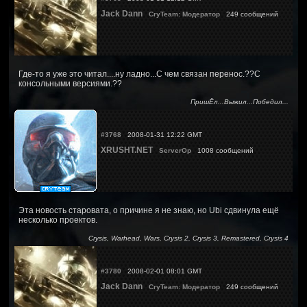
Jack Dann
CryTeam: Модератор
249 сообщений
Где-то я уже это читал....ну ладно...С чем связан перенос.??С
консольными версиями.??
ПришЁл...Выжил...Победил...
#3768
2008-01-31 12:22 GMT
XRUSHT.NET
ServerOp
1008 сообщений
Эта новость старовата, о причине я не знаю, но Ubi сдвинула ещё
несколько проектов.
Crysis, Warhead, Wars, Crysis 2, Crysis 3, Remastered, Crysis 4
#3780
2008-02-01 08:01 GMT
Jack Dann
CryTeam: Модератор
249 сообщений