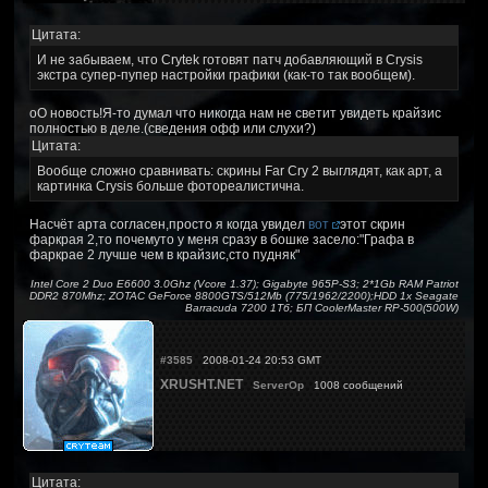
Цитата:
И не забываем, что Crytek готовят патч добавляющий в Crysis
экстра супер-пупер настройки графики (как-то так вообщем).
оО новость!Я-то думал что никогда нам не светит увидеть крайзис
полностью в деле.(сведения офф или слухи?)
Цитата:
Вообще сложно сравнивать: скрины Far Cry 2 выглядят, как арт, а
картинка Crysis больше фотореалистична.
Насчёт арта согласен,просто я когда увидел
вот
этот скрин
фаркрая 2,то почемуто у меня сразу в бошке засело:"Графа в
фаркрае 2 лучше чем в крайзис,сто пудняк"
Intel Core 2 Duo E6600 3.0Ghz (Vcore 1.37); Gigabyte 965P-S3; 2*1Gb RAM Patriot
DDR2 870Mhz; ZOTAC GeForce 8800GTS/512Mb (775/1962/2200);HDD 1x Seagate
Barracuda 7200 1Тб; БП CoolerMaster RP-500(500W)
#3585
2008-01-24 20:53 GMT
XRUSHT.NET
ServerOp
1008 сообщений
Цитата: