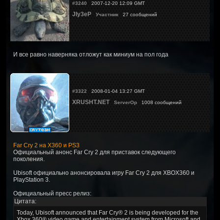
#3240
2007-12-20 12:09 GMT
JIy3eP
Участник
27 сообщений
И все равно наверняка отложут как миниум на пол года
#3322
2008-01-04 13:27 GMT
XRUSHT.NET
ServerOp
1008 сообщений
Far Cry 2 на X360 и PS3
Официальный анонс Far Cry 2 для приставок следующего
поколения.
Ubisoft официально анонсировала игру Far Cry 2 для XBOX360 и
PlayStation 3.
Официальный пресс релиз:
Цитата:
Today, Ubisoft announced that Far Cry® 2 is being developed for the
Xbox 360® video game and entertainment system from Microsoft and