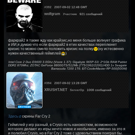
#392
2007-09-02 12:48 GMT
wolfgram
Участник
921 сообщений
фаркрай2 я также жду как крайзис,но меня больше волнует графика
и ИИ,я думаю что если фаркрай2 в етих качествах переплюнет
кризис то можно смело положить кризис на полку
(ну истесвенно
нужен качественный геймплей
)
Intel Core 2 Duo E6600 3.0Ghz (Vcore 1.37); Gigabyte 965P-S3; 2*1Gb RAM Patriot
DDR2 870Mhz; ZOTAC GeForce 8800GTS/512Mb (775/1962/2200);HDD 1x Seagate
Barracuda 7200 1Тб; БП CoolerMaster RP-500(500W)
#394
2007-09-02 13:28 GMT
XRUSHT.NET
ServerOp
1008 сообщений
Здесь
скрины Far Cry 2
Геймплей у игр разный, в Crysis есть нанокостюм, возможности
которого делают из игры нечто новое и необычное, именно за это я
и полюбил Crysis, но в Far Cry 2 тоже с удовольствием поиграл бы.