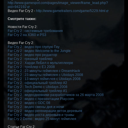
http://www.gamespot.com/pages/image_viewer/frame_lead.php?
pid=942192
Видео Far Cry 2 -
http://www.gametrailers.com/game/5229.html
Смотрите также:
Новости Far Cry 2:
Far Cry 2 : системные требования
Far Cry 2 на X360 и PS3
Видео Far Cry 2:
Far Cry 2 : видео про глупую Гну
Far Cry 2 : видео Welcome to the Jungle
Far Cry 2 : видео про редактор
Far Cry 2 : грязный трейлер
Far Cry 2 : Харди ЛеБел о мультиплеере
Far Cry 2 : трейлер с E3 2008
Far Cry 2 : 23 минуты геймплея c DreamHack
Far Cry 2 : 23 минуты геймплея с Ubidays 2008
Far Cry 2 : 13 минут геймплея с Ubidays 2008
Far Cry 2 : официальный трейлер #2
Far Cry 2 : Tech Demo c Ubidays 2008
Far Cry 2 : официальный трейлер #1
Far Cry 2 : видеодневники разработчиков за 26 марта 2008
Far Cry 2 : видео с презентации Play.com
Far Cry 2 : видео с GDC 08
Far Cry 2 : видео смены дня и ночи
Far Cry 2 : видео регенирации веток деревьев
Far Cry 2 : видео роста деревьев и травы
Far Cry 2 Demo : видео 25 минут геймплея
Статьи Far Cry 2: