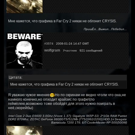
Мне кажется, что графика в Far Cry 2 никак не обгонит CRYSIS.
ПришЁл...Выжил...Победил...
#3574
2008-01-24 14:47 GMT
wolfgram
Участник
921 сообщений
Цитата:
Мне кажется, что графика в Far Cry 2 никак не обгонит CRYSIS.
Я уважаю чужое мнение
Но по скринам не видно чтоли что она,не
намного конечно,но опходит крайзис по графе!(по
геймплею,возможно тоже обойдёт,для этого нужно поиграть в
неё,скорейбы)
Intel Core 2 Duo E6600 3.0Ghz (Vcore 1.37); Gigabyte 965P-S3; 2*1Gb RAM Patriot
DDR2 870Mhz; ZOTAC GeForce 8800GTS/512Mb (775/1962/2200);HDD 1x Seagate
Barracuda 7200 1Тб; БП CoolerMaster RP-500(500W)