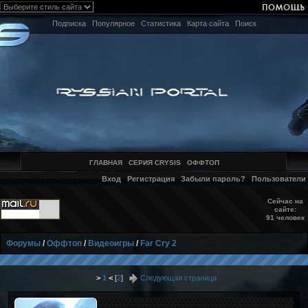
Подписка
Популярное
Статистика
Карта сайта
Поиск
ГЛАВНАЯ
СЕРИЯ CRYSIS
ОФФТОП
Вход
Регистрация
Забыли пароль?
Пользователи
Сейчас на
сайте:
91 человек
Форумы
/
Оффтоп
/
Видеоигры
/
Far Cry 2
>
1
<
[
2
]
Следующая страница