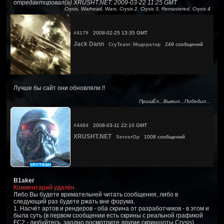
отредактировал(а) XRUSHT.NET: 2009-03-22 11:25 GMT
Crysis, Warhead, Wars, Crysis 2, Crysis 3, Remastered, Crysis 4
#4179
2008-02-25 13:35 GMT
Jack Dann
CryTeam: Модератор
249 сообщений
Лучше бы сайт они обновляли.!!
ПришЁл...Выжил...Победил...
#4484
2008-03-11 22:10 GMT
XRUSHT.NET
ServerOp
1008 сообщений
B1aker
Комментарий удалён.
Либо Вы будете вримательней читать сообщения, либо в
следующий раз будете ржать вне форума.
1. Насчёт артов и рендеров - оба скрина от разработчиков - в этом и
была суть (в первом сообщении есть скрины с реальной графикой
FC2 - любуйтесь, заодно посмотрите другие скриншоты Crysis).