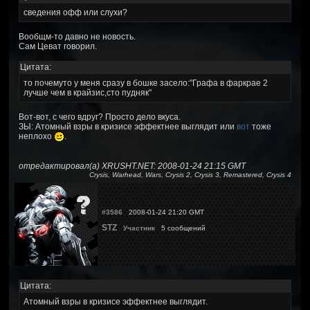
сведения офф или слухи?
Вообщм-то давно не новость.
Сам Цеват говорил.
Цитата:
то почемуто у меня сразу в бошке засело:"Графа в фаркрае 2
лучше чем в крайзис,сто пудняк"
Вот-вот, с чего вдруг? Просто дело вкуса.
ЗЫ: Атомный взры в кризисе эффектнее выглядит или
вот
тоже
неплохо
.
отредактировал(а) XRUSHT.NET: 2008-01-24 21:15 GMT
Crysis, Warhead, Wars, Crysis 2, Crysis 3, Remastered, Crysis 4
#3586
2008-01-24 21:20 GMT
STZ
Участник
5 сообщений
Цитата:
Атомный взры в кризисе эффектнее выглядит.