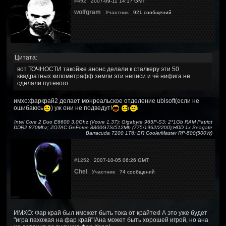
#492
2007-09-11 14:17 GMT
wolfgram
Участник
921 сообщений
Цитата:
вот ТОЧНОСТИ такойже анонс делали к сталкеру эти 50
квадратных километрафф земли эти неписи и чё нифига не
сделали путевого
имхо:фаркрай2 делает монреальское отделение ubisoft(если не
ошибаюсь
) уж они не подведут!
Intel Core 2 Duo E6600 3.0Ghz (Vcore 1.37); Gigabyte 965P-S3; 2*1Gb RAM Patriot
DDR2 870Mhz; ZOTAC GeForce 8800GTS/512Mb (775/1962/2200);HDD 1x Seagate
Barracuda 7200 1Тб; БП CoolerMaster RP-500(500W)
#1252
2007-10-05 06:26 GMT
Chel
Участник
74 сообщений
ИМХО: Фар край был иможет быть тока от крайтек! А это уже будет
"игра пахожая на фар край"!Ана может быть хорошей игрой, но ана