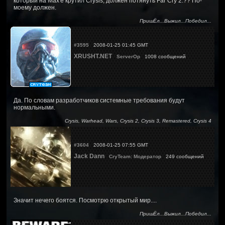
который на Max'е крутил Crysis, должен потянуть Far Cry 2.?? По-
моему должен.
ПришЁл...Выжил...Победил...
#3595
2008-01-25 01:45 GMT
XRUSHT.NET
ServerOp
1008 сообщений
Да. По словам разработчиков системные требования будут
нормальными.
Crysis, Warhead, Wars, Crysis 2, Crysis 3, Remastered, Crysis 4
#3604
2008-01-25 07:55 GMT
Jack Dann
CryTeam: Модератор
249 сообщений
Значит нечего боятся. Посмотрю открытый мир....
ПришЁл...Выжил...Победил...