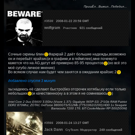
ПришЁл...Выжил...Победил...
#3530
2008-01-22 20:59 GMT
wolfgram
Участник
921 сообщений
Сочные скрины блин
Фаркрай 2 даёт большие надежды,возможно
он и перебьёт крайзис(и в графике,и в геймплее),мне почемуто
кажется что на AG датут ей примерно 85-95 процентов
(но всё это
моё сугубо личное мнение)
Во всяком случае нам будет чем занятся в ожидании крайзис 2
добавлено спустя 3 минут
зы:надеюсь её сделают быстро(без отсрочек хотябы,ну если только
небольших
)и качественно(ну а в этом я не сомневаюсь
)
Intel Core 2 Duo E6600 3.0Ghz (Vcore 1.37); Gigabyte 965P-S3; 2*1Gb RAM Patriot
DDR2 870Mhz; ZOTAC GeForce 8800GTS/512Mb (775/1962/2200);HDD 1x Seagate
Barracuda 7200 1Тб; БП CoolerMaster RP-500(500W)
#3566
2008-01-24 13:27 GMT
Jack Dann
CryTeam: Модератор
249 сообщений