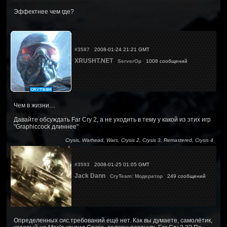
Эффектнее чем где?
#3587
2008-01-24 21:21 GMT
XRUSHT.NET
ServerOp
1008 сообщений
Чем в жизни....
Давайте обсуждать Far Cry 2, а не уходить в тему у какой из этих игр
"Graphiccock длиннее"
Crysis, Warhead, Wars, Crysis 2, Crysis 3, Remastered, Crysis 4
#3593
2008-01-25 01:05 GMT
Jack Dann
CryTeam: Модератор
249 сообщений
Определенных сис.требований ещё нет. Как вы думаете, самолётик,