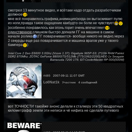
смотрел 13 минутное видео, и всётаки надо отдать разработчикам
должное
мне всё понравилось:графика,анимация(когда он вытаскивает пулю
из ноги,правда такое ощущение какбудто он боли не чувствует
)особенно понравилось как огонь горит очень впечатляет
единственное
,слишком быстро догнали ГГ на машине в самом
начале ролика
(ГГ поварачивается- вообще никого не видно,через
2 секурды еще раз поварачивается и машина врагов уже у твоего
бампера
)
Intel Core 2 Duo E6600 3.0Ghz (Vcore 1.37); Gigabyte 965P-S3; 2*1Gb RAM Patriot
DDR2 870Mhz; ZOTAC GeForce 8800GTS/512Mb (775/1962/2200);HDD 1x Seagate
Barracuda 7200 1Тб; БП CoolerMaster RP-500(500W)
#485
2007-09-11 11:07 GMT
Lo0Nat1k
Участник
4 сообщений
вот ТОЧНОСТИ такойже анонс делали к сталкеру эти 50 квадратных
километрафф земли эти неписи и чё нифига не сделали путевого