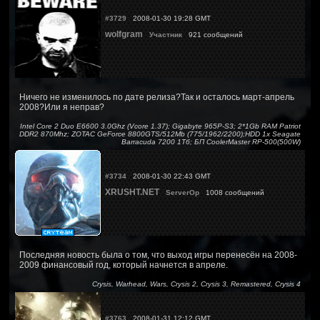
#3729
2008-01-30 19:28 GMT
wolfgram
Участник
921 сообщений
Ничего не изменилось по дате релиза?Так и осталось март-апрель
2008?Или я неправ?
Intel Core 2 Duo E6600 3.0Ghz (Vcore 1.37); Gigabyte 965P-S3; 2*1Gb RAM Patriot
DDR2 870Mhz; ZOTAC GeForce 8800GTS/512Mb (775/1962/2200);HDD 1x Seagate
Barracuda 7200 1Тб; БП CoolerMaster RP-500(500W)
#3734
2008-01-30 22:43 GMT
XRUSHT.NET
ServerOp
1008 сообщений
Последняя новость была о том, что выход игры перенесён на 2008-
2009 финансовый год, который начнется в апреле.
Crysis, Warhead, Wars, Crysis 2, Crysis 3, Remastered, Crysis 4
#3763
2008-01-31 12:12 GMT