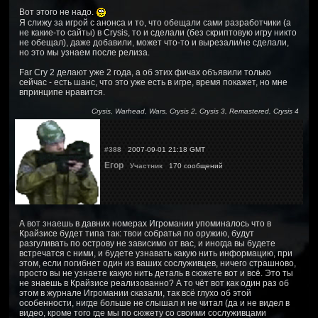
Вот этого не надо.
Я слижу за игрой с анонса и то, что обещали сами разработчики (а
не какие-то сайты) в Crysis, то и сделали (без скриптовую игру никто
не обещал), даже добавили, может что-то и вырезали/не сделали,
но это мы узнаем после релиза.
Far Cry 2 делают уже 2 года, а об этих фичах объявили только
сейчас - есть шанс, что это уже есть в игре, время покажет, но мне
впринципе нравится.
Crysis, Warhead, Wars, Crysis 2, Crysis 3, Remastered, Crysis 4
#388
2007-09-01 21:18 GMT
Егор
Участник
170 сообщений
А вот знаешь в давних номерах Игромании упоминалось что в
Крайзисе будет типа так: твои собратья по оружию, будут
разгуливать по острову не зависимо от вас, и иногда вы будете
встречатся с ними, и будете узнавать какую нить информацию, при
этом, если погибнет один из ваших сослуживцев, ничего страшново,
просто вы не узнаете какую нить деталь в сюжете вот и всё. Это ты
не знаешь в Крайзисе реализованно? А то чёт вот как один раз об
этом в журнале Игромании сказали, так всё глухо об этой
особенности, нигде больше не слышал и не читал (да и не видел в
видео, кроме того где мы по сюжету со своими сослуживцами