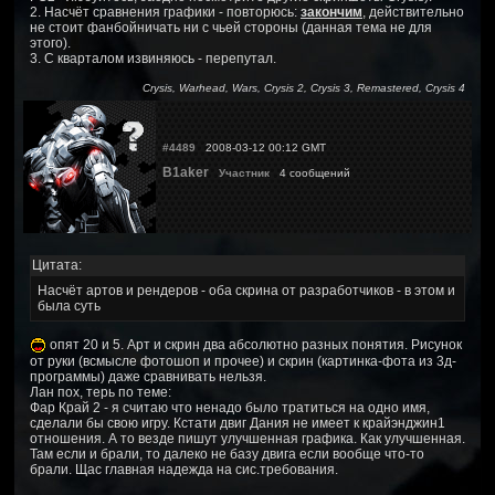
2. Насчёт сравнения графики - повторюсь:
закончим
, действительно
не стоит фанбойничать ни с чьей стороны (данная тема не для
этого).
3. С кварталом извиняюсь - перепутал.
Crysis, Warhead, Wars, Crysis 2, Crysis 3, Remastered, Crysis 4
#4489
2008-03-12 00:12 GMT
B1aker
Участник
4 сообщений
Цитата:
Насчёт артов и рендеров - оба скрина от разработчиков - в этом и
была суть
опят 20 и 5. Арт и скрин два абсолютно разных понятия. Рисунок
от руки (всмысле фотошоп и прочее) и скрин (картинка-фота из 3д-
программы) даже сравнивать нельзя.
Лан пох, терь по теме:
Фар Край 2 - я считаю что ненадо было тратиться на одно имя,
сделали бы свою игру. Кстати двиг Дания не имеет к крайэнджин1
отношения. А то везде пишут улучшенная графика. Как улучшенная.
Там если и брали, то далеко не базу двига если вообще что-то
брали. Щас главная надежда на сис.требования.