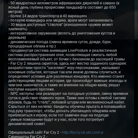
- 50 квадратных километров африканских джунглей и саванн (в
ясный день глубина прорисовки ландшафта составит до 650
метров)
- более 14 видов транспорта в 40 вариациях
- потеряв командира или медика, враги могут запаниковать
- 30 видов доступных "стволов" (изношенное оружие может
заклинить)
- интерактивное окружение (вплоть до уничтожения кустов и
деревьев)
- динамическая погода (смена времени суток, дожди, бури,
процедурные облака и пр.)
- продвинутая система анимации LivePosture и реалистичная
система распространения огня, позволяющая сжигать любой
воспламеняемый объект, от бочки с бензином до засохшей травы
- Far Cry 2 лишена скриптов, здесь нет жестко заданного сценария:
разработчики просто "заселяют" игру персонажами, указывают
основные события, которые так или иначе должны случиться, и
определяют условия для различных концовок. Кто именно станет
действующими лицами истории, где произойдут важные эпизоды и
чем они закончатся, а также их влияние на общую канву, решат
поступки нашего протеже.
- NPC неглупы: они реагируют на погодные условия, смену времени
суток и действия главного героя. Также они готовы к любой тактике
игроков, будь то "стелс", лобовой штурм или молниеносный набег.
Скрыться от них нелегко: бандиты обучены прыгать в попавшийся
под руку транспорт, чтобы догнать убегающего обидчика или
приблизиться к игроку, если тот замечен еще на подходе
- умные помощники будут и у нас, если того потребует
динамический сюжет
Официальный сайт Far Cry 2 -
http://farcry.uk.ubi.com/
Скриншоты Far Cry 2 -