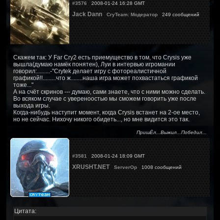
#3576
2008-01-24 16:28 GMT
Jack Dann
CryTeam: Модератор
249 сообщений
Скажем так: У Far Cry2 есть приемущество в том, что Crysis уже
вышла(думаю намёк понятен), Луи в интервью игромании
говорил:.........-"Crytek делает игру с фотореалистичной
графикой!!.........что ж........наша игра может похвастаться графикой
тоже..."
А на счёт скринов --- думаю, сами знаете, что с ними можно сделать.
Во всяком случае с увереноостью мы сможем говорить уже после
выхода игры.
Когда-нибудь наступит момент, когда Crysis встанет на 2-ое место,
но не сейчас. Нихочу никого обидеть..., но мне видится это так.
ПришЁл...Выжил...Победил...
#3581
2008-01-24 18:09 GMT
XRUSHT.NET
ServerOp
1008 сообщений
Цитата: