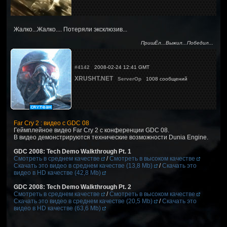
Жалко...Жалко.... Потеряли эксклюзив...
ПришЁл...Выжил...Победил...
#4142
2008-02-24 12:41 GMT
XRUSHT.NET
ServerOp
1008 сообщений
Far Cry 2 : видео с GDC 08
Геймплейное видео Far Cry 2 с конференции GDC 08.
В видео демонстрируются технические возможности Dunia Engine.
GDC 2008: Tech Demo Walkthrough Pt. 1
Смотреть в среднем качестве
/
Смотреть в высоком качестве
Скачать это видео в среднем качестве (13,8 Mb)
/
Скачать это
видео в HD качестве (42,8 Mb)
GDC 2008: Tech Demo Walkthrough Pt. 2
Смотреть в среднем качестве
/
Смотреть в высоком качестве
Скачать это видео в среднем качестве (20,5 Mb)
/
Скачать это
видео в HD качестве (63,6 Mb)