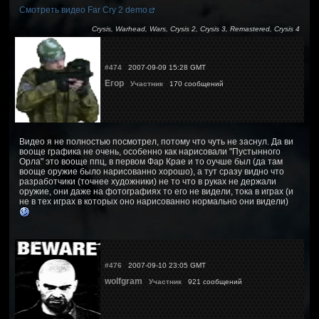
Смотреть видео Far Cry 2 demo
Crysis, Warhead, Wars, Crysis 2, Crysis 3, Remastered, Crysis 4
#474
2007-09-09 15:28 GMT
Егор
Участник
170 сообщений
Видео я не полностью посмотрел, потому что чуть не заснул. Да ви
вооще графика не очень, особенно как нарисовали "Пустынного
Орла" это вооще ппц, в первом Фар Крае и то оучше был (да там
вооще оружие было нарисованно хорошо), а тут сразу видно что
разработчики (точнее художники) не то что в руках не держали
оружие, они даже на фотографиях то его не видели, тока в играх (и
не в тех играх в которых оно нарисованно нормально они видели)
#476
2007-09-10 23:05 GMT
wolfgram
Участник
921 сообщений