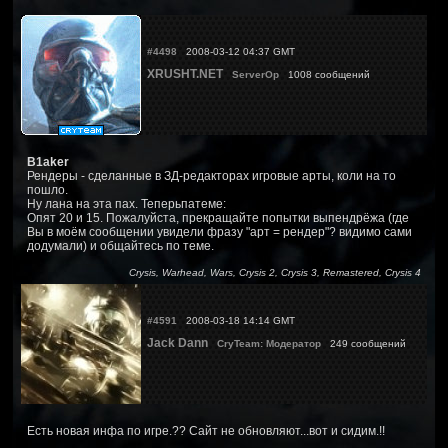
#4498
2008-03-12 04:37 GMT
XRUSHT.NET
ServerOp
1008 сообщений
B1aker
Рендеры - сделанные в ЗД-редакторах игровые арты, коли на то
пошло.
Ну лана на эта пах. Теперьпатеме:
Опят 20 и 15. Пожалуйста, прекращайте попытки выпендрёжа (где
Вы в моём сообщении увидели фразу "арт = рендер"? видимо сами
додумали) и общайтесь по теме.
Crysis, Warhead, Wars, Crysis 2, Crysis 3, Remastered, Crysis 4
#4591
2008-03-18 14:14 GMT
Jack Dann
CryTeam: Модератор
249 сообщений
Есть новая инфа по игре.?? Сайт не обновляют...вот и сидим.!!