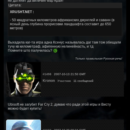
не датянит да виличия Фар Края!
Цитата:
XRUSHT.NET :
- 50 квадратных километров африканских джунглей и саванн (в
ясный день глубина прорисовки ландшафта составит до 650
метров)
Выхадила каг-та игра адна Ксенус называлась даг там тож обещали
тучу кв километраф, афигенную нелинейнасть, и тд
Помните што палучилась?
Только правильная Русская речь!
#1498
2007-10-13 21:50 GMT
Kronon
Участник
11 сообщений
Ubisoft не загубит Far Cry 2, думаю что ради этой игры и Висту
можно будет купить!