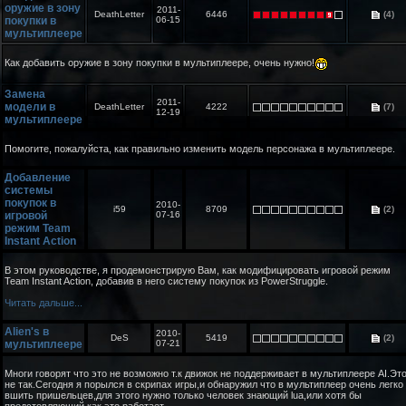
оружие в зону
2011-
DeathLetter
6446
(4)
покупки в
06-15
мультиплеере
Как добавить оружие в зону покупки в мультиплеере, очень нужно!
Замена
2011-
модели в
DeathLetter
4222
(7)
12-19
мультиплеере
Помогите, пожалуйста, как правильно изменить модель персонажа в мультиплеере.
Добавление
системы
покупок в
2010-
i59
8709
(2)
игровой
07-16
режим Team
Instant Action
В этом руководстве, я продемонстрирую Вам, как модифицировать игровой режим
Team Instant Action, добавив в него систему покупок из PowerStruggle.
Читать дальше...
Alien's в
2010-
DeS
5419
(2)
мультиплеере
07-21
Многи говорят что это не возможно т.к движок не поддерживает в мультиплеере AI.Эт
не так.Сегодня я порылся в скрипах игры,и обнаружил что в мультиплеер очень легко
вшить пришельцев,для этого нужно только человек знающий lua,или хотя бы