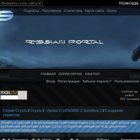
Подписка
Популярное
Статистика
Карта сайта
Поиск
ГЛАВНАЯ
СЕРИЯ CRYSIS
ОФФТОП
Вход
Регистрация
Забыли пароль?
Пользователи
Сейчас на
сайте:
307 человек
Серия Crysis
/
Crysis
/
• Уроки CryENGINE 2 Sandbox 2
/
Создание
скриптов
Узнайте о простом в использовании скриптовом языке Lua, который даёт власть над
различными объектами в мире Crysis, от скриптов поведения AI до различных
статических объектов.
Заголовок
Автор
Рейтинг
Комментар