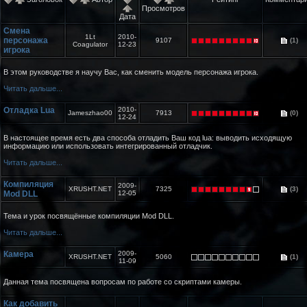
Просмотров
Дата
Смена
1Lt
2010-
персонажа
9107
(1)
Coagulator
12-23
игрока
В этом руководстве я научу Вас, как сменить модель персонажа игрока.
Читать дальше...
Отладка Lua
2010-
Jameszhao00
7913
(0)
12-24
В настоящее время есть два способа отладить Ваш код lua: выводить исходящую
информацию или использовать интегрированный отладчик.
Читать дальше...
Компиляция
2009-
XRUSHT.NET
7325
(3)
Mod DLL
12-05
Тема и урок посвящённые компиляции Mod DLL.
Читать дальше...
Камера
2009-
XRUSHT.NET
5060
(1)
11-09
Данная тема посвящена вопросам по работе со скриптами камеры.
Как добавить