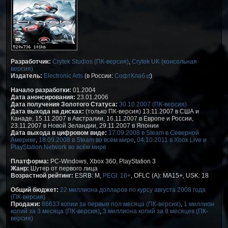
Разработчик:
Crytek Studios (ПК-версия)
,
Crytek UK (консольная
версия)
Издатель:
Electronic Arts
(в России:
СофтКлаб
)
Начало разработки:
01.2004
Дата анонсирования:
23.01.2006
Дата получения Золотого Статуса:
30.10.2007 (ПК-версия)
Дата выхода на дисках:
(только ПК-версия) 13.11.2007 в США и
Канаде, 15.11.2007 в Австралии, 16.11.2007 в Европе и России,
23.11.2007 в Новой Зеландии, 29.11.2007 в Японии
Дата выхода в цифровом виде:
17.09.2008 в Steam в Северной
Америке
,
18.09.2008 в Steam во всём мире
,
04.10.2011 в Xbox Live и
PlayStation Network во всём мире
Платформа:
PC-Windows, Xbox 360, PlayStation 3
Жанр:
Шутер от первого лица
Возрастной рейтинг:
ESRB: M,
PEGI: 16+
, OFLC (A): MA15+, USK: 18
Общий бюджет:
22 миллиона долларов по курсу августа 2008 года
(ПК-версия)
Продажи:
86633 копии за первые пол месяца (ПК-версия)
,
1 миллион
копий за 3 месяца (ПК-версия)
,
3 миллиона копий за 8 месяцев (ПК-
версия)