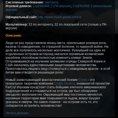
Системные требования:
смотреть
Игровой движок:
CryENGINE 2 (ПК-версия)
,
CryENGINE 3 (консольная
версия)
Официальный сайт:
http://www.crysis-game.com/
Мультиплеер:
32 по интернету, 32 по локальной сети (только у ПК-
версии)
Описание:
Люди не раз представляли конец света, приписывая роковую роль
палача то наводнению, то страшной болезни, то ядерной войне. На
деле все получилось несколько экзотичнее. Рухнувший на один из
отдаленных островов астероид оказался огромным космическим
кораблем, способным полностью изменить климат Земли.
Отправившиеся на изучение аномалии отряды Северной Кореи и
США оказались единственными защитниками человечества.
Приготовьтесь лицом к лицу столкнуться с неведомым врагом - в этой
битве вам отводится решающая роль!
Новый захватывающий фантастический боевик
Crysis
- это
гениальное творение компании
Crytek Studios
, знаменитой проектом
FarCry! Игрокам предстоит стать бойцами элитного американского
подразделения и отправиться на остров, где был обнаружен
звездолет инопланетян. Окружающий мир постоянно меняется,
огромные территории вмиг покрываются льдом, вокруг бушуют
ураганы и смерчи. Но самое главное - на острове есть те, кто
собирается истребить человечество!
Читать дальше...