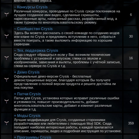
мнение по теме опроса.
~ Конкурсы Crysis
Различные конкурсы, проводимые по Crysis среди поклонников на
6
лучшее созданное ими видео, сделанные скриншоты,
нарисованные арты, написанный рассказ, разработанный мод, а
также турниры по многопользовательскому режиму.
~ Сообщество Crysis
Здесь Вы можете рассказать о своей команде по созданию модов
30
или клане по Crysis и предложить вступление в него, собраться
вместе поиграть, а также выложить информацию по хорошим
серверам.
~ Тех. поддержка Crysis
Сюда следует обращаться если у Вас возникли технические
16
проблемы с установкой и запуском, глюки со звуком и
изображением, зависания и вылеты, проблемы с учётной записью,
глюки на сервере по Crysis и т.д.
+ Демо Crysis
Официальные демо-версии Crysis - бесплатные
5
демонстрационные версии, благодаря которым Вы получите
представление о полной версии продукта и решите достойна ли
она покупки.
+ Патчи Crysis
Патчи для Crysis, установка которых исправит различные ошибки
6
и уязвимости, повысит производительность, добавит
многопользовательские карты, добавит и изменит различные
функции и т.д.
+ Моды Crysis
Лучшие модификации для Crysis, созданные сторонними
359
разработчиками или любителями с помощью Mod SDK. Сюда
попадают наиболее интересные работы, к каждой прилагается
описание, скриншоты, видео и подробная инструкция по установке.
+ Программы Crysis