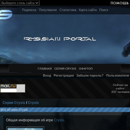
Подписка
Популярное
Статистика
Карта сайта
Поиск
ГЛАВНАЯ
СЕРИЯ CRYSIS
ОФФТОП
Вход
Регистрация
Забыли пароль?
Пользователи
Сейчас на
сайте:
237 человек
Серия Crysis
/
Crysis
Всё об игре Crysis.
Общая информация об игре
Crysis
.