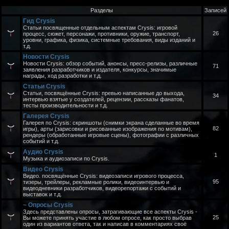
Разделы
Записей
Гид Crysis
Статьи посвященные отдельным аспектам Crysis: игровой
26
процесс, сюжет, персонажи, противники, оружие, транспорт,
уровни, графика, физика, системные требования, виды изданий и
т.д.
Новости Crysis
Новости Crysis: обзор событий, анонсы, пресс-релизы, различные
71
заявления разработчиков и издателя, конкурсы, значимые
награды, ход разработки и т.д.
Статьи Crysis
Статьи, посвящённые Crysis: превью написанные до выхода,
34
интервью взятые у создателей, рецензии, рассказы фанатов,
тесты производительности и т.д.
Галерея Crysis
Галерея по Crysis: скриншоты (снимки экрана сделанные во время
82
игры), арты (зарисовки и рисованные изображения по мотивам),
рендеры (обработанные игровые сцены), фотографии с различных
событий и т.д.
Аудио Crysis
1
Музыка и аудиозаписи по Crysis.
Видео Crysis
Видео. посвящённые Crysis: видеозаписи игрового процесса,
95
тизеры, трейлеры, рекламные ролики, видеоинтервью и
видеодневники разработчиков, видеорепортажи с событий и
выставок и т.д.
~ Опросы Crysis
Здесь представлены опросы, затрагивающие все аспекты Crysis -
25
Вы можете принять участие в любом опросе, как просто выбрав
один из вариантов ответа, так и написав в комментариях своё