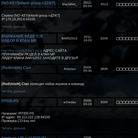
[NO-KEY]infantl-group.ru[24/7]
2012-
BlackBird_
3513
03-04
Сервер [NO-KEY]infantl-group.ru[24/7]
IP:178.19.255.6:64100
Читать дальше...
ВНИМАНИЕ ВЕДЁТСЯ
2011-
BARS2012
3206
НАБОР В КЛАН MP
10-03
http://mp-crysis2.my1.ru/
АДРЕС САЙТА
ПРИНИМАЕМ ЛЮДЕЙ В КЛАН MP
ЛИДЕР КЛАНА BARS2012 ЗАХОДИТЕ В ДРУЗЬЯ
[RedUnioN] Clan
2009-
Antonov
3606
05-30
.
[RedUnioN] Clan
проводит набор игроков в команду.
Читать дальше...
PITER-PS
2009-
acheslav
3088
04-10
Название: PITER-PS
IP-адрес: 89.113.222.128:64100
Проверка CD-key нет
Читать дальше...
2009-