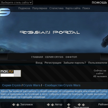
Подписка
Популярное
Статистика
Карта сайта
Поиск
ГЛАВНАЯ
СЕРИЯ CRYSIS
ОФФТОП
Вход
Регистрация
Забыли пароль?
Пользователи
Сейчас на
сайте:
45 человек
Серия Crysis
/
Crysis Wars
/
~ Сообщество Crysis Wars
Здесь Вы можете рассказать о своей команде по созданию модов или клане по Crysis
Wars и предложить вступление в него, собраться вместе поиграть, а также выложить
информацию по хорошим серверам.
Заголовок
Автор
Рейтинг
Просмотров