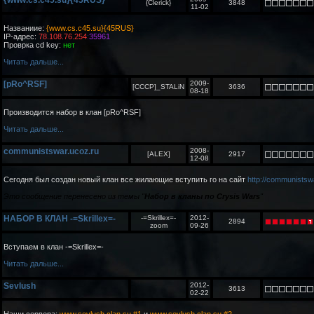
{www.cs.c45.su}{45RUS}
{Clerick}
3848
11-02
Названиие:
{www.cs.c45.su}{45RUS}
IP-адрес:
78.108.76.254
:
35961
Проврка cd key:
нет
Читать дальше...
[pRo^RSF]
2009-
[CCCP]_STALiN
3636
08-18
Производится набор в клан [pRo^RSF]
Читать дальше...
communistswar.ucoz.ru
2008-
[ALEX]
2917
12-08
Сегодня был создан новый клан все жилающие вступить го на сайт
http://communistsw
Это сообщение перенесено из темы "
Набор в кланы по Crysis Wars
"
НАБОР В КЛАН -=Skrillex=-
-=Skrillex=-
2012-
2894
zoom
09-26
Вступаем в клан -=Skrillex=-
Читать дальше...
Sevlush
2012-
3613
02-22