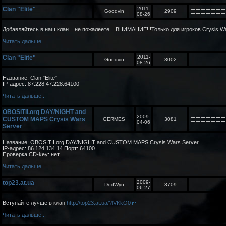
Clan "Elite"
2011-
Goodvin
2909
08-26
Добавляйтесь в наш клан ...не пожалеете....ВНИМАНИЕ!!!Только для игроков Crysis W
Читать дальше...
Clan "Elite"
2011-
Goodvin
3002
08-26
Название: Clan "Elite"
IP-адрес: 87.228.47.228:64100
Читать дальше...
OBOSITII.org DAY/NIGHT and
2009-
CUSTOM MAPS Crysis Wars
GERMES
3081
04-06
Server
Название: OBOSITII.org DAY/NIGHT and CUSTOM MAPS Crysis Wars Server
IP-адрес: 86.124.134.14 Порт: 64100
Проверка CD-key: нет
Читать дальше...
top23.at.ua
2009-
DodWyn
3709
06-27
Вступайте лучше в клан
http://top23.at.ua/?lVKkO0
Читать дальше...