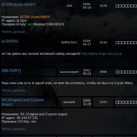
BCEM )I(ona HAX!!!
2009-
Skif
3126
08-18
Названиие:
BCEM )I(ona HAX!!!
IP-адрес: ip Dyn.
Проврка cd key:
нет
Modded SSM AEGIS
Читать дальше...
[a-DOGS]
2009-
SHPILIVILI
3134
04-17
не так давно мы начали активный набор,заходите!
http://alpha-dogs.clan.su/
Это сообщение перенесено из темы "
Набор в кланы по Crysis Wars
"
[MILITARY]
2011-
sauronexpert
2966
09-23
Наш клан уже есть в одной игре, но мне бы хотелось, чтобы он был и в Crysis Wars.
Читать дальше...
SX (Original and Custom
2009-
SamatiX
3163
maps)
11-28
Названиие: SX (Original and Custom maps)
IP-адрес: 85.234.97.231
Проверка CD-Key: нет
Читать дальше...