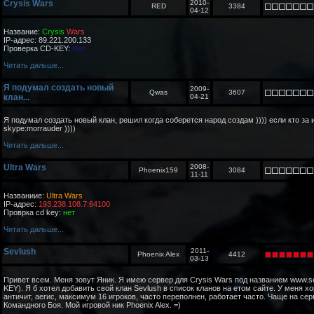
Crysis Wars
2010-
RED
3384
04-12
Название:
Crysis
Wars
IP-адрес: 89.221.200.133
Проверка CD-KEY:
Нет
Читать дальше...
Я подумал создать новый
2009-
Qwas
3607
клан...
04-21
Я подумал создать новый клан, решил когда соберется народ создам )))) если кто за 
skype:morrauder ))))
Читать дальше...
Ultra Wars
2008-
Phoenix159
3084
11-11
Названиие:
Ultra Wars
IP-адрес:
193.238.108.7:64100
Проврка cd key:
нет
Читать дальше...
Sevlush
2011-
Phoenix Alex
4412
03-13
Привет всем. Меня зовут Яник. Я имею сервер для Crysis Wars под названием www.s
KEY). Я б хотел добавить свой клан Sevlush в список кланов на етом сайте. У меня х
античит, аегис, максимум 16 игроков, часто переполнен, работает часто. Чаще на се
Командного Боя. Мой игровой ник Phoenix Alex. =)