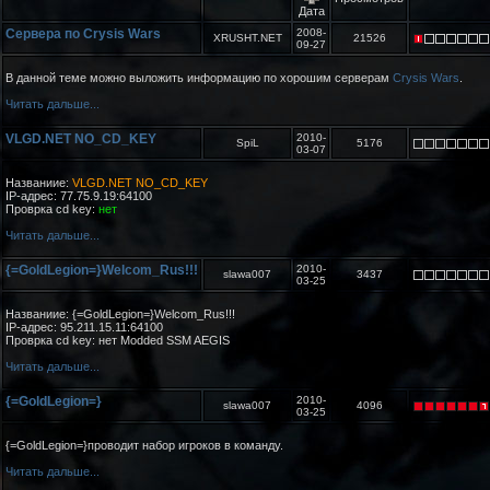
Дата
Сервера по Crysis Wars
2008-
XRUSHT.NET
21526
09-27
В данной теме можно выложить информацию по хорошим серверам
Crysis Wars
.
Читать дальше...
VLGD.NET NO_CD_KEY
2010-
SpiL
5176
03-07
Названиие:
VLGD.NET NO_CD_KEY
IP-адрес: 77.75.9.19:64100
Проврка cd key:
нет
Читать дальше...
{=GoldLegion=}Welcom_Rus!!!
2010-
slawa007
3437
03-25
Названиие: {=GoldLegion=}Welcom_Rus!!!
IP-адрес: 95.211.15.11:64100
Проврка cd key: нет Modded SSM AEGIS
Читать дальше...
{=GoldLegion=}
2010-
slawa007
4096
03-25
{=GoldLegion=}проводит набор игроков в команду.
Читать дальше...