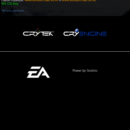
Наши сервера:
www.sevlush.clan.su #1
и
www.sevlush.clan.su #2
NO CD-Key
Читать дальше...
Power by
Seditio