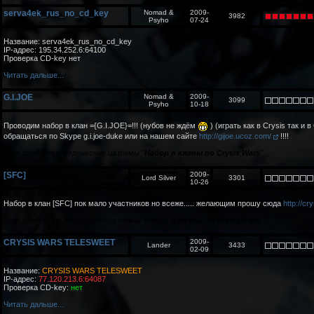
serva4ek_rus_no_cd_key
Nomad &
2009-
3982
Psyho
07-24
Название: serva4ek_rus_no_cd_key
IP-адрес: 195.34.252.6:64100
Проверка CD-key нет
Читать дальше...
G.I.JOE
Nomad &
2009-
3099
Psyho
10-18
Проводим набор в клан ={G.I.JOE}=!!! (нубов не ждём
) (играть как в Crysis так и
обращаться по Skype g.i.joe-duke или на нашем сайте
http://gijoe.ucoz.com/
!!!!
Это сообщение перенесено из темы "
Набор в кланы по Crysis Wars
"
[SFC]
2009-
Lord Silver
3301
10-26
Набор в клан [SFC] пок мало участников но всеже..... желающим прошу сюда
http://cr
Это сообщение перенесено из темы "
Набор в кланы по Crysis Wars
"
CRYSIS WARS TELESWEET
2009-
Lander
3433
02-09
Название:
CRYSIS WARS TELESWEET
IP-адрес:
77.120.213.6:64087
Проверка CD-key:
нет
Читать дальше...