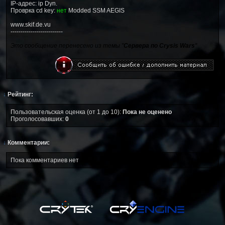
IP-адрес: ip Dyn.
Проврка cd key:
нет
Modded SSM AEGIS
www.skif.de.vu
--------------------------
Это сообщение перенесено из темы "
Сервера по Crysis Wars
"
↓
Рейтинг:
Пользовательская оценка (от 1 до 10):
Пока не оценено
Проголосовавших:
0
↓
Комментарии:
Пока комментариев нет