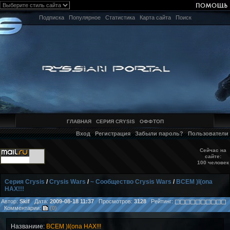
Подписка
Популярное
Статистика
Карта сайта
Поиск
ГЛАВНАЯ
СЕРИЯ CRYSIS
ОФФТОП
Вход
Регистрация
Забыли пароль?
Пользователи
Сейчас на
сайте:
100 человек
Серия Crysis
/
Crysis Wars
/
~ Сообщество Crysis Wars
/
BCEM )I(ona
HAX!!!
Автор:
Skif
Дата:
2009-08-18 11:37
Просмотров:
3128
Рейтинг:
Комментарии:
(0)
Названиие:
BCEM )I(ona HAX!!!