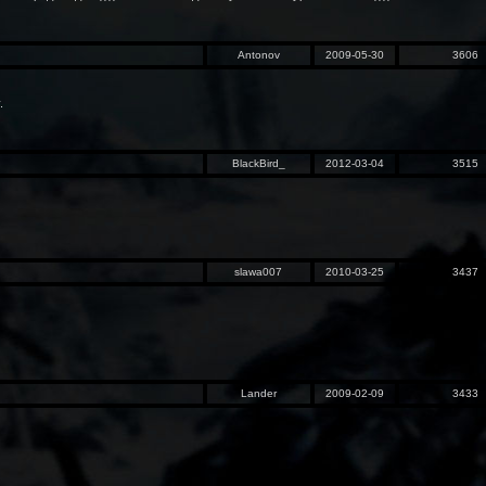
Antonov
2009-05-30
3606
.
BlackBird_
2012-03-04
3515
slawa007
2010-03-25
3437
Lander
2009-02-09
3433