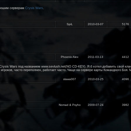
орошим серверам
Crysis Wars
.
SpiL
2010-03-07
5176
Phoenix Alex
2011-03-13
4412
rysis Wars под названием www.sevlush.net(NO CD-KEY). Я б хотел добавить свой клан 
игроков, часто переполнен, работает часто. Чаще на сервере карты Командного Боя. Мо
slawa007
2010-03-25
4096
Nomad & Psyho
2009-07-24
3982