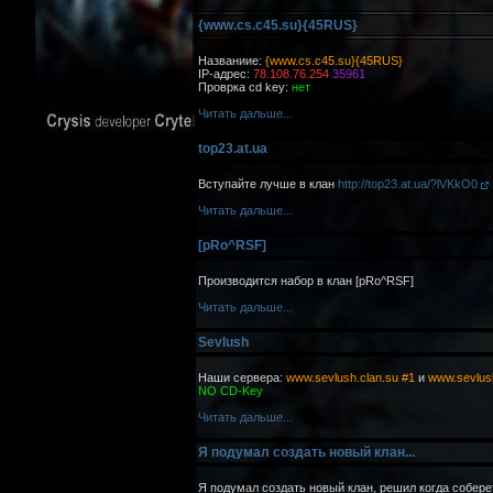
{www.cs.c45.su}{45RUS}
Названиие:
{www.cs.c45.su}{45RUS}
IP-адрес:
78.108.76.254
:
35961
Проврка cd key:
нет
Читать дальше...
top23.at.ua
Вступайте лучше в клан
http://top23.at.ua/?lVKkO0
Читать дальше...
[pRo^RSF]
Производится набор в клан [pRo^RSF]
Читать дальше...
Sevlush
Наши сервера:
www.sevlush.clan.su #1
и
www.sevlush
NO CD-Key
Читать дальше...
Я подумал создать новый клан...
Я подумал создать новый клан, решил когда соберетс