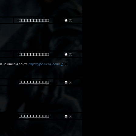
(0)
(0)
или на нашем сайте
http://gijoe.ucoz.com/
!!!!
(0)
(0)