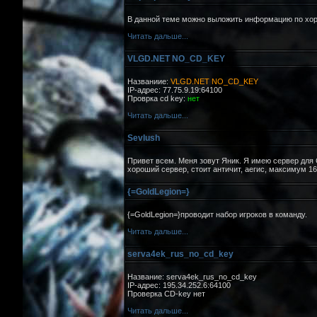
В данной теме можно выложить информацию по х
Читать дальше...
VLGD.NET NO_CD_KEY
Названиие:
VLGD.NET NO_CD_KEY
IP-адрес: 77.75.9.19:64100
Проврка cd key:
нет
Читать дальше...
Sevlush
Привет всем. Меня зовут Яник. Я имею сервер для C
хороший сервер, стоит античит, аегис, максимум 16 
{=GoldLegion=}
{=GoldLegion=}проводит набор игроков в команду.
Читать дальше...
serva4ek_rus_no_cd_key
Название: serva4ek_rus_no_cd_key
IP-адрес: 195.34.252.6:64100
Проверка CD-key нет
Читать дальше...