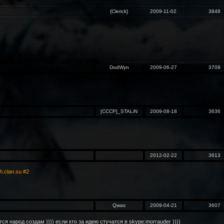
{Clerick}
2009-11-02
3848
DodWyn
2009-06-27
3709
[CCCP]_STALiN
2009-08-18
3636
2012-02-22
3613
.clan.su #2
Qwas
2009-04-21
3607
я народ создам )))) если кто за идею стучатся в skype:morrauder ))))