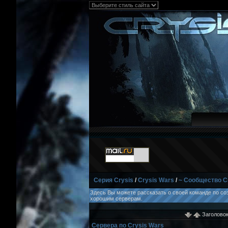
Серия Crysis
/
Crysis Wars
/
~ Сообщество C
Здесь Вы можете рассказать о своей команде по соз
хорошим серверам.
Заголово
Сервера по Crysis Wars