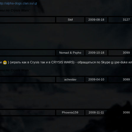
ttp://alpha-dogs.clan.su/
ны по Crysis Wars
"
Skif
2009-08-18
3127
Nomad & Psyho
2009-10-18
3099
ём
) (играть как в Crysis так и в CRYSIS WARS) - обращаться по Skype g.i.joe-duke 
ны по Crysis Wars
"
acheslav
2009-04-10
3089
Phoenix159
2008-11-11
3086