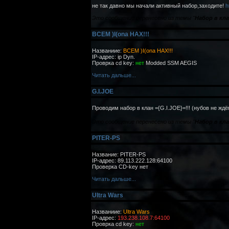
не так давно мы начали активный набор,заходите!
h
Это сообщение перенесено из темы "
Набор в кла
BCEM )I(ona HAX!!!
Названиие:
BCEM )I(ona HAX!!!
IP-адрес: ip Dyn.
Проврка cd key:
нет
Modded SSM AEGIS
Читать дальше...
G.I.JOE
Проводим набор в клан ={G.I.JOE}=!!! (нубов не жд
Это сообщение перенесено из темы "
Набор в кла
PITER-PS
Название: PITER-PS
IP-адрес: 89.113.222.128:64100
Проверка CD-key нет
Читать дальше...
Ultra Wars
Названиие:
Ultra Wars
IP-адрес:
193.238.108.7:64100
Проврка cd key:
нет