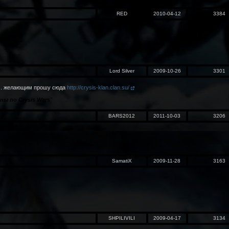
RED
2010-04-12
3384
Lord Silver
2009-10-26
3301
.... желающим прошу сюда
http://crysis-klan.clan.su/
ны по Crysis Wars
"
BARS2012
2011-10-03
3206
SamatiX
2009-11-28
3163
SHPILIVILI
2009-04-17
3134