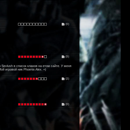
(0)
(5)
Sevlush в список кланов на етом сайте. У меня
й игровой ник Phoenix Alex. =)
(2)
(0)