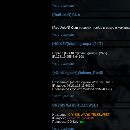
Читать дальше...
[RedUnioN] Clan
.
[RedUnioN] Clan
проводит набор игроков в команду
Читать дальше...
[NO-KEY]infantl-group.ru[24/7]
Сервер [NO-KEY]infantl-group.ru[24/7]
IP:178.19.255.6:64100
Читать дальше...
{=GoldLegion=}Welcom_Rus!!!
Названиие: {=GoldLegion=}Welcom_Rus!!!
IP-адрес: 95.211.15.11:64100
Проврка cd key: нет Modded SSM AEGIS
Читать дальше...
CRYSIS WARS TELESWEET
Название:
CRYSIS WARS TELESWEET
IP-адрес:
77.120.213.6:64087
Проверка CD-key:
нет
Читать дальше...