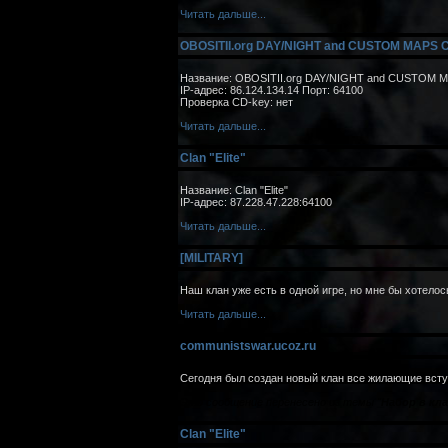
Читать дальше...
OBOSITII.org DAY/NIGHT and CUSTOM MAPS C
Название: OBOSITII.org DAY/NIGHT and CUSTOM MA
IP-адрес: 86.124.134.14 Порт: 64100
Проверка CD-key: нет
Читать дальше...
Clan "Elite"
Название: Clan "Elite"
IP-адрес: 87.228.47.228:64100
Читать дальше...
[MILITARY]
Наш клан уже есть в одной игре, но мне бы хотелось
Читать дальше...
communistswar.ucoz.ru
Сегодня был создан новый клан все жилающие всту
Это сообщение перенесено из темы "
Набор в кла
Clan "Elite"