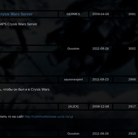
rysis Wars Server
GERMES
2009-04-06
3081
PS Crysis Wars Server
Goodvin
2011-08-26
3002
sauronexpert
2011-09-23
2966
, чтобы он был и в Crysis Wars.
[ALEX]
2008-12-08
2917
пить го на сайт
http://communistswar.ucoz.ru/
ны по Crysis Wars
"
Goodvin
2011-08-26
2910