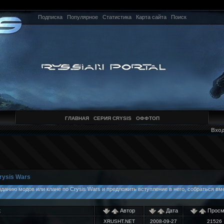
Подписка
Популярное
Статистика
Карта сайта
Поиск
ГЛАВНАЯ
СЕРИЯ CRYSIS
ОФФТОП
Вхо
rysis Wars
данию модов или клане по Crysis Wars и предложить вступление в него, собраться в
к
Автор
Дата
Просм
XRUSHT.NET
2008-09-27
21526