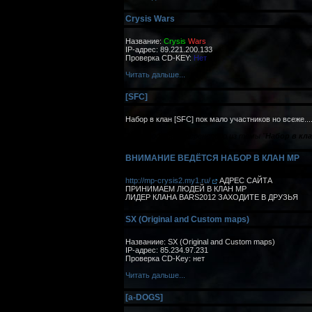
Crysis Wars
Название:
Crysis
Wars
IP-адрес: 89.221.200.133
Проверка CD-KEY:
Нет
Читать дальше...
[SFC]
Набор в клан [SFC] пок мало участников но всеже.
Это сообщение перенесено из темы "
Набор в кла
ВНИМАНИЕ ВЕДЁТСЯ НАБОР В КЛАН MP
http://mp-crysis2.my1.ru/
АДРЕС САЙТА
ПРИНИМАЕМ ЛЮДЕЙ В КЛАН MP
ЛИДЕР КЛАНА BARS2012 ЗАХОДИТЕ В ДРУЗЬЯ
SX (Original and Custom maps)
Названиие: SX (Original and Custom maps)
IP-адрес: 85.234.97.231
Проверка CD-Key: нет
Читать дальше...
[a-DOGS]