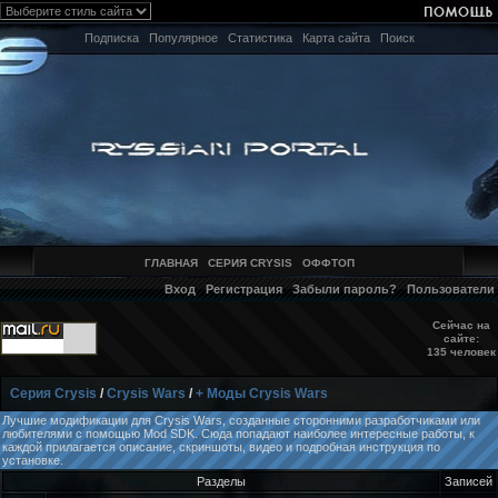
Подписка
Популярное
Статистика
Карта сайта
Поиск
ГЛАВНАЯ
СЕРИЯ CRYSIS
ОФФТОП
Вход
Регистрация
Забыли пароль?
Пользователи
Сейчас на
сайте:
135 человек
Серия Crysis
/
Crysis Wars
/
+ Моды Crysis Wars
Лучшие модификации для Crysis Wars, созданные сторонними разработчиками или
любителями с помощью Mod SDK. Сюда попадают наиболее интересные работы, к
каждой прилагается описание, скриншоты, видео и подробная инструкция по
установке.
Разделы
Записей