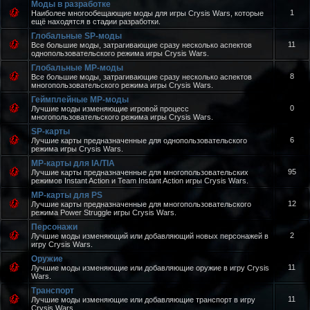
Моды в разработке
1
Наиболее многообещающие моды для игры Crysis Wars, которые
ещё находятся в стадии разработки.
Глобальные SP-моды
11
Все большие моды, затрагивающие сразу несколько аспектов
однопользовательского режима игры Crysis Wars.
Глобальные MP-моды
8
Все большие моды, затрагивающие сразу несколько аспектов
многопользовательского режима игры Crysis Wars.
Геймплейные MP-моды
0
Лучшие моды изменяющие игровой процесс
многопользовательского режима игры Crysis Wars.
SP-карты
6
Лучшие карты предназначенные для однопользовательского
режима игры Crysis Wars.
MP-карты для IA/TIA
95
Лучшие карты предназначенные для многопользовательских
режимов Instant Action и Team Instant Action игры Crysis Wars.
MP-карты для PS
12
Лучшие карты предназначенные для многопользовательского
режима Power Struggle игры Crysis Wars.
Персонажи
2
Лучшие моды изменяющий или добавляющий новых персонажей в
игру Crysis Wars.
Оружие
11
Лучшие моды изменяющие или добавляющие оружие в игру Crysis
Wars.
Транспорт
11
Лучшие моды изменяющие или добавляющие транспорт в игру
Crysis Wars.