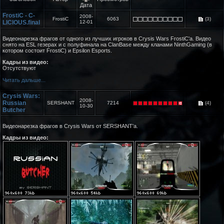
Дата
FrostiC - C-
2008-
FrostiC
6063
(3)
LICIOUS.final
12-01
Видеонарезка фрагов от одного из лучших игроков в Crysis Wars FrostiC'а. Видео
снято на ESL гезерах и c полуфинала на ClanBase между кланами NinthGaming (в
котором состоит FrostiC) и Epsilon Esports.
Кадры из видео:
Отсутствуют
Читать дальше...
Crysis Wars:
2008-
Russian
SERSHANT
7214
(4)
10-30
Butcher
Видеонарезка фрагов в Crysis Wars от SERSHANT'а.
Кадры из видео: