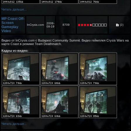
Читать дальше...
MP Coast Off-
Screen
2008-
InCrysis.com
8709
(2)
Gameplay
09-19
Video
Видео от InCrysis.com c Budapest Community Summit. Видео геймплея Crysis Wars на
карте Coast в режиме Team Deathmatch.
Кадры из видео:
Читать дальше...