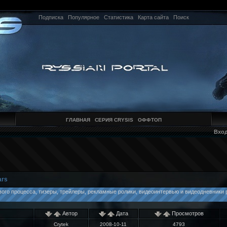
Подписка
Популярное
Статистика
Карта сайта
Поиск
ГЛАВНАЯ
СЕРИЯ CRYSIS
ОФФТОП
Вхо
ars
вого процесса, тизеры, трейлеры, рекламные ролики, видеоинтервью и видеодневники 
Автор
Дата
Просмотров
Crytek
2008-10-11
4793