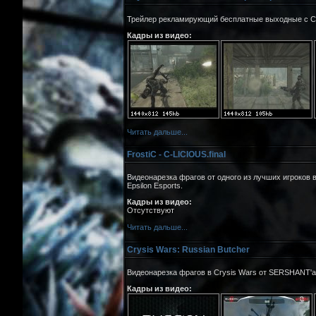
Трейлер рекламирующий бесплатные выходные с Crys
Кадры из видео:
Читать дальше...
FrostiC - C-LICIOUS.final
Видеонарезка фрагов от одного из лучших игроков в
Epsilon Esports.
Кадры из видео:
Отсутствуют
Читать дальше...
Crysis Wars: Russian Butcher
Видеонарезка фрагов в Crysis Wars от SERSHANT'а
Кадры из видео: