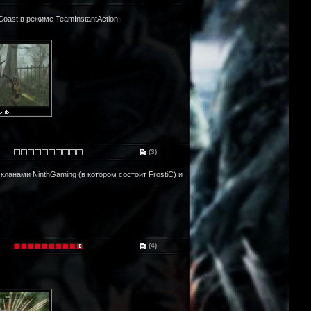
oast в режиме TeamInstantAction.
(3)
кланами NinthGaming (в котором состоит FrostiC) и
(4)