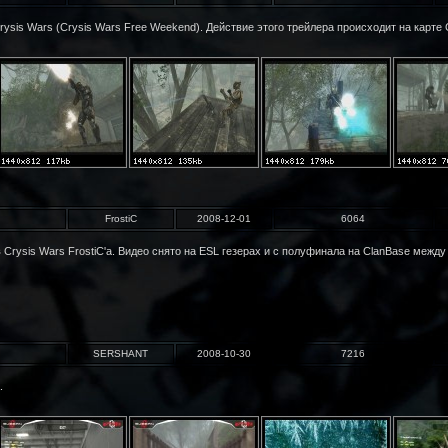
is Wars (Crysis Wars Free Weekend). Действие этого трейлера происходит на карте C
FrostiC
2008-12-01
6064
 Crysis Wars FrostiC'а. Видео снято на ESL гезерах и c полуфинала на ClanBase между 
SERSHANT
2008-10-30
7216
.