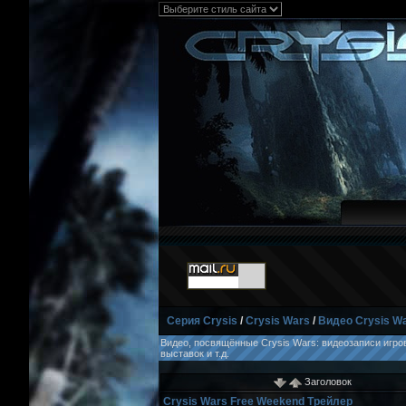
Серия Crysis
/
Crysis Wars
/
Видео Crysis W
Видео, посвящённые Crysis Wars: видеозаписи игро
выставок и т.д.
Заголовок
Crysis Wars Free Weekend Трейлер