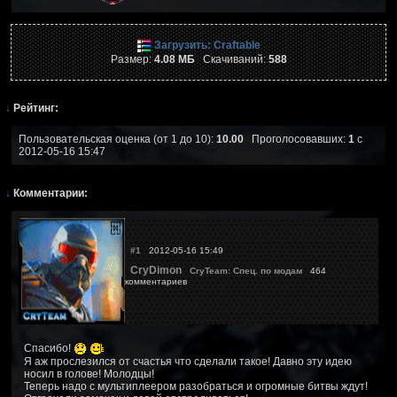
Загрузить: Craftable
Размер:
4.08 МБ
Скачиваний:
588
↓
Рейтинг:
Пользовательская оценка (от 1 до 10):
10.00
Проголосовавших:
1
с
2012-05-16 15:47
↓
Комментарии:
#1
2012-05-16 15:49
CryDimon
CryTeam: Спец. по модам
464
комментариев
Спасибо!
Я аж прослезился от счастья что сделали такое! Давно эту идею
носил в голове! Молодцы!
Теперь надо с мультиплеером разобраться и огромные битвы ждут!