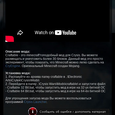
Описание мода:
Craftable - это minecraft'топодобный мод для Crysis. Вы можете
размещать и уничтожить более 30 блоков. Данный мод это просто
эксперимент, чтобы показать, что Minecraft можно легко сделать на
CryEngine
. Оригинальный Minecraft создан Mojang.
Установка мода:
1. Распакуйте из архива папку craftable в ..\Electronic
Arts\Crytek\Crysis\Mods\
2. Перейдите в папку ..\Crysis Wars\Mods\craftable\ и запустите файл:
- Craftable 32 Bit.bat, чтобы запустить мод в игре на 32-ух битной ОС
- Craftable 64 Bit.bat, чтобы запустить мод в игре на 64-ёх битной ОС
Для упрощения запуска мода Вы можете воспользоваться
программой
Crysis Launcher
.