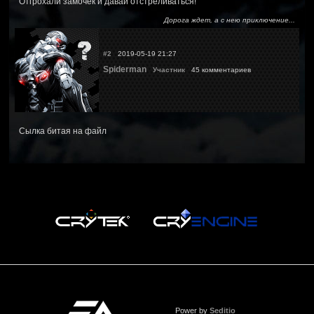
Отгрохали замочек и давай отстреливаться!
Дорога ждет, а с нею приключение...
#2
2019-05-19 21:27
Spiderman
Участник
45 комментариев
Сылка битая на файл
Power by
Seditio