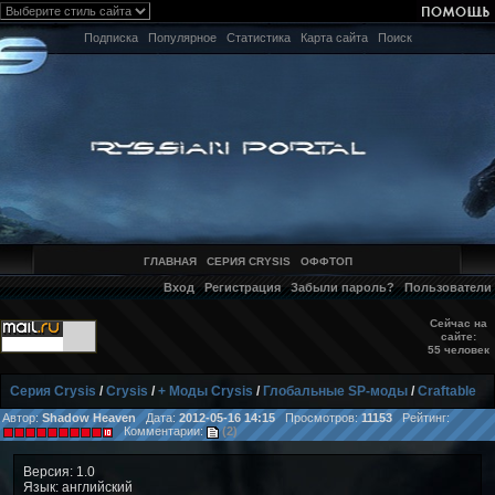
Подписка
Популярное
Статистика
Карта сайта
Поиск
ГЛАВНАЯ
СЕРИЯ CRYSIS
ОФФТОП
Вход
Регистрация
Забыли пароль?
Пользователи
Сейчас на
сайте:
55 человек
Серия Crysis
/
Crysis
/
+ Моды Crysis
/
Глобальные SP-моды
/
Craftable
Автор:
Shadow Heaven
Дата:
2012-05-16 14:15
Просмотров:
11153
Рейтинг:
Комментарии:
(2)
Версия: 1.0
Язык: английский