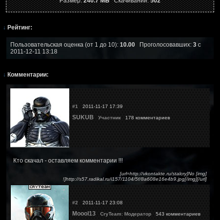
Размер:
240.7 МБ
Скачиваний:
502
↓
Рейтинг:
Пользовательская оценка (от 1 до 10):
10.00
Проголосовавших:
3
с
2011-12-11 13:18
↓
Комментарии:
#1
2011-11-17 17:39
SUKUB
Участник
178 комментариев
Кто скачал - оставляем комментарии !!!
[url=http://vkontakte.ru/stalcry]No [img]
!]http://s57.radikal.ru/i157/1104/5f/8a608e16e4b9.jpg[/img][/url]
#2
2011-11-17 23:08
Moool13
CryTeam: Модератор
543 комментариев