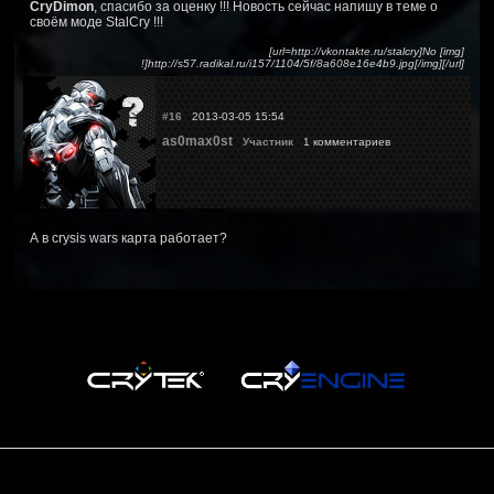
CryDimon
, спасибо за оценку !!! Новость сейчас напишу в теме о
своём моде StalCry !!!
[url=http://vkontakte.ru/stalcry]No [img]
!]http://s57.radikal.ru/i157/1104/5f/8a608e16e4b9.jpg[/img][/url]
#16
2013-03-05 15:54
as0max0st
Участник
1 комментариев
А в crysis wars карта работает?