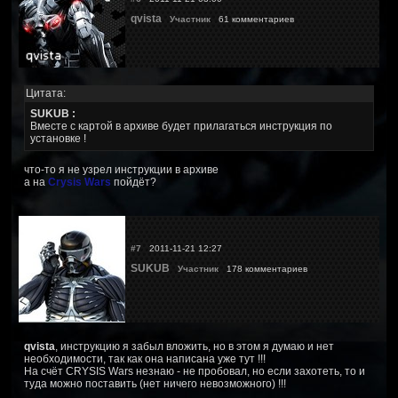
qvista
Участник
61 комментариев
Цитата:
SUKUB :
Вместе с картой в архиве будет прилагаться инструкция по
установке !
что-то я не узрел инструкции в архиве
а на
Crysis Wars
пойдёт?
#7
2011-11-21 12:27
SUKUB
Участник
178 комментариев
qvista
, инструкцию я забыл вложить, но в этом я думаю и нет
необходимости, так как она написана уже тут !!!
На счёт CRYSIS Wars незнаю - не пробовал, но если захотеть, то и
туда можно поставить (нет ничего невозможного) !!!