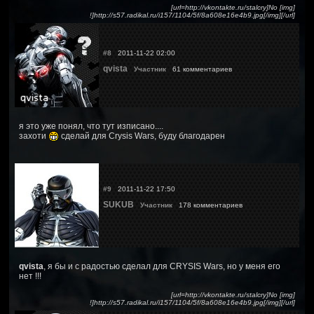
[url=http://vkontakte.ru/stalcry]No [img]
!]http://s57.radikal.ru/i157/1104/5f/8a608e16e4b9.jpg[/img][/url]
#8
2011-11-22 02:00
qvista
Участник
61 комментариев
я это уже понял, что тут изписано....
захоти
сделай для Crysis Wars, буду благодарен
#9
2011-11-22 17:50
SUKUB
Участник
178 комментариев
qvista
, я бы и с радостью сделал для CRYSIS Wars, но у меня его
нет !!!
[url=http://vkontakte.ru/stalcry]No [img]
!]http://s57.radikal.ru/i157/1104/5f/8a608e16e4b9.jpg[/img][/url]