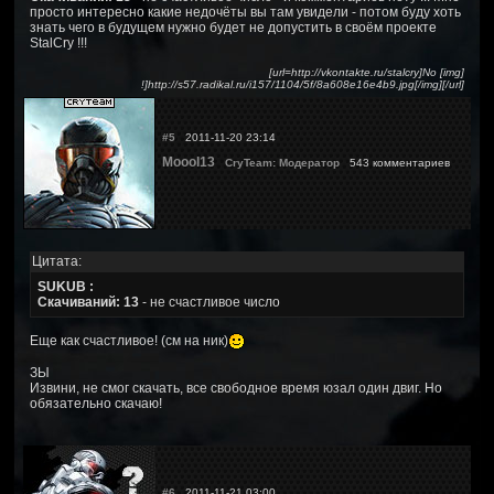
просто интересно какие недочёты вы там увидели - потом буду хоть
знать чего в будущем нужно будет не допустить в своём проекте
StalCry !!!
[url=http://vkontakte.ru/stalcry]No [img]
!]http://s57.radikal.ru/i157/1104/5f/8a608e16e4b9.jpg[/img][/url]
#5
2011-11-20 23:14
Moool13
CryTeam: Модератор
543 комментариев
Цитата:
SUKUB :
Скачиваний: 13
- не счастливое число
Еще как счастливое! (см на ник)
ЗЫ
Извини, не смог скачать, все свободное время юзал один двиг. Но
обязательно скачаю!
#6
2011-11-21 03:00