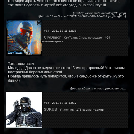
корейцев играть можно !!! Но я никого не ограничиваю - кто хочет,
тот может сделать с картой всё что угодно на свой вкус !!!
[url=http://vkontakte.ru/stalcry]No [img]
!]http://s57.radikal.ru/i157/1104/5f/8a608e16e4b9.jpg[/img][/url]
#14
2011-12-11 12:36
CryDimon
CryTeam: Спец. по модам
464
комментариев
Такс...поставил...
Молодца! Давно не видел таких карт! Бамп прекрасный! Материалы
настроены! Деревья ломаются!
Правда пришлось чуть попарится, чтоб в сандбоксе открыть, ну это
фигня)
Дорога ждет, а с нею приключение...
#15
2011-12-11 13:17
SUKUB
Участник
178 комментариев