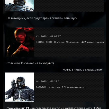
На выходных, если будет время скачаю - отпишусь.
#3
2011-11-18 07:37
sonne_side
CryTeam: Модератор
422 комментариев
Спасибо)Но скачаю на выходных)
Я живу в России и горжусь этим!
#4
2011-11-20 23:01
SUKUB
Участник
178 комментариев
Скачиваний: 13
- не счастливое число - и комментариев нету !!! Мне