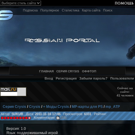
Подписка
Популярное
Статистика
Карта сайта
Поиск
ГЛАВНАЯ
СЕРИЯ CRYSIS
ОФФТОП
Вход
Регистрация
Забыли пароль?
Пользователи
Сейчас на
сайте:
41 человек
Серия Crysis
/
Crysis
/
+ Моды Crysis
/
MP-карты для PS
/
mp_ATP
Автор:
SUKUB
Дата:
2011-11-16 17:46
Просмотров:
6331
Рейтинг:
Комментарии:
(16)
Версия: 1.0
Язык: поддерживаемый игрой