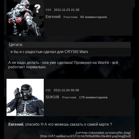
#10
2011-11-23 21:30
Евгений
Участник
60 комментариев
Цитата:
я бы и с радостью сделал для CRYSIS Wars
А не надо делать - она уже сделана! Проверил на Wars'е - всё
работает нормально.
#11
2011-11-24 00:36
SUKUB
Участник
178 комментариев
Евгений
, спасибо !!! А что можешь сказать о самой карте ?
[url=http://vkontakte.ru/stalcry]No [img]
!]http://s57.radikal.ru/i157/1104/5f/8a608e16e4b9.jpg[/img][/url]