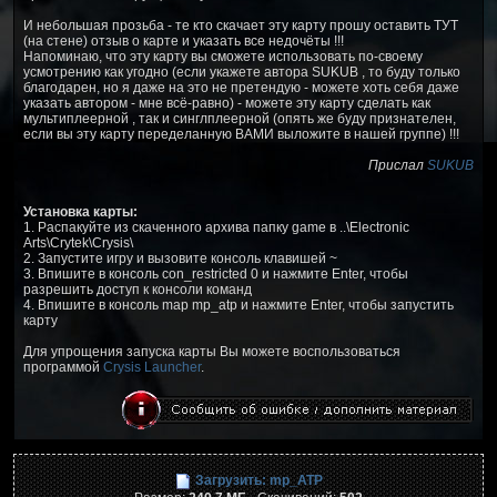
И небольшая прозьба - те кто скачает эту карту прошу оставить ТУТ
(на стене) отзыв о карте и указать все недочёты !!!
Напоминаю, что эту карту вы сможете использовать по-своему
усмотрению как угодно (если укажете автора SUKUB , то буду только
благодарен, но я даже на это не претендую - можете хоть себя даже
указать автором - мне всё-равно) - можете эту карту сделать как
мультиплеерной , так и синглплеерной (опять же буду признателен,
если вы эту карту переделанную ВАМИ выложите в нашей группе) !!!
Прислал
SUKUB
Установка карты:
1. Распакуйте из скаченного архива папку game в ..\Electronic
Arts\Crytek\Crysis\
2. Запустите игру и вызовите консоль клавишей ~
3. Впишите в консоль con_restricted 0 и нажмите Enter, чтобы
разрешить доступ к консоли команд
4. Впишите в консоль map mp_atp и нажмите Enter, чтобы запустить
карту
Для упрощения запуска карты Вы можете воспользоваться
программой
Crysis Launcher
.
Загрузить: mp_ATP