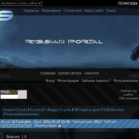
Подписка
Популярное
Статистика
Карта сайта
Поиск
ГЛАВНАЯ
СЕРИЯ CRYSIS
ОФФТОП
Вход
Регистрация
Забыли пароль?
Пользователи
Сейчас на
сайте:
103 человек
Серия Crysis
/
Crysis
/
+ Моды Crysis
/
MP-карты для PS
/
Infection
[Перенаправление]
Автор:
Dj Copniker
Дата:
2011-10-18 21:46
Просмотров:
3617
Рейтинг:
Комментарии:
(0)
Версия: 1.0