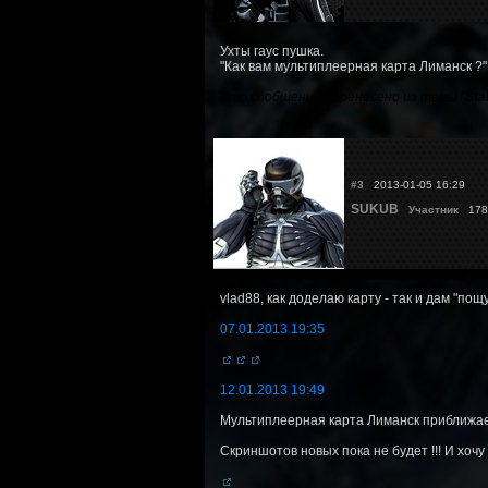
Ухты гаус пушка.
"Как вам мультиплеерная карта Лиманск ?" 
Это сообщение перенесено из темы "
Sta
#3
2013-01-05 16:29
SUKUB
Участник
178 
vlad88, как доделаю карту - так и дам "пощуп
07.01.2013 19:35
12.01.2013 19:49
Мультиплеерная карта Лиманск приближает
Скриншотов новых пока не будет !!! И хочу 