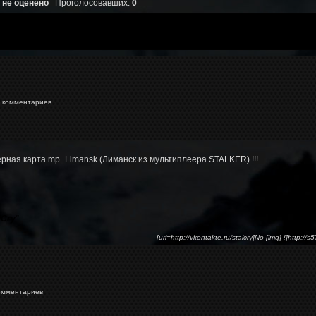
 не оценено
Проголосовавших:
0
комментариев
рная карта mp_Limansk (Лиманск из мультиплеера STALKER) !!!
lCry
"
[url=http://vkontakte.ru/stalcry]No [img] !]http://
омментариев