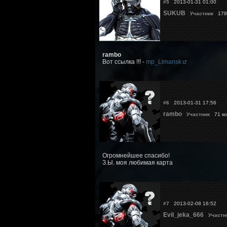
#5
2013-01-31 01:00
SUKUB
Участник
178 
rambo
Вот ссылка !!! -
mp_Limansk
#6
2013-01-31 17:56
rambo
Участник
71 ко
Огромнейшее спасибо!
З.Ы. моя любимая карта
#7
2013-02-08 16:52
Evil_jeka_666
Участн