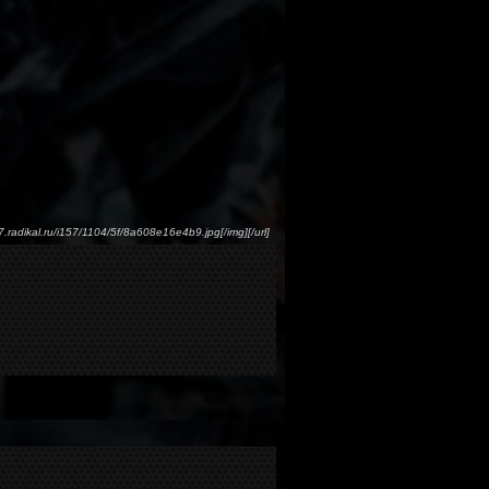
s57.radikal.ru/i157/1104/5f/8a608e16e4b9.jpg[/img][/url]