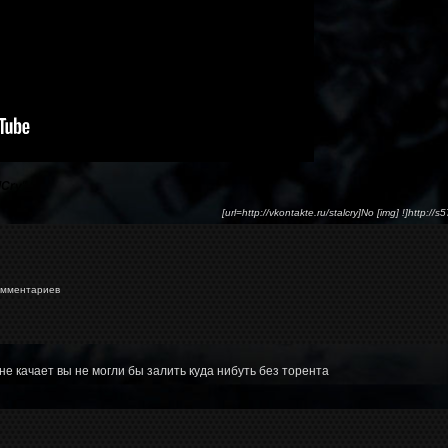
lCry
"
[url=http://vkontakte.ru/stalcry]No [img] !]http://
мментариев
не качает вы не могли бы залить куда нибуть без торента