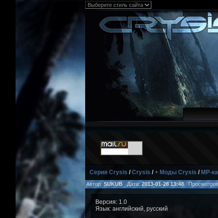
Серия Crysis
/
Crysis
/
+ Моды Crysis
/
MP-ка
Автор:
SUKUB
Дата:
2013-01-28 13:48
Просмотро
Версия: 1.0
Язык: английский, русский