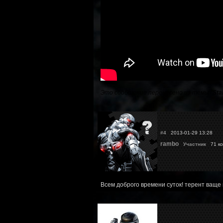
Это сообщение перенесено из темы "
Sta
#4
2013-01-29 13:28
rambo
Участник
71 ко
Всем доброго времени суток! терент ваще 