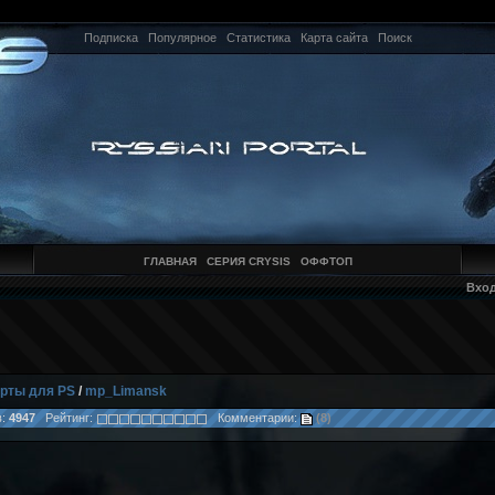
Подписка
Популярное
Статистика
Карта сайта
Поиск
ГЛАВНАЯ
СЕРИЯ CRYSIS
ОФФТОП
Вхо
рты для PS
/
mp_Limansk
в:
4947
Рейтинг:
Комментарии:
(8)