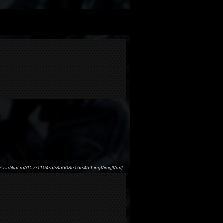
s57.radikal.ru/i157/1104/5f/8a608e16e4b9.jpg[/img][/url]