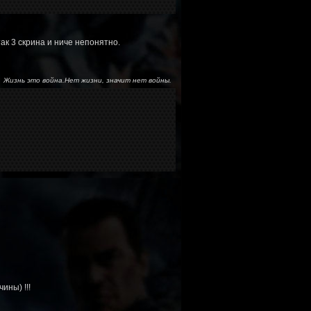
так 3 скрина и ниче непонятно.
Жизнь это война.Нет жизни, значит нет войны.
ины) !!!