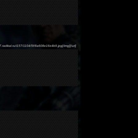
s57.radikal.ru/i157/1104/5f/8a608e16e4b9.jpg[/img][/url]