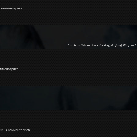
комментариев
[url=http://vkontakte.ru/stalcry]No [img] !]http://
мментариев
ик
4 комментариев