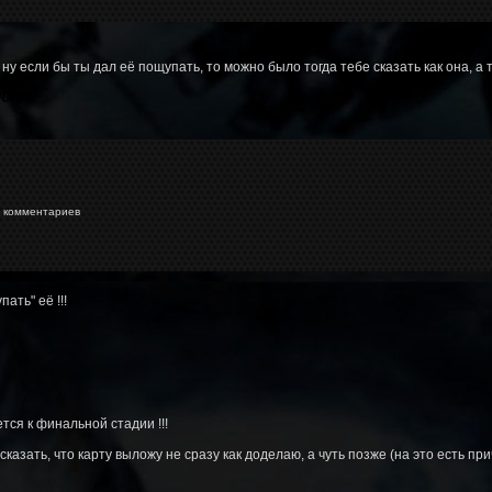
ну если бы ты дал её пощупать, то можно было тогда тебе сказать как она, а 
lCry
"
комментариев
ать" её !!!
ся к финальной стадии !!!
сказать, что карту выложу не сразу как доделаю, а чуть позже (на это есть прич