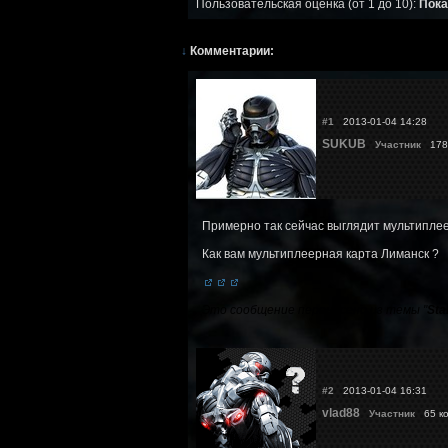
Пользовательская оценка (от 1 до 10):
Пока
↓
Комментарии:
#1
2013-01-04 14:28
SUKUB
Участник
178 
Примерно так сейчас выглядит мультиплее
Как вам мультиплеерная карта Лиманск ?
Это сообщение перенесено из темы "
Sta
#2
2013-01-04 16:31
vlad88
Участник
65 к