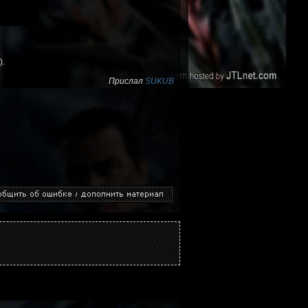
).
Прислал
SUKUB