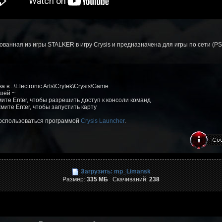
анная из игры STALKER в игру Crysis и предназначена для игры по сети (PS
в ..\Electronic Arts\Crytek\Crysis\Game
ишей ~
жмите Enter, чтобы разрешить доступ к консоли команд
мите Enter, чтобы запустить карту
воспользоваться программой
Crysis Launcher
.
Загрузить: mp_Limansk
Размер:
335 МБ
Скачиваний:
238