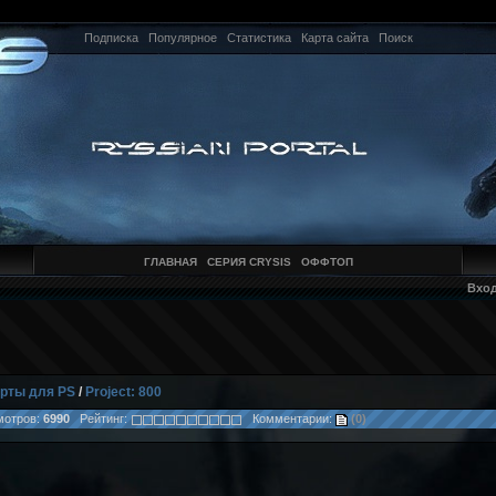
Подписка
Популярное
Статистика
Карта сайта
Поиск
ГЛАВНАЯ
СЕРИЯ CRYSIS
ОФФТОП
Вхо
рты для PS
/
Project: 800
отров:
6990
Рейтинг:
Комментарии:
(0)