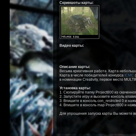
Скриншоты карты:
Видео карты:
Описание карты:
Весьма криативная работа. Карта небольша
Карта в числе победителей конкурса
ICMC
(
в номинации Creativity, первое место MULTIP
Установка карты:
1. Скопируйте папку Project800 из скаченного 
2. Запустите игру и вызовите консоль клав
3. Впишите в консоль con_restricted 0 и на
4. Впишите в консоль map Project800 и нажм
Для упрощения запуска карты Вы можете 