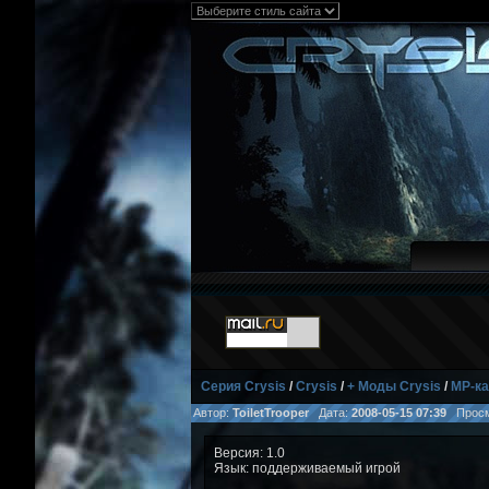
Серия Crysis
/
Crysis
/
+ Моды Crysis
/
MP-ка
Автор:
ToiletTrooper
Дата:
2008-05-15 07:39
Просм
Версия: 1.0
Язык: поддерживаемый игрой