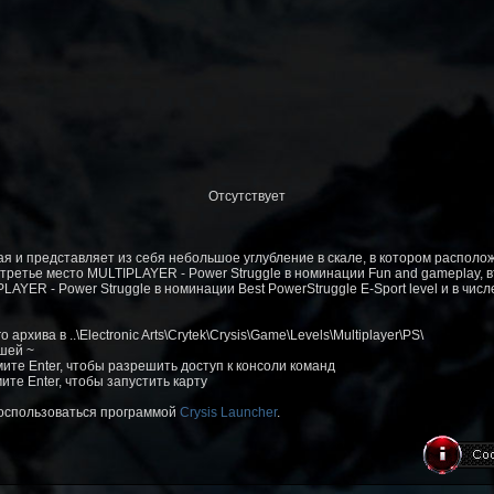
Отсутствует
я и представляет из себя небольшое углубление в скале, в котором располо
третье место MULTIPLAYER - Power Struggle в номинации Fun and gameplay, 
LAYER - Power Struggle в номинации Best PowerStruggle E-Sport level и в числе
архива в ..\Electronic Arts\Crytek\Crysis\Game\Levels\Multiplayer\PS\
ишей ~
жмите Enter, чтобы разрешить доступ к консоли команд
ите Enter, чтобы запустить карту
воспользоваться программой
Crysis Launcher
.