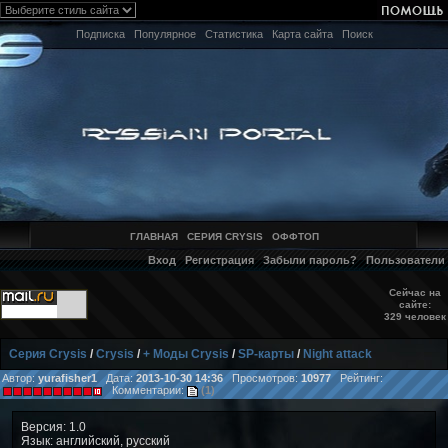
Подписка
Популярное
Статистика
Карта сайта
Поиск
ГЛАВНАЯ
СЕРИЯ CRYSIS
ОФФТОП
Вход
Регистрация
Забыли пароль?
Пользователи
Сейчас на
сайте:
329 человек
Серия Crysis
/
Crysis
/
+ Моды Crysis
/
SP-карты
/
Night attack
Автор:
yurafisher1
Дата:
2013-10-30 14:36
Просмотров:
10977
Рейтинг:
Комментарии:
(1)
Версия: 1.0
Язык: английский, русский