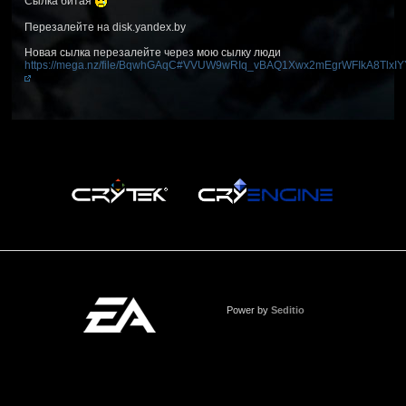
Сылка битая
Перезалейте на disk.yandex.by
Новая сылка перезалейте через мою сылку люди
https://mega.nz/file/BqwhGAqC#VVUW9wRIq_vBAQ1Xwx2mEgrWFIkA8TlxIY
Power by
Seditio