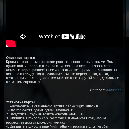
Описание карты:
Красивая карта с множеством растительности и животными. Вам
нужно найти пророка и сваливать с острова пока не взорвалась
бомба, которая разнесёт весь остров. За всё время пребывания на
острове вас будут ждать сложные ночные перестрелки, танки,
вертолеты и полно другой техники, но вы как крутой боец должны со
всем этим справится.
Прислал
yurafisher1
Установка карты:
1. Распакуйте из скаченного архива папку Night_attack в
..\ElectronicArts\Crytek\Crysis\Game\levels\
2. Запустите игру и вызовите консоль клавишей ~
3. Впишите в консоль con_restricted 0 и нажмите Enter, чтобы
разрешить доступ к консоли команд
4. Впишите в консоль map Night_attack и нажмите Enter, чтобы