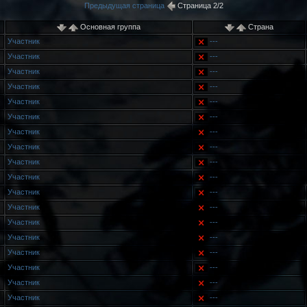
Предыдущая страница
Страница 2/2
Основная группа
Страна
Участник
---
Участник
---
Участник
---
Участник
---
Участник
---
Участник
---
Участник
---
Участник
---
Участник
---
Участник
---
Участник
---
Участник
---
Участник
---
Участник
---
Участник
---
Участник
---
Участник
---
Участник
---