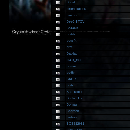
Budul
birdmotubuck
biakuia
BezCHITOV
BoTanik
budda
boss(x)
brat
Bagdat
black_men
barttm
bcdhh
BATEK
bods
Bad_Robot
Bazhin_Loh
Borinas
Benitosn
bedaev
BOES12981