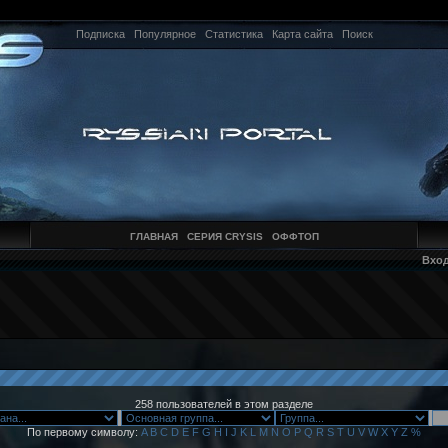
Подписка
Популярное
Статистика
Карта сайта
Поиск
ГЛАВНАЯ
СЕРИЯ CRYSIS
ОФФТОП
Вхо
258 пользователей в этом разделе
По первому символу:
A
B
C
D
E
F
G
H
I
J
K
L
M
N
O
P
Q
R
S
T
U
V
W
X
Y
Z
%