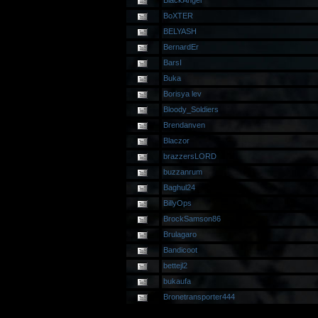
BlackAngel
BoXTER
BELYASH
BernardEr
BarsI
Buka
Borisya lev
Bloody_Soldiers
Brendanven
Blaczor
brazzersLORD
buzzanrum
Baghul24
BillyOps
BrockSamson86
Brulagaro
Bandicoot
bettejl2
bukaufa
Bronetransporter444