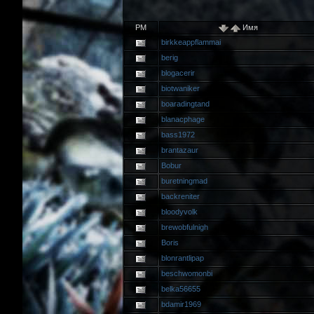
PM
Имя
birkkeappflammai
berig
blogacerir
biotwaniker
boaradingtand
blanacphage
bass1972
brantazaur
Bobur
buretningmad
backreniter
bloodyvolk
brewobfulnigh
Boris
blonrantlipap
beschwomonbi
belka56655
bdamir1969