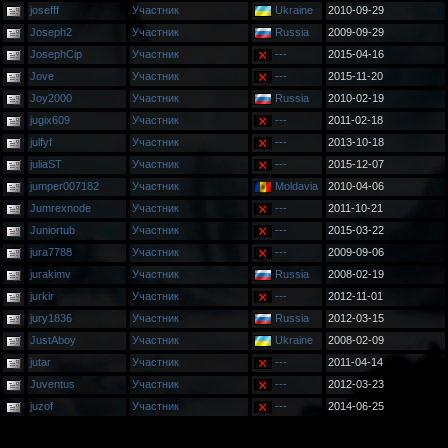
josefff
Участник
Ukraine
2010-09-29
Joseph2
Участник
Russia
2009-09-29
JosephCip
Участник
---
2015-04-16
Jove
Участник
---
2015-11-20
Joy2000
Участник
Russia
2010-02-19
jugix609
Участник
---
2011-02-18
julfyf
Участник
---
2013-10-18
juliaST
Участник
---
2015-12-07
jumper007182
Участник
Moldavia
2010-04-06
Jumrexnode
Участник
---
2011-10-21
Juniortub
Участник
---
2015-03-22
jura7788
Участник
---
2009-09-06
jurakimv
Участник
Russia
2008-02-19
jurkir
Участник
---
2012-11-01
jury1836
Участник
Russia
2012-03-15
JustAboy
Участник
Ukraine
2008-02-09
jutar
Участник
---
2011-04-14
Juventus
Участник
---
2012-03-23
juzof
Участник
---
2014-06-25