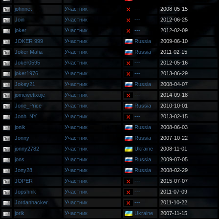
johnnet
Участник
---
2008-05-15
Join
Участник
---
2012-06-25
joker
Участник
---
2012-02-09
JOKER 999
Участник
Russia
2009-06-10
Joker Mafia
Участник
Russia
2011-02-15
Joker0595
Участник
---
2012-05-16
joker1976
Участник
---
2013-06-29
Jokey21
Участник
Russia
2008-04-07
jomewetixoje
Участник
---
2014-09-18
Jone_Price
Участник
Russia
2010-10-01
Jonh_NY
Участник
---
2013-02-15
jonik
Участник
Russia
2008-06-03
Jonny
Участник
Russia
2007-10-22
jonny2782
Участник
Ukraine
2008-11-01
jons
Участник
Russia
2009-07-05
Jony28
Участник
Russia
2008-02-29
JOPER
Участник
---
2015-07-07
Jopshnik
Участник
---
2011-07-09
Jordanhacker
Участник
---
2011-10-22
jorik
Участник
Ukraine
2007-11-15