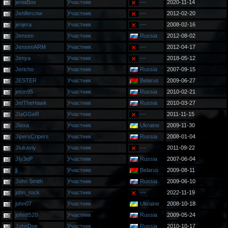
jeniaBox
Участник
---
2020-11-14
Jenifercnw
Участник
---
2012-02-20
jenjera
Участник
---
2008-02-16
Jensen
Участник
Russia
2012-08-02
JensenARM
Участник
---
2012-04-17
Jenya
Участник
---
2018-05-12
Jericho
Участник
Russia
2007-09-15
JESTER
Участник
Belarus
2009-06-27
jeton95
Участник
Russia
2010-02-21
JetTheHawk
Участник
Russia
2010-03-27
JIaGGeR
Участник
---
2011-11-15
JIexa
Участник
Ukraine
2009-11-30
JipersCripers
Участник
Russia
2008-01-04
JIukaviy
Участник
---
2011-09-22
JIy3eP
Участник
Russia
2007-06-04
jj
Участник
Belarus
2009-08-11
John Smith
Участник
Russia
2009-06-10
john_rock
Участник
---
2022-11-19
john07
Участник
Ukraine
2008-10-18
john8520
Участник
Russia
2009-05-24
JohnDoe
Участник
Russia
2010-10-17