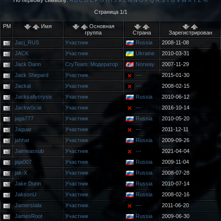
По первому символу:
A
B
C
D
E
F
G
H
I
J
K
L
M
N
O
P
Q
R
S
T
U
V
W
X
Y
Z
%
Страница 1/1
PM
Имя
Основная
группа
Страна
Зарегистрирован
Jacj_RUS
Участник
Russia
2008-11-08
JACK
Участник
Ukraine
2010-03-31
Jack Dann
CryTeam: Модератор
Norway
2007-11-29
Jack Shepard
Участник
---
2015-01-30
Jackal
Участник
---
2008-02-15
Jacksallycrysis
Участник
Russia
2010-06-12
JackwScar
Участник
---
2016-10-14
jaga777
Участник
Russia
2010-05-20
Jaguar
Участник
---
2011-12-11
jahhat
Участник
Russia
2009-09-26
Jaimeassub
Участник
---
2021-04-04
jaja007
Участник
Russia
2009-11-04
jak-X
Участник
Russia
2008-07-28
Jake Dunn
Участник
Russia
2010-07-14
JaksonU
Участник
Russia
2008-02-16
Jamerstala
Участник
---
2011-06-20
JamesRoot
Участник
Russia
2009-06-30