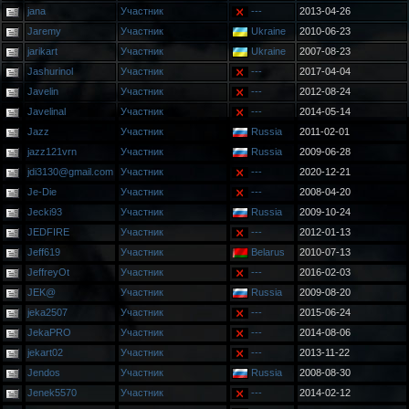
jana
Участник
---
2013-04-26
Jaremy
Участник
Ukraine
2010-06-23
jarikart
Участник
Ukraine
2007-08-23
Jashurinol
Участник
---
2017-04-04
Javelin
Участник
---
2012-08-24
Javelinal
Участник
---
2014-05-14
Jazz
Участник
Russia
2011-02-01
jazz121vrn
Участник
Russia
2009-06-28
jdi3130@gmail.com
Участник
---
2020-12-21
Je-Die
Участник
---
2008-04-20
Jecki93
Участник
Russia
2009-10-24
JEDFIRE
Участник
---
2012-01-13
Jeff619
Участник
Belarus
2010-07-13
JeffreyOt
Участник
---
2016-02-03
JEK@
Участник
Russia
2009-08-20
jeka2507
Участник
---
2015-06-24
JekaPRO
Участник
---
2014-08-06
jekart02
Участник
---
2013-11-22
Jendos
Участник
Russia
2008-08-30
Jenek5570
Участник
---
2014-02-12