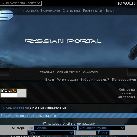
Подписка
Популярное
Статистика
Карта сайта
Поиск
ГЛАВНАЯ
СЕРИЯ CRYSIS
ОФФТОП
Вход
Регистрация
Забыли пароль?
Пользователи
Сейчас на
сайте:
48 человек
Пользователи
/ Имя начинается на 'J'
Зарегистрированные пользователи
97 пользователей в этом разделе
Фильтры:
Все