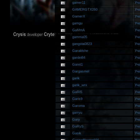
gamer11
Уч
GAMERGTX260
Уч
GamerX
Уч
gamgu
Уч
GaMmA
Уч
gamma05
Уч
gangsta0823
Уч
Garaldshe
Уч
gardei84
Уч
Garet1
Уч
Gargasmel
Уч
garik
Уч
garik_wrx
Уч
GaRiS
Уч
Garis9
Уч
Garoma
Уч
garryu
Уч
Gary
Уч
GaRyS
Уч
Gasik
Уч