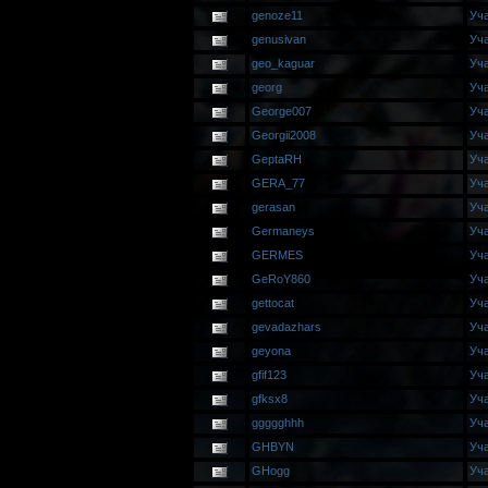
genoze11
Уч
genusivan
Уч
geo_kaguar
Уч
georg
Уч
George007
Уч
Georgii2008
Уч
GeptaRH
Уч
GERA_77
Уч
gerasan
Уч
Germaneys
Уч
GERMES
Уч
GeRoY860
Уч
gettocat
Уч
gevadazhars
Уч
geyona
Уч
gfif123
Уч
gfksx8
Уч
ggggghhh
Уч
GHBYN
Уч
GHogg
Уч