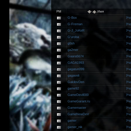
PM
Имя
G-Box
Уч
G-Freman
Уч
G-J_JoKeR
Уч
G'uroba
Уч
g0sh
Уч
ga2mer
Уч
Gaara5674
Уч
GAGA1993
Уч
gagatun099
Уч
gagaveli
Уч
GakilovDen
Уч
game92
Уч
GameDevil000
Уч
GameGarant.ru
Уч
Gamemaster
Уч
GameNewDeV
Уч
gamer
Уч
gamer_nik
Уч