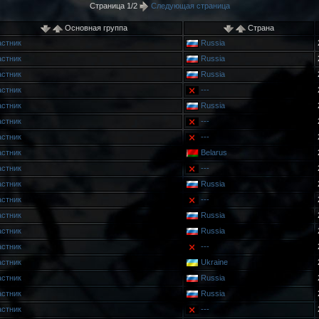
Страница 1/2
Следующая страница
Основная группа
Страна
астник
Russia
астник
Russia
астник
Russia
астник
---
астник
Russia
астник
---
астник
---
астник
Belarus
астник
---
астник
Russia
астник
---
астник
Russia
астник
Russia
астник
---
астник
Ukraine
астник
Russia
астник
Russia
астник
---