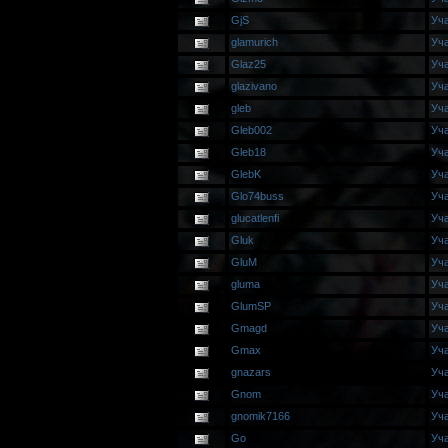
GjS
Уч
glamurich
Уч
Glaz25
Уч
glazivano
Уч
gleb
Уч
Gleb002
Уч
Gleb18
Уч
GlebK
Уч
Glo74buss
Уч
glucatlenfi
Уч
Gluk
Уч
GluM
Уч
gluma
Уч
GlumSP
Уч
Gmagd
Уч
Gmax
Уч
gnazars
Уч
Gnom
Уч
gnomik7166
Уч
Go
Уч