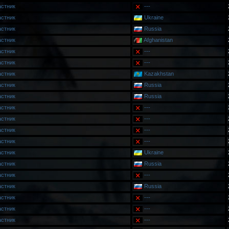
астник
---
астник
Ukraine
астник
Russia
астник
Afghanistan
астник
---
астник
---
астник
Kazakhstan
астник
Russia
астник
Russia
астник
---
астник
---
астник
---
астник
---
астник
Ukraine
астник
Russia
астник
---
астник
Russia
астник
---
астник
---
астник
---