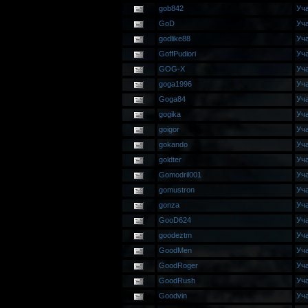
gob842
Уч
GoD
Уч
godlike88
Уч
GoffPudiori
Уч
GOG-X
Уч
goga1996
Уч
Goga84
Уч
gogika
Уч
goigor
Уч
gokando
Уч
goldter
Уч
Gomodril001
Уч
gomustron
Уч
gonza
Уч
GooD624
Уч
goodeztm
Уч
GoodMen
Уч
GoodRoger
Уч
GoodRush
Уч
Goodvin
Уч