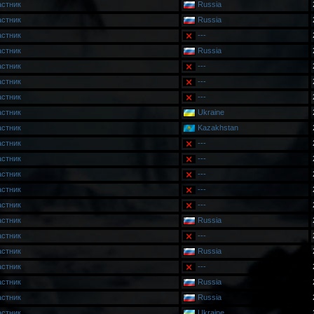
астник
Russia
астник
Russia
астник
---
астник
Russia
астник
---
астник
---
астник
---
астник
Ukraine
астник
Kazakhstan
астник
---
астник
---
астник
---
астник
---
астник
---
астник
Russia
астник
---
астник
Russia
астник
---
астник
Russia
астник
Russia
астник
Ukraine