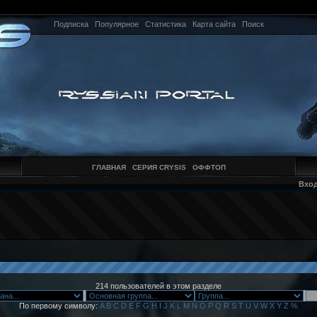
Подписка
Популярное
Статистика
Карта сайта
Поиск
ГЛАВНАЯ
СЕРИЯ CRYSIS
ОФФТОП
Вхо
214 пользователей в этом разделе
По первому символу:
A
B
C
D
E
F
G
H
I
J
K
L
M
N
O
P
Q
R
S
T
U
V
W
X
Y
Z
%