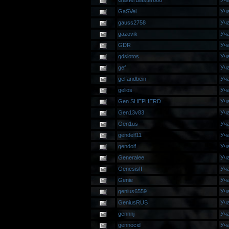
GasterBlaster666
Уч
GaSVel
Уч
gauss2758
Уч
gazovik
Уч
GDR
Уч
gdslotos
Уч
gef
Уч
gelfandbein
Уч
gelios
Уч
Gen.SHEPHERD
Уч
Gen13v83
Уч
Gen1us
Уч
gendelf11
Уч
gendolf
Уч
Generalee
Уч
GenesisII
Уч
Genie
Уч
genius6559
Уч
GeniusRUS
Уч
gennnj
Уч
gennocid
Уч