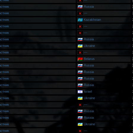
астник
---
астник
Russia
астник
---
астник
Kazakhstan
астник
---
астник
---
астник
Russia
астник
Ukraine
астник
---
астник
Belarus
астник
Russia
астник
Russia
астник
Russia
астник
Russia
астник
Israel
астник
Ukraine
астник
---
астник
Russia
астник
Russia
астник
Ukraine
астник
---