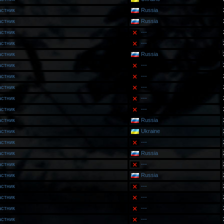
астник
Russia
астник
Russia
астник
---
астник
---
астник
Russia
астник
---
астник
---
астник
---
астник
---
астник
---
астник
Russia
астник
Ukraine
астник
---
астник
Russia
астник
---
астник
Russia
астник
---
астник
---
астник
---
астник
---