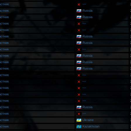
астник
---
астник
Russia
астник
Russia
астник
---
астник
---
астник
Russia
астник
Russia
астник
---
астник
Russia
астник
Russia
астник
Russia
астник
---
астник
---
астник
---
астник
---
астник
---
астник
Russia
астник
---
астник
Ukraine
астник
Kazakhstan