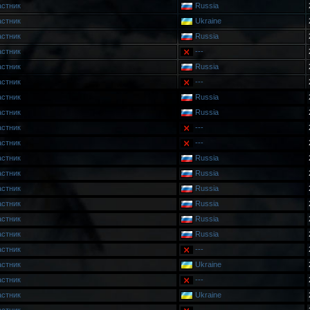
астник
Russia
астник
Ukraine
астник
Russia
астник
---
астник
Russia
астник
---
астник
Russia
астник
Russia
астник
---
астник
---
астник
Russia
астник
Russia
астник
Russia
астник
Russia
астник
Russia
астник
Russia
астник
---
астник
Ukraine
астник
---
астник
Ukraine