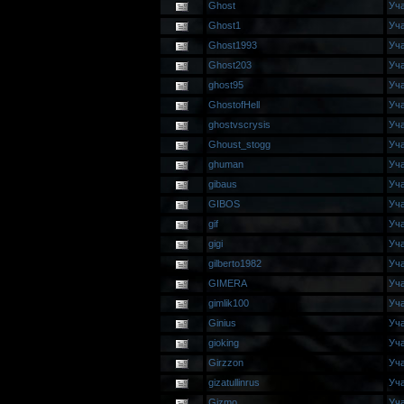
Ghost
Уч
Ghost1
Уч
Ghost1993
Уч
Ghost203
Уч
ghost95
Уч
GhostofHell
Уч
ghostvscrysis
Уч
Ghoust_stogg
Уч
ghuman
Уч
gibaus
Уч
GIBOS
Уч
gif
Уч
gigi
Уч
gilberto1982
Уч
GIMERA
Уч
gimlik100
Уч
Ginius
Уч
gioking
Уч
Girzzon
Уч
gizatullinrus
Уч
Gizmo
Уч