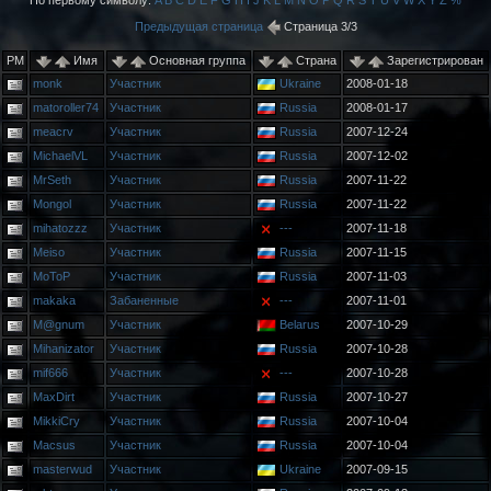
По первому символу:
A
B
C
D
E
F
G
H
I
J
K
L
M
N
O
P
Q
R
S
T
U
V
W
X
Y
Z
%
Предыдущая страница
Страница 3/3
PM
Имя
Основная группа
Страна
Зарегистрирован
monk
Участник
Ukraine
2008-01-18
matoroller74
Участник
Russia
2008-01-17
meacrv
Участник
Russia
2007-12-24
MichaelVL
Участник
Russia
2007-12-02
MrSeth
Участник
Russia
2007-11-22
Mongol
Участник
Russia
2007-11-22
mihatozzz
Участник
---
2007-11-18
Meiso
Участник
Russia
2007-11-15
MoToP
Участник
Russia
2007-11-03
makaka
Забаненные
---
2007-11-01
M@gnum
Участник
Belarus
2007-10-29
Mihanizator
Участник
Russia
2007-10-28
mif666
Участник
---
2007-10-28
MaxDirt
Участник
Russia
2007-10-27
MikkiCry
Участник
Russia
2007-10-04
Macsus
Участник
Russia
2007-10-04
masterwud
Участник
Ukraine
2007-09-15