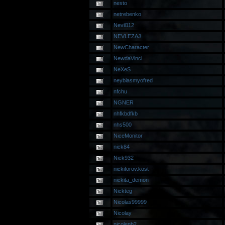
nesto
netrebenko
Nevil112
NEVLEZAJ
NewCharacter
NewdaVinci
NeXeS
neyblasmyofred
nfchu
NGNER
nhfkbdfkb
nhs500
NiceMonitor
nick84
Nick932
nickiforov.kost
nickita_demon
Nickteg
Nicolas99999
Nicolay
nicolenb2