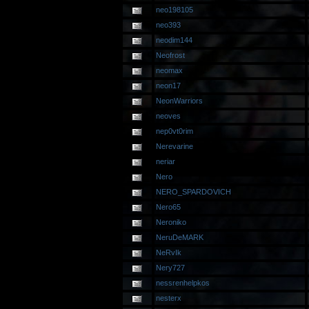
neo198105
neo393
neodim144
Neofrost
neomax
neon17
NeonWarriors
neoves
nep0vt0rim
Nerevarine
neriar
Nero
NERO_SPARDOVICH
Nero65
Neroniko
NeruDeMARK
NeRvIk
Nery727
nessrenhelpkos
nesterx