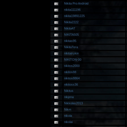
Nikita Pro Android
nikita111196
nikita19891225
Nikita2222
Nikita47
NIKITA505
nikitas95
NikitaTera
nikitatrykin
NIKITON-00
nikitos2000
nikitos88
nikitos8864
nikitoss36
Nikitus
nikjena
Nikkolas2013
Nikm
nikola
nikolai