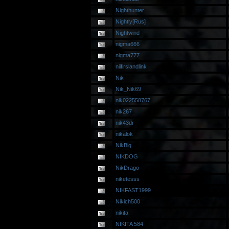
Nighthunter
Nightly[Rus]
Nightwind
nigma666
nigma777
niifirslandlink
Nik
Nik_Nik69
nik022558767
nik267
nik43dr
nikalok
NikBig
NIKDOG
NikDrago
niketesss
NIKFAST1999
Nikich500
nikita
NIKITA 584