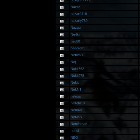
navigator777
Nazar
nazar9419
nazariy789
Nazgul
Ne4kin
ned80
neecron1
Nefilim00
Neji
Nekit762
Nekit978
Nekiy
NekNT
nelegal
nelliefn18
Nem4ik
NeMaN
Nemfoman
nensi
NEO