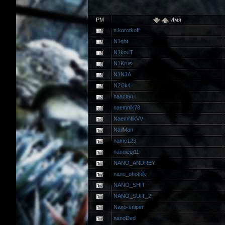
PM
Имя
n.korotkoff
N1ght
N1kouT
N1Krus
N1NJA
N2i3k4
naacayu
naemnik78
NaemNikVV
NailMan
name123
nannieqi11
NANO_ANDREY
nano_ohotnik
NANO_SHIT
NANO_SUIT_2
Nano-sniper
nanoDed