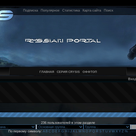
Подписка
Популярное
Статистика
Карта сайта
Поиск
ГЛАВНАЯ
СЕРИЯ CRYSIS
ОФФТОП
Вхо
236 пользователей в этом разделе
По первому символу:
A
B
C
D
E
F
G
H
I
J
K
L
M
N
O
P
Q
R
S
T
U
V
W
X
Y
Z
%