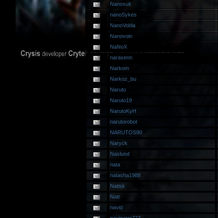
Nanosuit
nanoSykes
NanoVobla
Nanovoin
NaNoX
narasenn
Narkom
Narkoz_bu
Naruto
Naruto19
NarutoKyH
narutorobot
NARUTOS90
Naryck
Naslund
nata
natasha1988
Natisk
Natt
navid