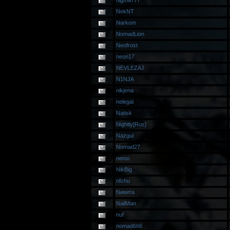
nigma777
NekNT
Narkom
NomadLion
Neofrost
neon17
NEVLEZAJ
N1NJA
nikjena
nelegal
Natisk
Nightly[Rus]
Nazgul
Nomad27
nensi
NikBig
nfchu
Nикита
NailMan
nuf
nomad666