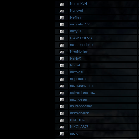
NarutoKyH
Nanovoin
Ne4kin
navigator777
nutty-0
NOVA174EVO
nessrenhelpkos
NiceMonitor
NaNoX
Nomat
nuttotasi
niopedeca
neyblasmyofred
nolkernhansmitz
nutcridefan
nsurabbachay
niifirslandlink
NikitaTera
NIKOLAS77
navid