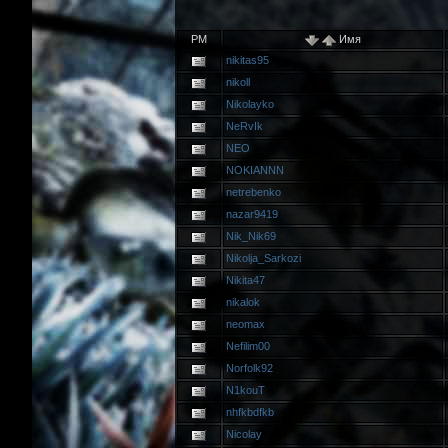
PM
Имя
nikitas95
nikoll
Nikolayko
NeRvIk
NEO
NOKIANNN
netrebenko
nazar9419
Nik_Nik69
Nikolja_Sarkozi
Nikita47
nikalok
neomax
Nefilim00
Norfolk92
N1kouT
nhfkbdfkb
Nicolay