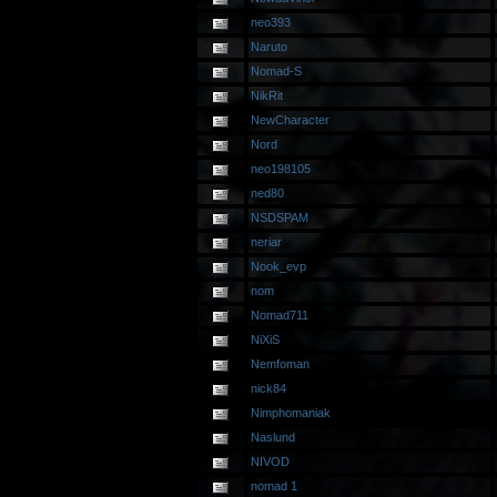
neo393
Naruto
Nomad-S
NikRit
NewCharacter
Nord
neo198105
ned80
NSDSPAM
neriar
Nook_evp
nom
Nomad711
NiXiS
Nemfoman
nick84
Nimphomaniak
Naslund
NIVOD
nomad 1