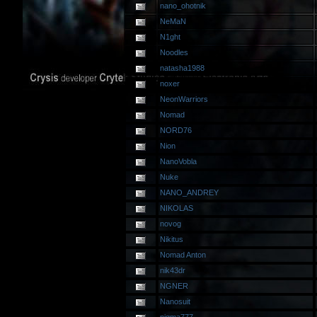
nano_ohotnik
NeMaN
N1ght
Noodles
natasha1988
noxer
NeonWarriors
Nomad
NORD76
Nion
NanoVobla
Nuke
NANO_ANDREY
NIKOLAS
novog
Nikitus
Nomad Anton
nik43dr
NGNER
Nanosuit