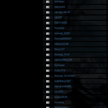
noHaker
Nitromint
nikolay-dezik
nik267
NIKITA505
Nonstop
nomad_1000
Nomad000007
nikita111196
Nery727
Nomad_PLR
nikita19891225
Nomaad
NoEx!T®
Nomad_Ikzesten
nullslinky2187
NeruDeMARK
nhs500
n.korotkoff
novinka
NewdaVinci