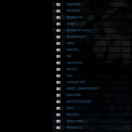
nigma666
NIKDOG
Nighthunter
nutter
Nomad & Psyho
Nomad0103
nikita
Nick932
Nik
nanoSykes
Nevil112
Natt
nomand-vlad
NERO_SPARDOVICH
Nikich500
NIKONOROVOF
Nero
Neroniko
Nano-sniper
Nomad1111