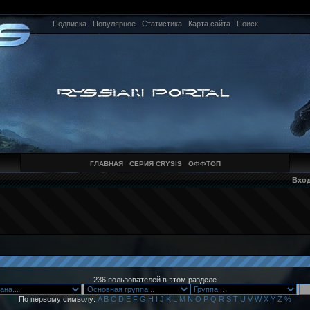
Подписка
Популярное
Статистика
Карта сайта
Поиск
ГЛАВНАЯ
СЕРИЯ CRYSIS
ОФФТОП
Вхо
236 пользователей в этом разделе
По первому символу:
A
B
C
D
E
F
G
H
I
J
K
L
M
N
O
P
Q
R
S
T
U
V
W
X
Y
Z
%