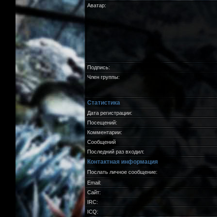
Аватар:
Подпись:
Член группы:
Статистика
Дата регистрации:
Посещений:
Комментарии:
Сообщений
Последний раз входил:
Контактная информация
Послать личное сообщение:
Email:
Сайт:
IRC:
ICQ: