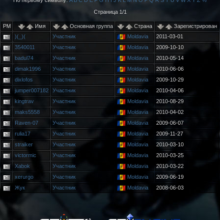
По первому символу:
A
B
C
D
E
F
G
H
I
J
K
L
M
N
O
P
Q
R
S
T
U
V
W
X
Y
Z
%
Страница 1/1
PM
Имя
Основная группа
Страна
Зарегистрирован
)(_)(
Участник
Moldavia
2011-03-01
3540011
Участник
Moldavia
2009-10-10
badul74
Участник
Moldavia
2010-05-14
dimak1996
Участник
Moldavia
2010-06-06
dixlofos
Участник
Moldavia
2009-10-29
jumper007182
Участник
Moldavia
2010-04-06
kingtrav
Участник
Moldavia
2010-08-29
maks5558
Участник
Moldavia
2010-04-02
Raven-07
Участник
Moldavia
2009-06-07
rulia17
Участник
Moldavia
2009-11-27
straiker
Участник
Moldavia
2010-03-10
victormic
Участник
Moldavia
2010-03-25
Xabok
Участник
Moldavia
2010-03-22
xerurgo
Участник
Moldavia
2009-06-19
Жук
Участник
Moldavia
2008-06-03