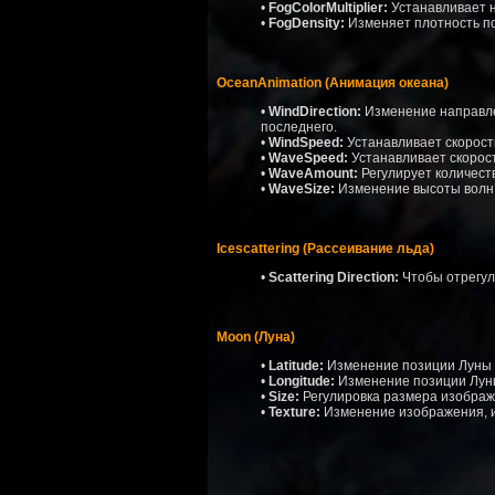
•
FogColorMultiplier:
Устанавливает н
•
FogDensity:
Изменяет плотность по
OceanAnimation (Анимация океана)
•
WindDirection:
Изменение направлен
последнего.
•
WindSpeed:
Устанавливает скорость
•
WaveSpeed:
Устанавливает скорост
•
WaveAmount:
Регулирует количеств
•
WaveSize:
Изменение высоты волн 
Icescattering (Рассеивание льда)
•
Scattering Direction:
Чтобы отрегул
Moon (Луна)
•
Latitude:
Изменение позиции Луны 
•
Longitude:
Изменение позиции Луны
•
Size:
Регулировка размера изображе
•
Texture:
Изменение изображения, и