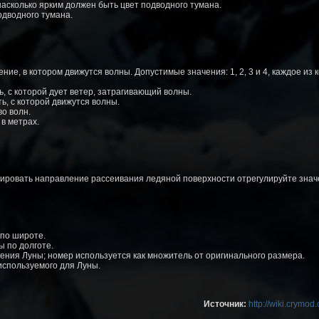
асколько ярким должен быть цвет подводного тумана.
дводного тумана.
ие, в котором движутся волны. Допустимые значения: 1, 2, 3 и 4, каждое из 
, с которой дует ветер, затрагивающий волны.
ь, с которой движутся волны.
о волн.
в метрах.
ировать направление рассеивания ледяной поверхности отрегулируйте значе
по широте.
 по долготе.
ния Луны; номер используется как множитель от оригинального размера.
спользуемого для Луны.
Источник:
http://wiki.crymo