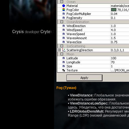
Fog (Туман)
•
ViewDistance:
Глобальное значение
избежать ошибки обрезания.
•
ViewDistanceLowSpec:
Глобальное 
здесь. Убедитесь, что она достаточ
•
LDRGlobalDensMult:
Регулирует мн
Range (LDR) (низкий динамический д