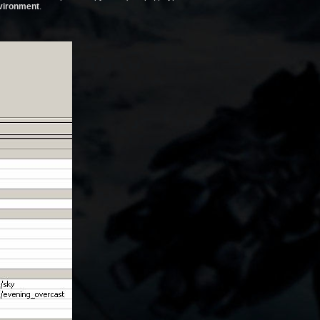
nvironment
.