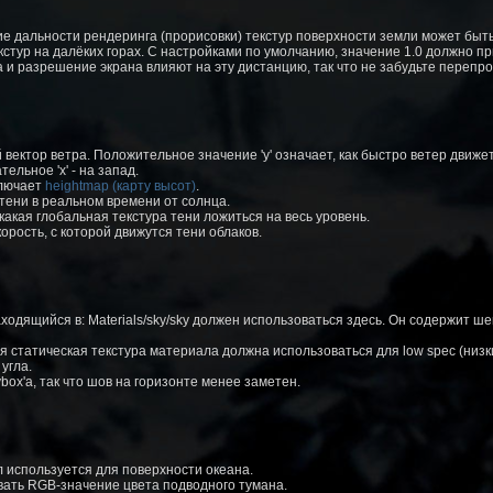
е дальности рендеринга (прорисовки) текстур поверхности земли может быть
стур на далёких горах. С настройками по умолчанию, значение 1.0 должно пр
а и разрешение экрана влияют на эту дистанцию, так что не забудьте перепро
ектор ветра. Положительное значение 'y' означает, как быстро ветер движется
тельное 'x' - на запад.
лючает
heightmap (карту высот)
.
ени в реальном времени от солнца.
акая глобальная текстура тени ложиться на весь уровень.
рость, с которой движутся тени облаков.
дящийся в: Materials/sky/sky должен использоваться здесь. Он содержит ше
я статическая текстура материала должна использоваться для low spec (низк
угла.
box'а, так что шов на горизонте менее заметен.
 используется для поверхности океана.
ать RGB-значение цвета подводного тумана.