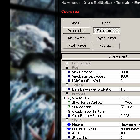
Их можно найти в
RollUpBar > Terrrain > E
Свойства