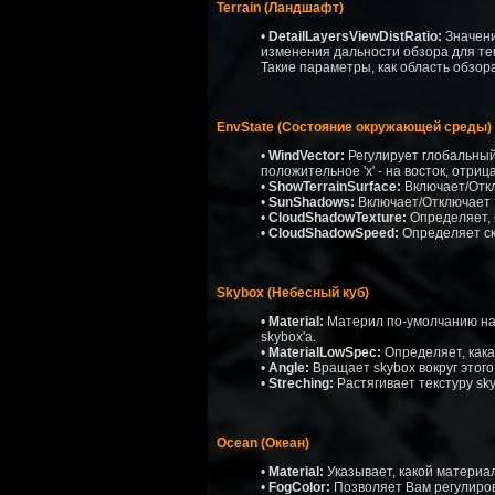
Terrain (Ландшафт)
•
DetailLayersViewDistRatio:
Значени
изменения дальности обзора для тек
Такие параметры, как область обзор
EnvState (Состояние окружающей среды)
•
WindVector:
Регулирует глобальный в
положительное 'x' - на восток, отрица
•
ShowTerrainSurface:
Включает/Отк
•
SunShadows:
Включает/Отключает т
•
CloudShadowTexture:
Определяет, к
•
CloudShadowSpeed:
Определяет ско
Skybox (Небесный куб)
•
Material:
Материл по-умолчанию нахо
skybox'а.
•
MaterialLowSpec:
Определяет, кака
•
Angle:
Вращает skybox вокруг этого 
•
Streching:
Растягивает текстуру sky
Ocean (Океан)
•
Material:
Указывает, какой материал
•
FogColor:
Позволяет Вам регулиров