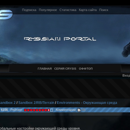
Подписка
Популярное
Статистика
Карта сайта
Поиск
ГЛАВНАЯ
СЕРИЯ CRYSIS
ОФФТОП
Вхо
Sandbox 2
/
Sandbox 2/RB/Terrain
/
Environments - Окружающая среда
:
6156
Рейтинг:
Комментарии:
(0)
обальные настройки окружающей среды уровня.