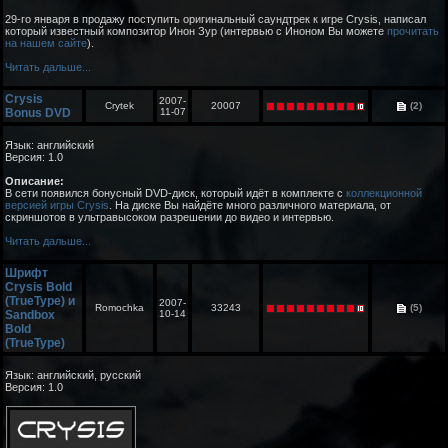
29-го января в продажу поступить оригинальный саундтрек к игре Crysis, написал
который известный композитор Инон Зур (интервью с Иноном Вы можете
прочитать
на нашем сайте
).
Читать дальше...
Crysis
2007-
Crytek
20007
(2)
Bonus DVD
11-07
Язык: английский
Версия: 1.0
Описание:
В сети появился бонусный DVD-диск, который идёт в комплекте с
коллекционной
версией игры Crysis
. На диске Вы найдёте много различного материала, от
скриншотов в ультравысоком разрешении до видео и интервью.
Читать дальше...
Шрифт
Crysis Bold
(TrueType) и
2007-
Romochka
33243
(5)
Sandbox
10-14
Bold
(TrueType)
Язык: английский, русский
Версия: 1.0