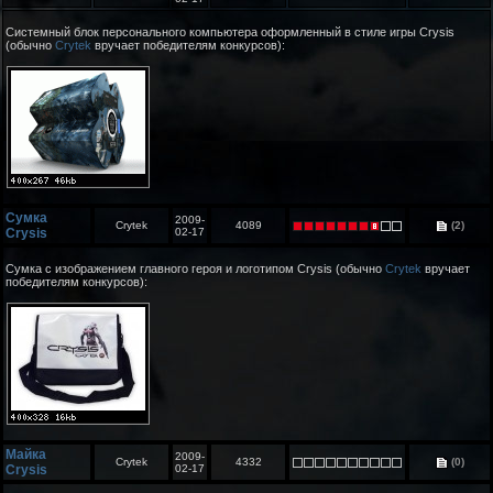
Системный блок персонального компьютера оформленный в стиле игры Crysis
(обычно
Crytek
вручает победителям конкурсов):
Сумка
2009-
Crytek
4089
(2)
Crysis
02-17
Сумка с изображением главного героя и логотипом Crysis (обычно
Crytek
вручает
победителям конкурсов):
Майка
2009-
Crytek
4332
(0)
Crysis
02-17