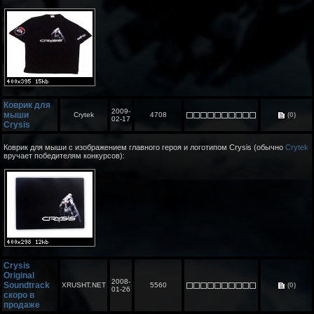
Коврик для
2009-
мыши
Crytek
4708
(0)
02-17
Crysis
Коврик для мыши с изображением главного героя и логотипом Crysis (обычно
Crytek
вручает победителям конкурсов):
Crysis
Original
2008-
Soundtrack
XRUSHT.NET
5560
(0)
01-26
скоро в
продаже