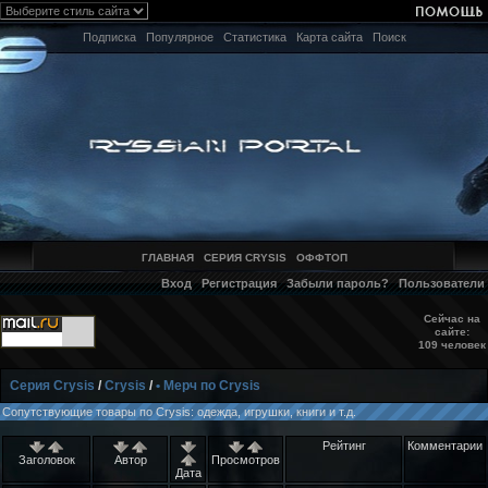
Подписка
Популярное
Статистика
Карта сайта
Поиск
ГЛАВНАЯ
СЕРИЯ CRYSIS
ОФФТОП
Вход
Регистрация
Забыли пароль?
Пользователи
Сейчас на
сайте:
109 человек
Серия Crysis
/
Crysis
/
• Мерч по Crysis
Сопутствующие товары по Crysis: одежда, игрушки, книги и т.д.
Рейтинг
Комментарии
Заголовок
Автор
Просмотров
Дата