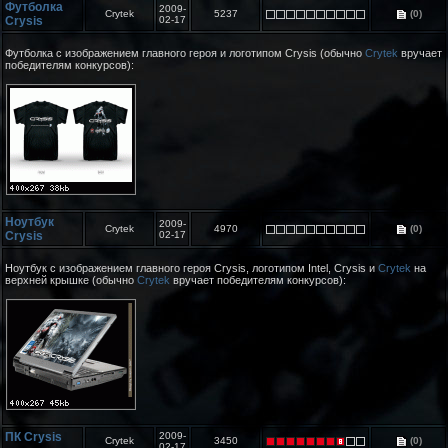
Футболка
2009-
Crytek
5237
(0)
Crysis
02-17
Футболка с изображением главного героя и логотипом Crysis (обычно
Crytek
вручает
победителям конкурсов):
Ноутбук
2009-
Crytek
4970
(0)
Crysis
02-17
Ноутбук с изображением главного героя Crysis, логотипом Intel, Crysis и
Crytek
на
верхней крышке (обычно
Crytek
вручает победителям конкурсов):
ПК Crysis
2009-
Crytek
3450
(0)
02-17