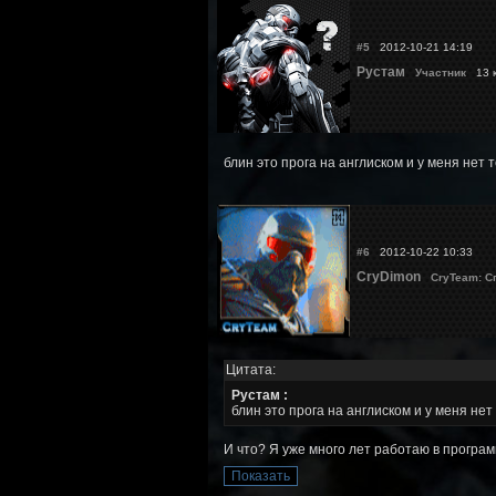
#5
2012-10-21 14:19
Рустам
Участник
13 к
блин это прога на англиском и у меня нет 
#6
2012-10-22 10:33
CryDimon
CryTeam: С
Цитата:
Рустам :
блин это прога на англиском и у меня нет
И что? Я уже много лет работаю в програм