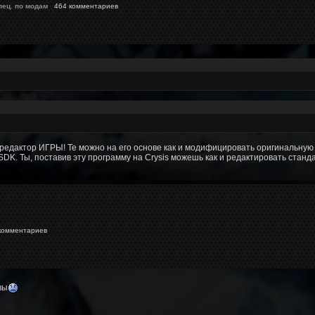
пец. по модам
464 комментариев
 редактор ИГРЫ! Те можно на его основе как и модифицировать оригинальную иг
K. Ты, поставив эту программу на Crysis можешь как и редактировать стандар
омментариев
вы