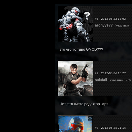
#1
2012-06-23 13:03
archyys77
Участник
5
это что то типо GMOD???
#2
2012-06-24 15:27
salafail
Участник
265 
Нет, это чисто редактор карт.
#3
2012-06-24 21:14