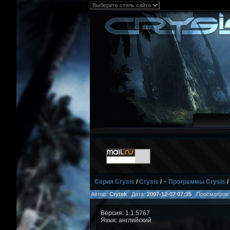
Серия Crysis
/
Crysis
/
+ Программы Crysis
/
Автор:
Crytek
Дата:
2007-12-07 07:35
Просмотров
Версия: 1.1.5767
Язык: английский