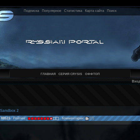
Подписка
Популярное
Статистика
Карта сайта
Поиск
ГЛАВНАЯ
СЕРИЯ CRYSIS
ОФФТОП
Вхо
Sandbox 2
:
88515
Рейтинг:
Комментарии:
(7)