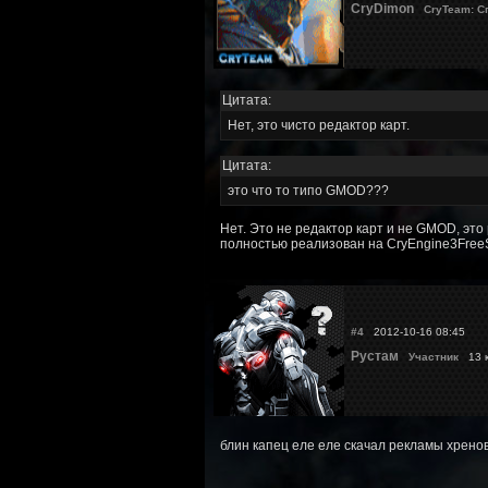
CryDimon
CryTeam: С
Цитата:
Нет, это чисто редактор карт.
Цитата:
это что то типо GMOD???
Нет. Это не редактор карт и не GMOD, это
полностью реализован на CryEngine3FreеSD
#4
2012-10-16 08:45
Рустам
Участник
13 к
блин капец еле еле скачал рекламы хрено