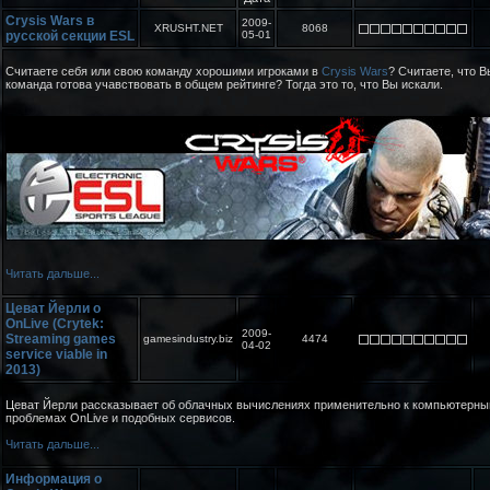
Crysis Wars в
2009-
XRUSHT.NET
8068
русской секции ESL
05-01
Считаете себя или свою команду хорошими игроками в
Crysis Wars
? Считаете, что 
команда готова учавствовать в общем рейтинге? Тогда это то, что Вы искали.
Читать дальше...
Цеват Йерли о
OnLive (Crytek:
2009-
Streaming games
gamesindustry.biz
4474
04-02
service viable in
2013)
Цеват Йерли рассказывает об облачных вычислениях применительно к компьютерны
проблемах OnLive и подобных сервисов.
Читать дальше...
Информация о