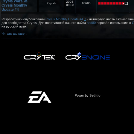
Crysis Wars из
2008-
Crytek
10695
Crysis Monthly
09-08
Update #4
Разработчики опубликовали
Crysis Monthly Update #4
- четвёртую часть ежемесячн
для сообщества Crysis. Для поситителей нашего сайта
ned80
перевёл инфомацию о
C
на русский язык.
Читать дальше...
Power by
Seditio