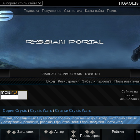
Подписка
Популярное
Статистика
Карта сайта
Поиск
ГЛАВНАЯ
СЕРИЯ CRYSIS
ОФФТОП
Вход
Регистрация
Забыли пароль?
Пользователи
Сейчас на
сайте:
303 человек
Серия Crysis
/
Crysis Wars
/
Статьи Crysis Wars
Статьи, посвящённые Crysis Wars: превью написанные до выхода, интервью взятые
у создателей, рецензии, рассказы фанатов, тесты производительности и т.д.
Заголовок
Автор
Рейтинг
К
Просмотров
Дата