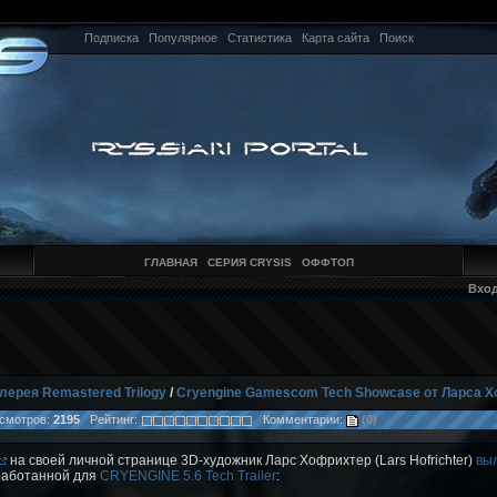
Подписка
Популярное
Статистика
Карта сайта
Поиск
ГЛАВНАЯ
СЕРИЯ CRYSIS
ОФФТОП
Вхо
лерея Remastered Trilogy
/
Cryengine Gamescom Tech Showcase от Ларса 
мотров:
2195
Рейтинг:
Комментарии:
(0)
на своей личной странице 3D-художник Ларс Хофрихтер (Lars Hofrichter)
вы
работанной для
CRYENGINE 5.6 Tech Trailer
: