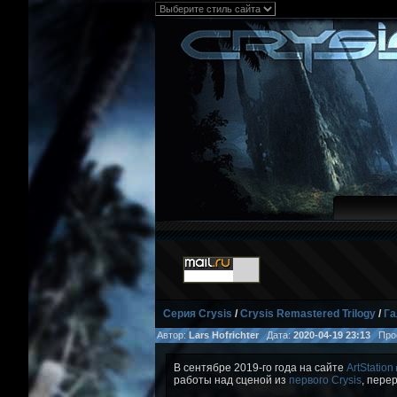
Серия Crysis
/
Crysis Remastered Trilogy
/
Га
Автор:
Lars Hofrichter
Дата:
2020-04-19 23:13
Прос
В сентябре 2019-го года на сайте
ArtStation
работы над сценой из
первого Crysis
, пере