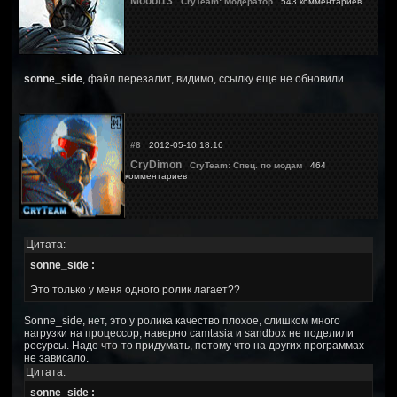
Moool13
CryTeam: Модератор
543 комментариев
sonne_side
, файл перезалит, видимо, ссылку еще не обновили.
#8
2012-05-10 18:16
CryDimon
CryTeam: Спец. по модам
464
комментариев
Цитата:
sonne_side :
Это только у меня одного ролик лагает??
Sonne_side, нет, это у ролика качество плохое, слишком много
нагрузки на процессор, наверно camtasia и sandbox не поделили
ресурсы. Надо что-то придумать, потому что на других программах
не зависало.
Цитата:
sonne_side :