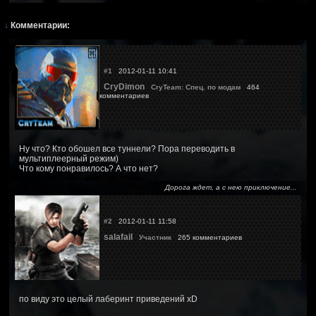
↓
Комментарии:
#1
2012-01-11 10:41
CryDimon
CryTeam: Спец. по модам
464
комментариев
Ну что? Кто обошел все туннели? Пора переводить в
мультиплеерный режим)
Что кому понравилось? А что нет?
Дорога ждет, а с нею приключение...
#2
2012-01-11 11:58
salafail
Участник
265 комментариев
по виду это целый лаберинт приведений xD