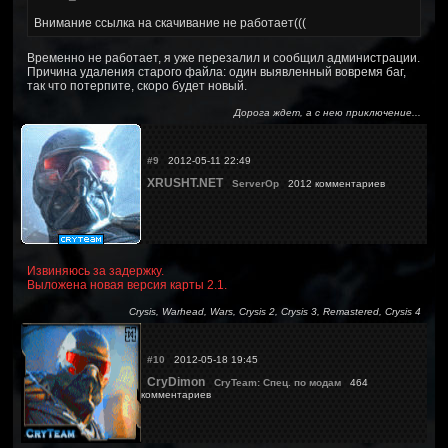
Внимание ссылка на скачивание не работает(((
Временно не работает, я уже перезалил и сообщил администрации.
Причина удаления старого файла: один выявленный вовремя баг,
так что потерпите, скоро будет новый.
Дорога ждет, а с нею приключение...
#9
2012-05-11 22:49
XRUSHT.NET
ServerOp
2012 комментариев
Извиняюсь за задержку.
Выложена новая версия карты 2.1.
Crysis, Warhead, Wars, Crysis 2, Crysis 3, Remastered, Crysis 4
#10
2012-05-18 19:45
CryDimon
CryTeam: Спец. по модам
464
комментариев