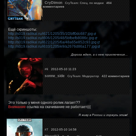
CryDimon
CryTeam: Спец. по модам
464
комментариев
Ещё скриншоты:
http://s019.radikal.ru/i621/1205/35/1f2bff0dc687.jpg
http://s019.radikal.ru/i606/1205/48/5bfbefb8086c.jpg
http://s019.radikal.ru/i622/1205/6a/48a65e852c93.jpg
http://s019.radikal.ru/i633/1205/e9/a2676d86a177.jpg
Дорога ждет, а с нею приключение...
#6
2012-05-10 11:23
sonne_side
CryTeam: Модератор
422 комментариев
Это только у меня одного ролик лагает??
Внимание
ссылка на скачивание не работает(((
Я живу в России и горжусь этим!
#7
2012-05-10 14:58