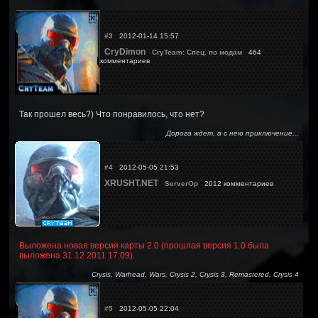
#3
2012-01-14 15:57
CryDimon
CryTeam: Спец. по модам
464
комментариев
Так прошел весь?) Что понравилось, что нет?
Дорога ждет, а с нею приключение...
#4
2012-05-05 21:53
XRUSHT.NET
ServerOp
2012 комментариев
Выложена новая версия карты 2.0 (прошлая версия 1.0 была
выложена 31.12.2011 17:09).
Crysis, Warhead, Wars, Crysis 2, Crysis 3, Remastered, Crysis 4
#5
2012-05-05 22:04