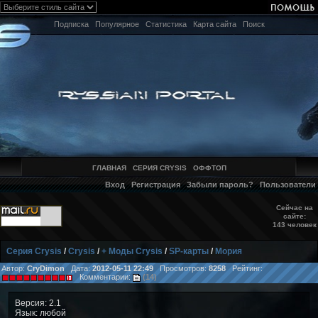
Подписка
Популярное
Статистика
Карта сайта
Поиск
ГЛАВНАЯ
СЕРИЯ CRYSIS
ОФФТОП
Вход
Регистрация
Забыли пароль?
Пользователи
Сейчас на
сайте:
143 человек
Серия Crysis
/
Crysis
/
+ Моды Crysis
/
SP-карты
/
Мория
Автор:
CryDimon
Дата:
2012-05-11 22:49
Просмотров:
8258
Рейтинг:
Комментарии:
(14)
Версия: 2.1
Язык: любой