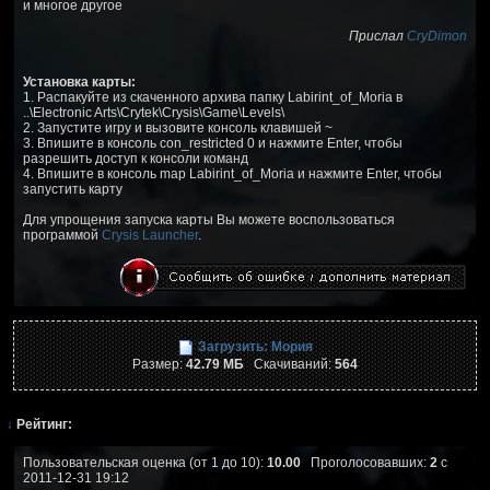
и многое другое
Прислал
CryDimon
Установка карты:
1. Распакуйте из скаченного архива папку Labirint_of_Moria в
..\Electronic Arts\Crytek\Crysis\Game\Levels\
2. Запустите игру и вызовите консоль клавишей ~
3. Впишите в консоль con_restricted 0 и нажмите Enter, чтобы
разрешить доступ к консоли команд
4. Впишите в консоль map Labirint_of_Moria и нажмите Enter, чтобы
запустить карту
Для упрощения запуска карты Вы можете воспользоваться
программой
Crysis Launcher
.
Загрузить: Мория
Размер:
42.79 МБ
Скачиваний:
564
↓
Рейтинг:
Пользовательская оценка (от 1 до 10):
10.00
Проголосовавших:
2
с
2011-12-31 19:12