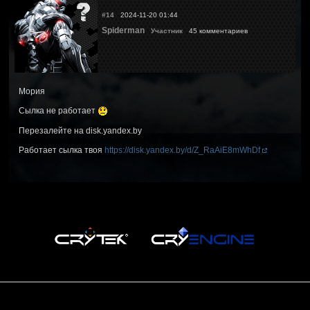
#14
2024-11-20 01:44
Spiderman
Участник
45 комментариев
Мория
Сылка не работает
Перезалейте на disk.yandex.by
Работает сылка твоя
https://disk.yandex.by/d/Z_RaAiE8mWhDf