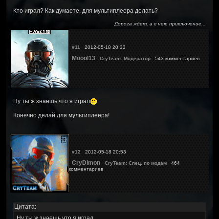
Кто играл? Как думаете, для мультиплеера делать?
Дорога ждет, а с нею приключение...
#11
2012-05-18 20:33
Moool13
CryTeam: Модератор
543 комментариев
Ну ты ж знаешь что я играл
Конечно делай для мультиплеера!
#12
2012-05-18 20:53
CryDimon
CryTeam: Спец. по модам
464
комментариев
Цитата:
Ну ты ж знаешь что я играл