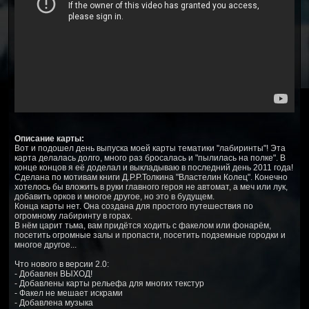
Описание карты:
Вот и подошел день выпуска моей карты тематики "лабиринты"! Эта
карта делалась долго, много раз бросалась и "пылилась на полке". В
конце концов я её доделал и выкладываю в последний день 2011 года!
Сделана по мотивам книги Д.Р.Р.Толкина "Властелин Колец". Конечно
хотелось бы вложить в руки главного героя не автомат, а меч или лук,
добавить орков и многое другое, но это в будущем.
Конца карты нет. Она создана для простого путешествия по
огромному лабиринту в горах.
В нём царит тьма, вам придётся ходить с факелом или фонарём,
посетить огромные залы и пропасти, посетить подземные городки и
многое другое...
Что нового в версии 2.0:
- Добавлен ВЫХОД!
- Добавлены карты рельефа для многих текстур
- Факел не мешает искрами
- Добавлена музыка