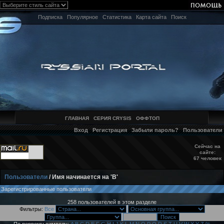
Подписка
Популярное
Статистика
Карта сайта
Поиск
ГЛАВНАЯ
СЕРИЯ CRYSIS
ОФФТОП
Вход
Регистрация
Забыли пароль?
Пользователи
Сейчас на
сайте:
67 человек
Пользователи
/ Имя начинается на 'B'
Зарегистрированные пользователи
258 пользователей в этом разделе
Фильтры:
Все