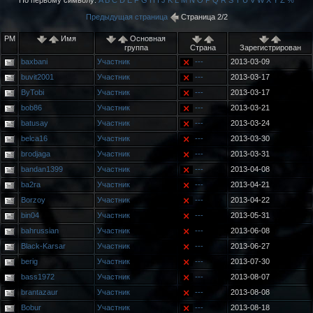
По первому символу:
A
B
C
D
E
F
G
H
I
J
K
L
M
N
O
P
Q
R
S
T
U
V
W
X
Y
Z
%
Предыдущая страница
Страница 2/2
PM
Имя
Основная
группа
Страна
Зарегистрирован
baxbani
Участник
---
2013-03-09
buvit2001
Участник
---
2013-03-17
ByTobi
Участник
---
2013-03-17
bob86
Участник
---
2013-03-21
batusay
Участник
---
2013-03-24
belca16
Участник
---
2013-03-30
brodjaga
Участник
---
2013-03-31
bandan1399
Участник
---
2013-04-08
ba2ra
Участник
---
2013-04-21
Borzoy
Участник
---
2013-04-22
bin04
Участник
---
2013-05-31
bahrussian
Участник
---
2013-06-08
Black-Karsar
Участник
---
2013-06-27
berig
Участник
---
2013-07-30
bass1972
Участник
---
2013-08-07
brantazaur
Участник
---
2013-08-08
Bobur
Участник
---
2013-08-18