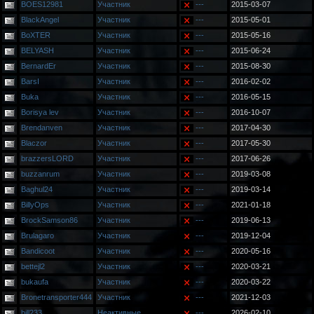
BOES12981
Участник
---
2015-03-07
BlackAngel
Участник
---
2015-05-01
BoXTER
Участник
---
2015-05-16
BELYASH
Участник
---
2015-06-24
BernardEr
Участник
---
2015-08-30
BarsI
Участник
---
2016-02-02
Buka
Участник
---
2016-05-15
Borisya lev
Участник
---
2016-10-07
Brendanven
Участник
---
2017-04-30
Blaczor
Участник
---
2017-05-30
brazzersLORD
Участник
---
2017-06-26
buzzanrum
Участник
---
2019-03-08
Baghul24
Участник
---
2019-03-14
BillyOps
Участник
---
2021-01-18
BrockSamson86
Участник
---
2019-06-13
Brulagaro
Участник
---
2019-12-04
Bandicoot
Участник
---
2020-05-16
bettejl2
Участник
---
2020-03-21
bukaufa
Участник
---
2020-03-22
Bronetransporter444
Участник
---
2021-12-03
bill233
Неактивные
---
2026-02-10