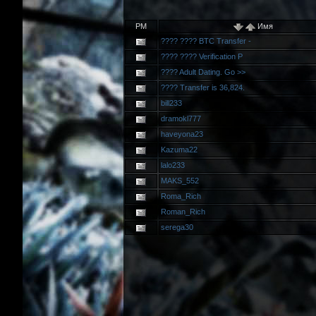
PM
Имя
???? ???? BTC Transfer -
???? ???? Verification P
???? Adult Dating. Go >>
???? Transfer is 36,824.
bill233
dramokl777
haveyona23
Kazuma22
lalo233
MAKS_552
Roma_Rich
Roman_Rich
serega30