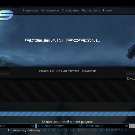
Подписка
Популярное
Статистика
Карта сайта
Поиск
ГЛАВНАЯ
СЕРИЯ CRYSIS
ОФФТОП
Вхо
13 пользователей в этом разделе
По первому символу:
A
B
C
D
E
F
G
H
I
J
K
L
M
N
O
P
Q
R
S
T
U
V
W
X
Y
Z
%