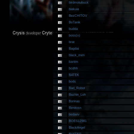
birdmotubuck
biakuia
BezCHITOV
BoTanik
budda
boss(x)
brat
Bagdat
black_men
barttm
bcdhh
BATEK
bods
Bad_Robot
Bazhin_Loh
Borinas
Benitosn
bedaev
BOES12981
BlackAngel