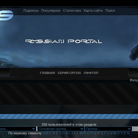
Подписка
Популярное
Статистика
Карта сайта
Поиск
ГЛАВНАЯ
СЕРИЯ CRYSIS
ОФФТОП
Вхо
258 пользователей в этом разделе
По первому символу:
A
B
C
D
E
F
G
H
I
J
K
L
M
N
O
P
Q
R
S
T
U
V
W
X
Y
Z
%