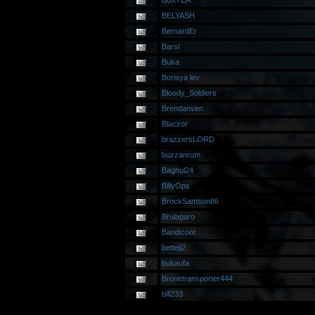
BoXTER
BELYASH
BernardEr
BarsI
Buka
Borisya lev
Bloody_Soldiers
Brendanven
Blaczor
brazzersLORD
buzzanrum
Baghul24
BillyOps
BrockSamson86
Brulagaro
Bandicoot
bettejl2
bukaufa
Bronetransporter444
bill233