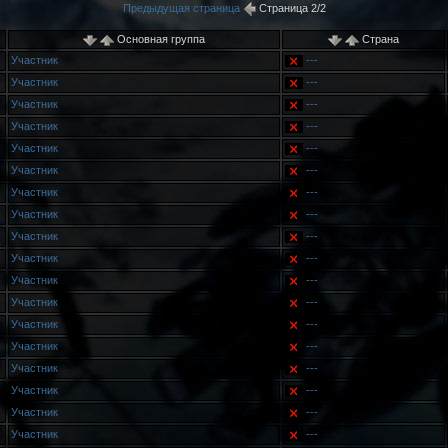
Предыдущая страница
Страница 2/2
Основная группа
Страна
Участник
---
Участник
---
Участник
---
Участник
---
Участник
---
Участник
---
Участник
---
Участник
---
Участник
---
Участник
---
Участник
---
Участник
---
Участник
---
Участник
---
Участник
---
Участник
---
Участник
---
Участник
---