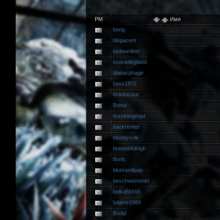
PM
Имя
berig
blogacerir
biotwaniker
boaradingtand
blanacphage
bass1972
brantazaur
Bobur
buretningmad
backreniter
bloodyvolk
brewobfulnigh
Boris
blonrantlipap
beschwomonbi
belka56655
bdamir1969
Budul