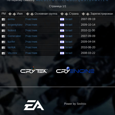
По первому символу:
A
B
C
D
E
F
G
H
I
J
K
L
M
N
O
P
Q
R
S
T
U
V
W
X
Y
Z
%
Страница 1/1
PM
Имя
Основная группа
Страна
Зарегистрирован
avmu
Участник
Israel
2007-09-19
evgeniykiev
Участник
Israel
2009-10-14
fedexit
Участник
Israel
2010-11-30
Generalee
Участник
Israel
2007-09-09
luzifer
Участник
Israel
2009-04-04
tar4ok
Участник
Israel
2010-06-20
VoLtrex
Участник
Israel
2008-03-22
Power by
Seditio