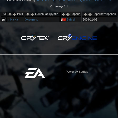
По первому символу:
A
B
C
D
E
F
G
H
I
J
K
L
M
N
O
P
Q
R
S
T
U
V
W
X
Y
Z
%
Страница 1/1
PM
Имя
Основная группа
Страна
Зарегистрирован
mixa xa
Участник
Bahrain
2009-11-09
Power by
Seditio