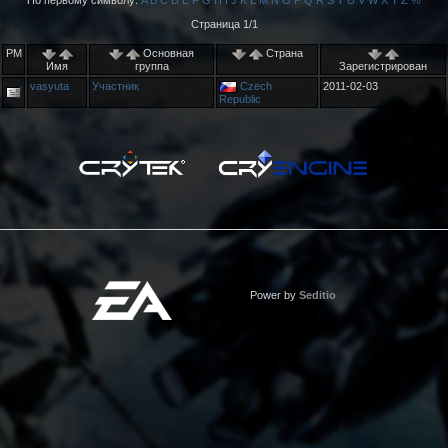
По первому символу:
A
B
C
D
E
F
G
H
I
J
K
L
M
N
O
P
Q
R
S
T
U
V
W
X
Y
Z
%
Страница 1/1
PM
Основная
Страна
Имя
группа
Зарегистрирован
vasyuta
Участник
Czech
2011-02-03
Republic
Power by
Seditio