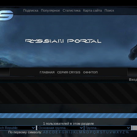
Подписка
Популярное
Статистика
Карта сайта
Поиск
ГЛАВНАЯ
СЕРИЯ CRYSIS
ОФФТОП
Вхо
1 пользователей в этом разделе
По первому символу:
A
B
C
D
E
F
G
H
I
J
K
L
M
N
O
P
Q
R
S
T
U
V
W
X
Y
Z
%