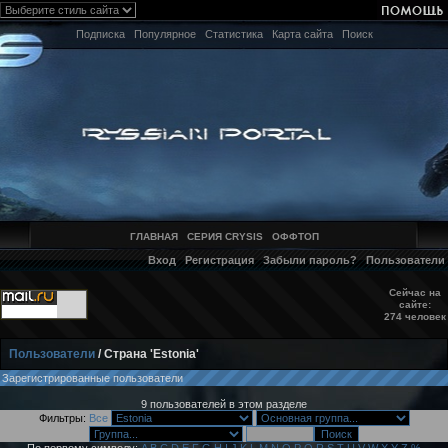
Подписка
Популярное
Статистика
Карта сайта
Поиск
ГЛАВНАЯ
СЕРИЯ CRYSIS
ОФФТОП
Вход
Регистрация
Забыли пароль?
Пользователи
Сейчас на
сайте:
274 человек
Пользователи
/ Страна 'Estonia'
Зарегистрированные пользователи
9 пользователей в этом разделе
Фильтры:
Все