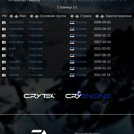
По первому символу:
A
B
C
D
E
F
G
H
I
J
K
L
M
N
O
P
Q
R
S
T
U
V
W
X
Y
Z
%
Страница 1/1
PM
Имя
Основная группа
Страна
Зарегистрирован
dmitri5551
Участник
Estonia
2009-09-02
hramoffon
Участник
Estonia
2010-06-23
ketstreck
Участник
Estonia
2008-01-12
kindralbob
Участник
Estonia
2007-10-04
kopli
Участник
Estonia
2011-03-03
Li7
Участник
Estonia
2007-09-25
mihail96
Участник
Estonia
2009-09-12
PSIX20
Участник
Estonia
2008-01-13
raviool
Участник
Estonia
2011-02-14