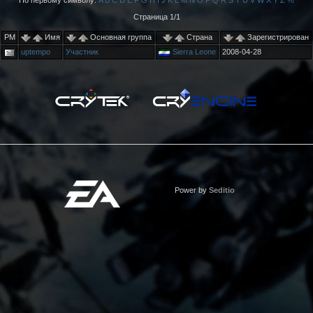
По первому символу:
A
B
C
D
E
F
G
H
I
J
K
L
M
N
O
P
Q
R
S
T
U
V
W
X
Y
Z
%
Страница 1/1
PM
Имя
Основная группа
Страна
Зарегистрирован
uptempo
Участник
Sierra Leone
2008-04-28
Power by
Seditio