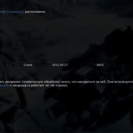
ntity (сущность)
расположена.
Crytek
2011-05-27
3923
ать рендеринг (графическую обработку) всего, что находиться за ней. Она использует
рашей)
и ландшафта работает не так хорошо.