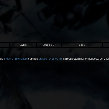
Crytek
2011-05-27
3451
ать
triggers (триггеры)
и другие
entities (сущности)
, которые должны активироваться, ког