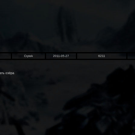
Crytek
2011-05-27
6211
ать озёра