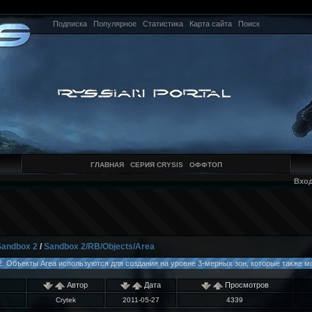
Подписка
Популярное
Статистика
Карта сайта
Поиск
ГЛАВНАЯ
СЕРИЯ CRYSIS
ОФФТОП
Вхо
Sandbox 2
/
Sandbox 2/RB/Objects/Area
 2. Объекты Area используются для создания на уровне 3-мерных зон, которые также м
Автор
Дата
Просмотров
Crytek
2011-05-27
4339