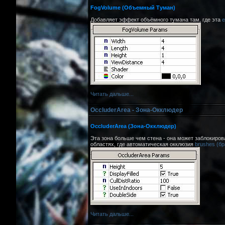
FogVolume (Объемный Туман)
Добавляет эффект объёмного тумана там, где эта
e
Читать дальше...
OccluderArea - Зона-Окклюдeр
OccluderArea (Зона-Окклюдeр)
Эта зона больше чем стена - она может заблокиров
областях, где автоматическая окклюзия
brushes (б
Читать дальше...