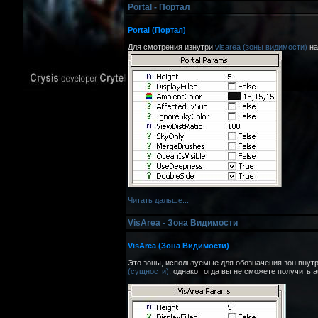
Portal - Портал
Portal (Портал)
Для смотрения изнутри
visarea (зоны видимости)
на
Читать дальше...
VisArea - Зона Видимости
VisArea (Зона Видимости)
Это зоны, используемые для обозначения зон внут
(сущности)
, однако тогда вы не сможете получить