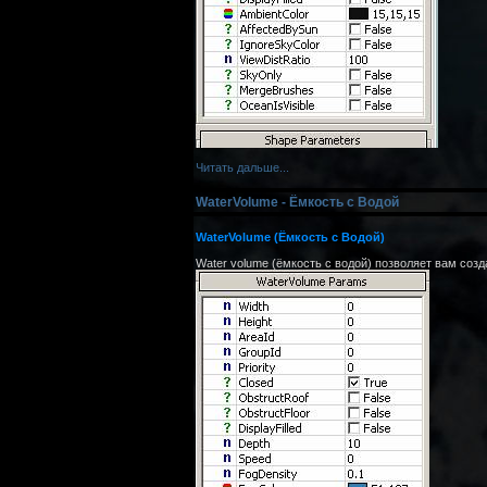
Читать дальше...
WaterVolume - Ёмкость с Водой
WaterVolume (Ёмкость с Водой)
Water volume (ёмкость с водой) позволяет вам созд