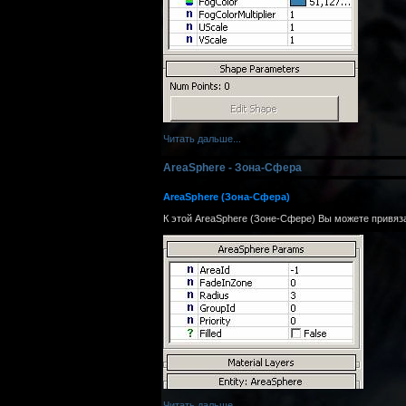
Читать дальше...
AreaSphere - Зона-Сфера
AreaSphere (Зона-Сфера)
К этой AreaSphere (Зоне-Сфере) Вы можете привяз
Читать дальше...