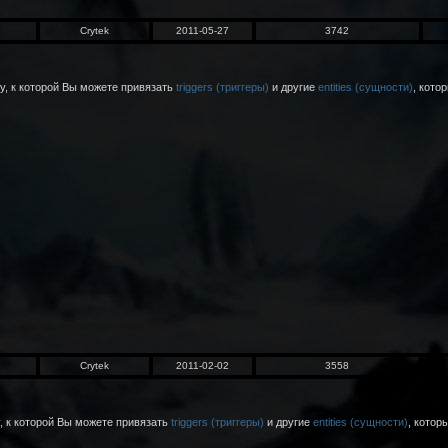
Crytek
2011-05-27
3742
у, к которой Вы можете привязать
triggers (триггеры)
и другие
entities (сущности)
, кото
Crytek
2011-02-02
3558
 к которой Вы можете привязать
triggers (триггеры)
и другие
entities (сущности)
, котор