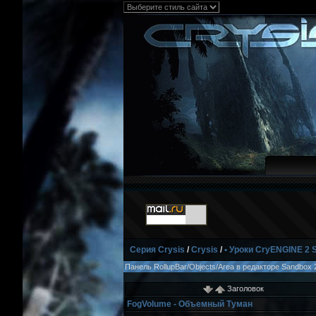
Серия Crysis
/
Crysis
/
• Уроки CryENGINE 2 
Панель RollupBar/Objects/Area в редакторе Sandbox
Заголовок
FogVolume - Объемный Туман