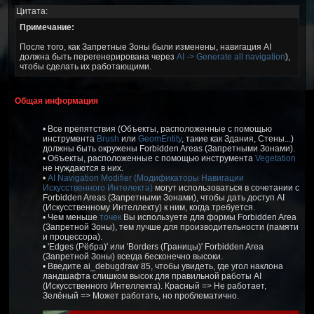
Цитата:
Примечание:
После того, как Запретные Зоны были изменены, навигация AI
должна быть перегенерирована через
AI -> Generate all navigation
),
чтобы сделать их работающими.
Общая информация
• Все препятствия (Объекты, расположенные с помощью
инструмента
Brush
или
GeomEntity
, такие как Здания, Стены...)
должны быть окружены Forbidden Areas (Запретными Зонами).
• Объекты, расположенные с помощью инструмента
Vegetation
не нуждаются в них.
•
AI Navigation Modifier (Модификаторы Навигации
Искусственного Интелекта)
могут использоваться в сочетании с
Forbidden Areas (Запретными Зонами), чтобы дать доступ AI
(Искусственному Интеллекту) к ним, когда требуется.
• Чем меньше
точек
Вы используете для формы Forbidden Area
(Запретной Зоны), тем лучше для производительности (памяти
и процессора).
• 'Edges (Рёбра)' или 'Borders (Границы)' Forbidden Area
(Запретной Зоны) всегда бесконечно высоки.
• Введите ai_debugdraw 85, чтобы увидеть, где угол наклона
ландшафта слишком высок для правильной работы AI
(Искусственного Интеллекта). Красный => Не работает,
Зелёный => Может работать, но проблематично.