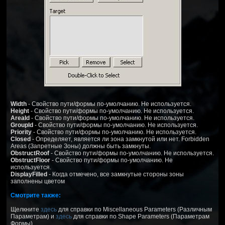
Width
- Свойство пути/формы по-умолчанию. Не используется.
Height
- Свойство пути/формы по-умолчанию. Не используется.
AreaId
- Свойство пути/формы по-умолчанию. Не используется.
GroupId
- Свойство пути/формы по-умолчанию. Не используется.
Priority
- Свойство пути/формы по-умолчанию. Не используется.
Closed
- Определяет, является ли зона замкнутой или нет. Forbidden
Areas (Запретные Зоны) должны быть замкнуты.
ObstructRoof
- Свойство пути/формы по-умолчанию. Не используется.
ObstructFloor
- Свойство пути/формы по-умолчанию. Не
используется.
DisplayFilled
- Когда отмечено, все замкнутые стороны зоны
заполнены цветом
Смотрите также:
Щелкните
здесь
для справки по Miscellaneous Parameters (Различным
Параметрам) и
здесь
для справки по Shape Parameters (Параметрам
Формы).