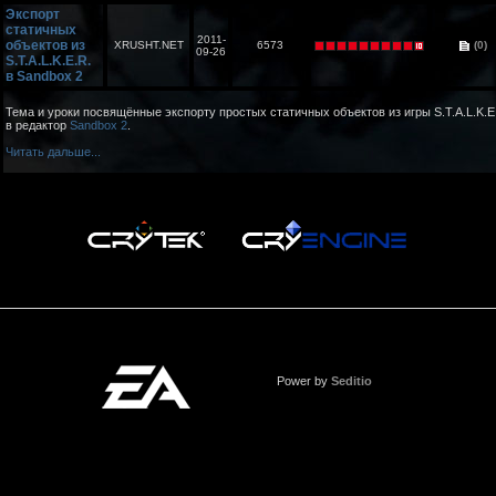
Экспорт
статичных
2011-
объектов из
XRUSHT.NET
6573
(0)
09-26
S.T.A.L.K.E.R.
в Sandbox 2
Тема и уроки посвящённые экспорту простых статичных объектов из игры S.T.A.L.K.E
в редактор
Sandbox 2
.
Читать дальше...
Power by
Seditio