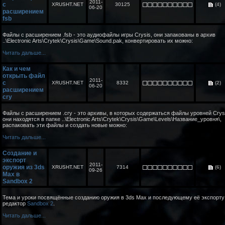
2011-
с
XRUSHT.NET
30125
(4)
06-20
расширением
fsb
Файлы с расширением .fsb - это аудиофайлы игры Crysis, они запакованы в архив
..\Electronic Arts\Crytek\Crysis\Game\Sound.pak, конвертировать их можно:
Читать дальше...
Как и чем
открыть файл
2011-
с
XRUSHT.NET
8332
(2)
06-20
расширением
cry
Файлы с расширением .cry - это архивы, в которых содержаться файлы уровней Crysi
они находятся в папке ..\Electronic Arts\Crytek\Crysis\Game\Levels\Название_уровня\,
распаковать эти файлы и создать новые можно:
Читать дальше...
Создание и
экспорт
2011-
оружия из 3ds
XRUSHT.NET
7314
(6)
09-26
Max в
Sandbox 2
Тема и уроки посвящённые созданию оружия в 3ds Max и последующему её экспорту
редактор
Sandbox 2
.
Читать дальше...