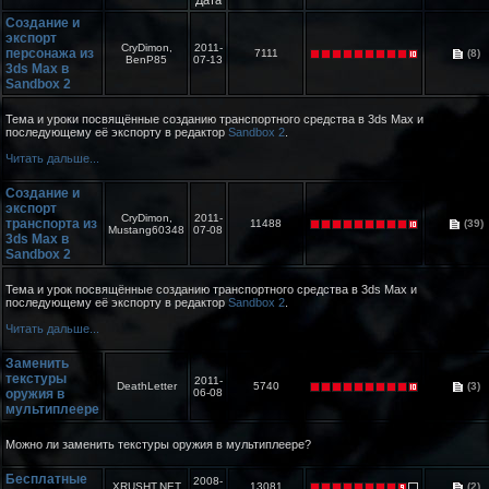
Дата
Создание и
экспорт
CryDimon,
2011-
персонажа из
7111
(8)
BenP85
07-13
3ds Max в
Sandbox 2
Тема и уроки посвящённые созданию транспортного средства в 3ds Max и
последующему её экспорту в редактор
Sandbox 2
.
Читать дальше...
Создание и
экспорт
CryDimon,
2011-
транспорта из
11488
(39)
Mustang60348
07-08
3ds Max в
Sandbox 2
Тема и урок посвящённые созданию транспортного средства в 3ds Max и
последующему её экспорту в редактор
Sandbox 2
.
Читать дальше...
Заменить
текстуры
2011-
DeathLetter
5740
(3)
оружия в
06-08
мультиплеере
Можно ли заменить текстуры оружия в мультиплеере?
Бесплатные
2008-
XRUSHT.NET
13081
(2)