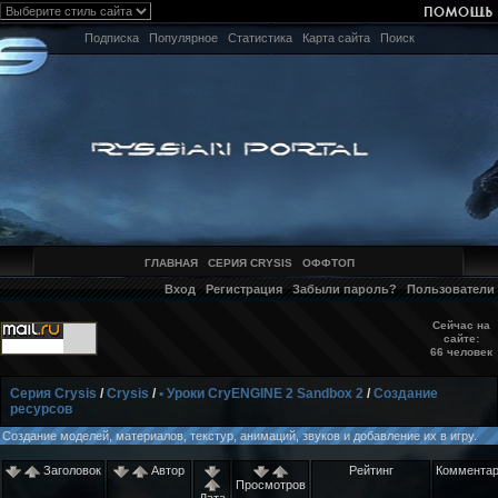
Подписка
Популярное
Статистика
Карта сайта
Поиск
ГЛАВНАЯ
СЕРИЯ CRYSIS
ОФФТОП
Вход
Регистрация
Забыли пароль?
Пользователи
Сейчас на
сайте:
66 человек
Серия Crysis
/
Crysis
/
• Уроки CryENGINE 2 Sandbox 2
/
Создание
ресурсов
Создание моделей, материалов, текстур, анимаций, звуков и добавление их в игру.
Заголовок
Автор
Рейтинг
Коммента
Просмотров