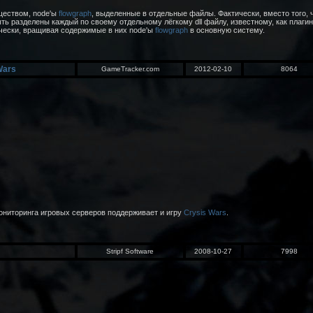
ществом, node'ы
flowgraph
, выделенные в отдельные файлы. Фактически, вместо того,
ыть разделены каждый по своему отдельному лёгкому dll файлу, известному, как плагин 
чески, вращивая содержимые в них node'ы
flowgraph
в основную систему.
Wars
GameTracker.com
2012-02-10
8064
ниторинга игровых серверов поддерживает и игру
Crysis Wars
.
Stripf Software
2008-10-27
7998