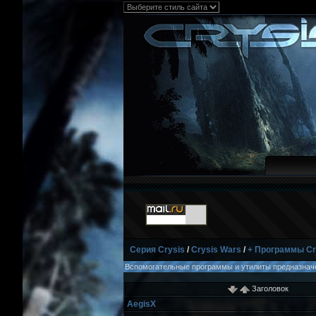
Серия Crysis
/
Crysis Wars
/
+ Программы Cr
Вспомогательные программы и утилиты предназначе
Заголовок
AegisX