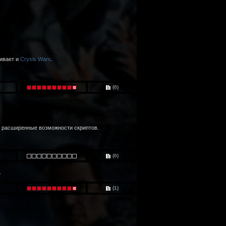
ивает и
Crysis Wars
.
(0)
и расширенные возможности скриптов.
(0)
.
(1)