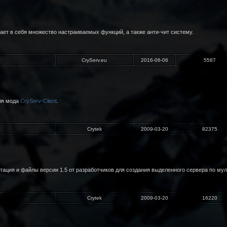
чает в себя множество настраиваемых функций, а также анти-чит систему.
CryServ.eu
2016-06-06
5587
ля мода
CryServ-Client
.
Crytek
2009-03-20
82375
ентация и файлы версии 1.5 от разработчиков для создания выделенного сервера по м
Crytek
2009-03-20
16220