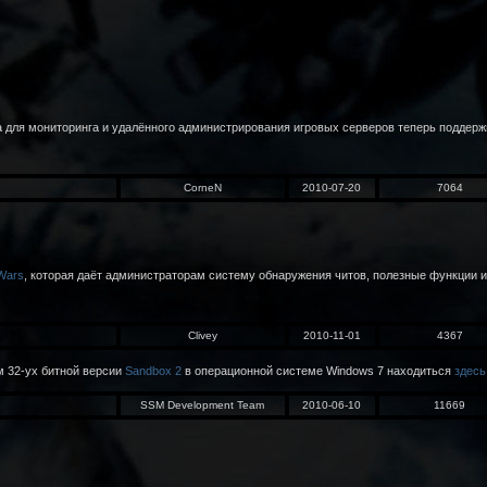
 для мониторинга и удалённого администрирования игровых серверов теперь поддерж
CorneN
2010-07-20
7064
Wars
, которая даёт администраторам систему обнаружения читов, полезные функции 
Clivey
2010-11-01
4367
м 32-ух битной версии
Sandbox 2
в операционной системе Windows 7 находиться
здесь
SSM Development Team
2010-06-10
11669