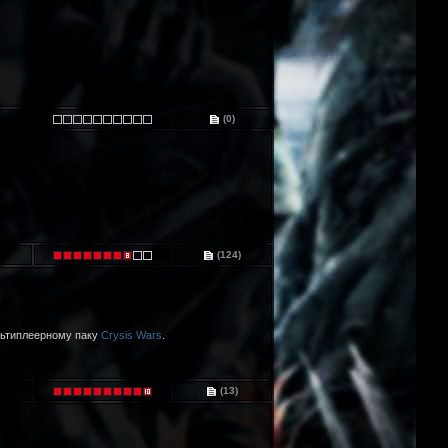
(0)
(124)
ультиплеерному паку
Crysis Wars
.
(13)