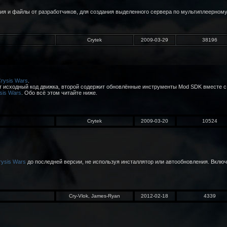
тация и файлы от разработчиков, для создания выделенного сервера по мультиплеерном
Crytek
2009-03-29
38196
rysis Wars
.
т исходный код движка, второй содержит обновлённые инструменты Mod SDK вместе с 
sis Wars
. Обо всё этом читайте ниже.
Crytek
2009-03-20
10524
rysis Wars
до последней версии, не используя инсталлятор или автообновления. Включ
Cry-Vlok, James-Ryan
2012-02-18
4339