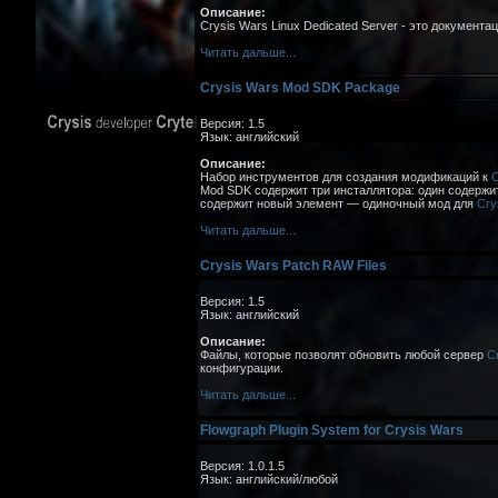
Описание:
Crysis Wars Linux Dedicated Server - это докумен
Читать дальше...
Crysis Wars Mod SDK Package
Версия: 1.5
Язык: английский
Описание:
Набор инструментов для создания модификаций к
C
Mod SDK содержит три инсталлятора: один содержи
содержит новый элемент — одиночный мод для
Cry
Читать дальше...
Crysis Wars Patch RAW Files
Версия: 1.5
Язык: английский
Описание:
Файлы, которые позволят обновить любой сервер
C
конфигурации.
Читать дальше...
Flowgraph Plugin System for Crysis Wars
Версия: 1.0.1.5
Язык: английский/любой