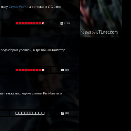
у паку
Crysis Wars
на ситемах с ОС Linux.
(13)
редактором уровней, а третий инсталлятор
(0)
ает также последние файлы Punkbuster и
(0)